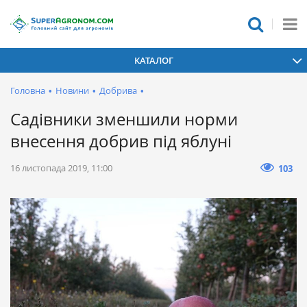
КАТАЛОГ
Головна
•
Новини
•
Добрива
•
Садівники зменшили норми
внесення добрив під яблуні
16 листопада 2019, 11:00
103