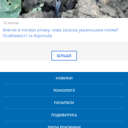
16 липня
Вовчок в посівах ріпаку: нова загроза українським полям?
Особливості та боротьба
БІЛЬШЕ
НОВИНИ
ТЕХНОЛОГІЇ
ПОЧИТАТИ
ПОДИВИТИСЬ
ДІЮЧІ РЕЧОВИНИ