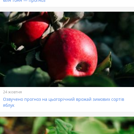
млн тонн — прогноз
24 жовтня
Озвучено прогноз на цьогорічний врожай зимових сортів
яблук