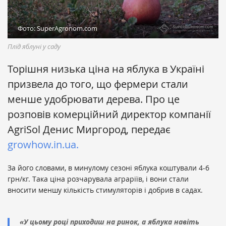
Фото: SuperAgronom.com
Плід яблуні у саду
Торішня низька ціна на яблука в Україні
призвела до того, що фермери стали
менше удобрювати дерева. Про це
розповів комерційний директор компанії
AgriSol Денис Миргород, передає
growhow.in.ua.
За його словами, в минулому сезоні яблука коштували 4-6
грн/кг. Така ціна розчарувала аграріїв, і вони стали
вносити меншу кількість стимуляторів і добрив в садах.
«У цьому році приходиш на ринок, а яблука навіть