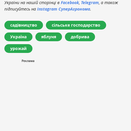
України на нашій сторінці в
Facebook
,
Telegram
, а також
підписуйтесь на
Instagram СуперАгронома
.
садівництво
сільське господарство
Україна
яблуня
добрива
урожай