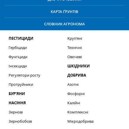
КАРТА ҐРУНТІВ
СЛОВНИК АГРОНОМА
ПЕСТИЦИДИ
Круп’яні
Гербіциди
Технічні
Фунгіциди
Овочеві
Інсекциди
ШКІДНИКИ
Регулятори росту
ДОБРИВА
Протруйники
Азотні
БУР’ЯНИ
Фосфорні
НАСІННЯ
Калійні
Зернові
Комплексні
Зернобобові
Мікродобрива