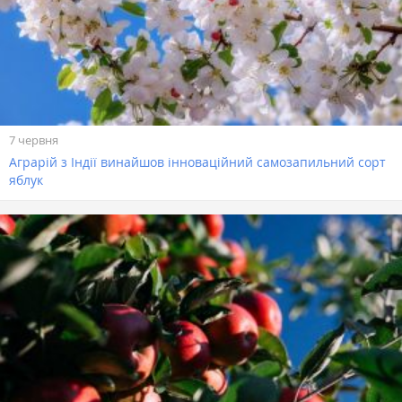
7 червня
Аграрій з Індії винайшов інноваційний самозапильний сорт
яблук