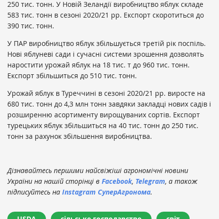
250 тис. тонн. У Новій Зеландії виробництво яблук складе
583 тис. тонн в сезоні 2020/21 рр. Експорт скоротиться до
390 тис. тонн.
У ПАР виробництво яблук збільшується третій рік поспіль.
Нові яблуневі сади і сучасні системи зрошення дозволять
наростити урожай яблук на 18 тис. т до 960 тис. тонн.
Експорт збільшиться до 510 тис. тонн.
Урожай яблук в Туреччині в сезоні 2020/21 рр. виросте на
680 тис. тонн до 4,3 млн тонн завдяки закладці нових садів і
розширенню асортименту вирощуваних сортів. Експорт
турецьких яблук збільшиться на 40 тис. тонн до 250 тис.
тонн за рахунок збільшення виробництва.
Дізнавайтесь першими найсвіжіші агрономічні новини
України на нашій сторінці в
Facebook
,
Telegram
, а також
підписуйтесь на
Instagram СуперАгронома
.
USDA
сільське господарство
світ