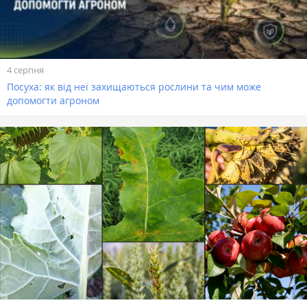
4 серпня
Посуха: як від неї захищаються рослини та чим може
допомогти агроном