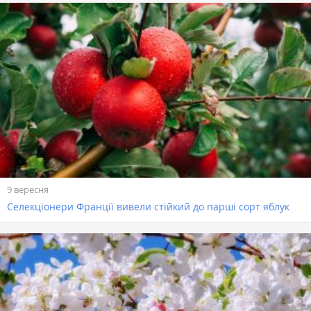
9 вересня
Селекціонери Франції вивели стійкий до парші сорт яблук