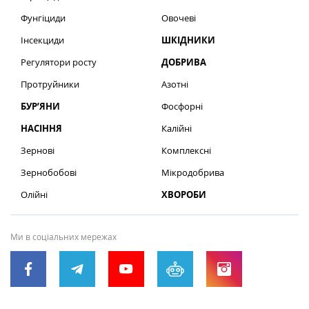
Фунгіциди
Овочеві
Інсекциди
ШКІДНИКИ
Регулятори росту
ДОБРИВА
Протруйники
Азотні
БУР’ЯНИ
Фосфорні
НАСІННЯ
Калійні
Зернові
Комплексні
Зернобобові
Мікродобрива
Олійні
ХВОРОБИ
Ми в соціальних мережах