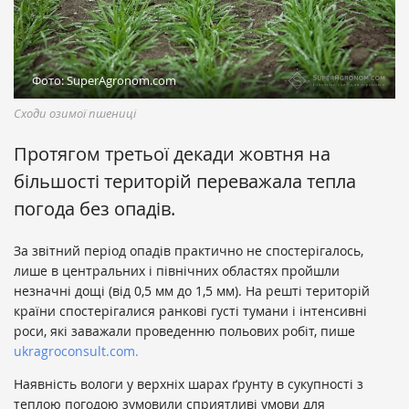
Фото: SuperAgronom.com
Сходи озимої пшениці
Протягом третьої декади жовтня на
більшості територій переважала тепла
погода без опадів.
За звітний період опадів практично не спостерігалось,
лише в центральних і північних областях пройшли
незначні дощі (від 0,5 мм до 1,5 мм). На решті територій
країни спостерігалися ранкові густі тумани і інтенсивні
роси, які заважали проведенню польових робіт, пише
ukragroconsult.com.
Наявність вологи у верхніх шарах ґрунту в сукупності з
теплою погодою зумовили сприятливі умови для