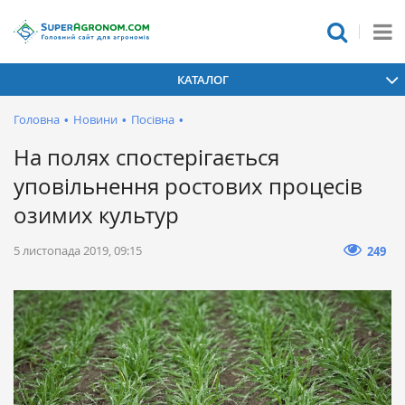
КАТАЛОГ
Головна
•
Новини
•
Посівна
•
На полях спостерігається
уповільнення ростових процесів
озимих культур
5 листопада 2019, 09:15
249