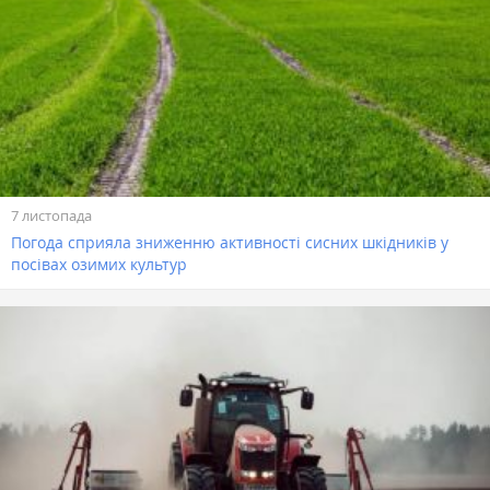
7 листопада
Погода сприяла зниженню активності сисних шкідників у
посівах озимих культур