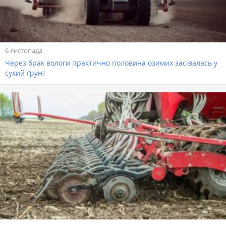
6 листопада
Через брак вологи практично половина озимих засівалась у
сухий ґрунт