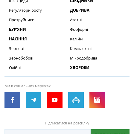
Інсекциди
ШКІДНИКИ
Регулятори росту
ДОБРИВА
Протруйники
Азотні
БУР’ЯНИ
Фосфорні
НАСІННЯ
Калійні
Зернові
Комплексні
Зернобобові
Мікродобрива
Олійні
ХВОРОБИ
Ми в соціальних мережах
Підписатися на розсилку