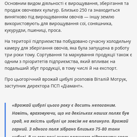
Основним видом діяльності є вирощування, зберігання та
продаж овочевих культур. Близько 250 га знаходиться
винятково під вирощуванням овочів — іншу землю
використовують для вирощування сої, соняшника,
кукурудзи, пшениці, проса.
На території підприємства побудовано сучасну холодильну
камеру для зберігання овочів, яка була запущена в роботу
три роки тому. Сортування та маркування продукції також є
одним з пріоритетів підприємства, який впливає на
подальший збут продукції, в тому числі й на експорт.
Про цьогорічний врожай цибулі розповів Віталій Мотрук,
заступник директора ПСП «Діамант».
«Врожай цибулі цього року є досить непоганим.
Навіть, враховуючи, що на декількох наших полях був
град, на якість цибулі це зовсім не вплинуло. Врожай
гарний. З одного поля зібрано близько 75-80 тонн
цибулі. В цьому році знову плануємо відправити свою