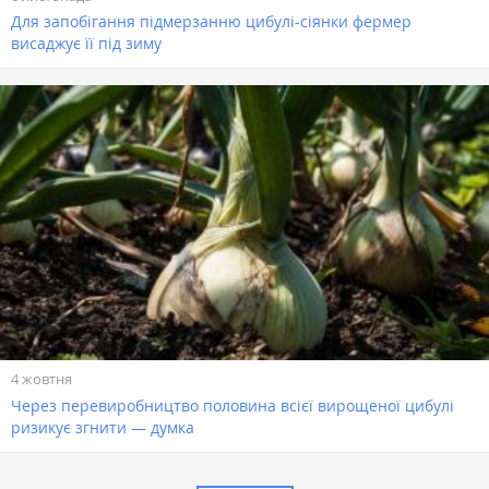
Для запобігання підмерзанню цибулі-сіянки фермер
висаджує її під зиму
4 жовтня
Через перевиробництво половина всієї вирощеної цибулі
ризикує згнити — думка