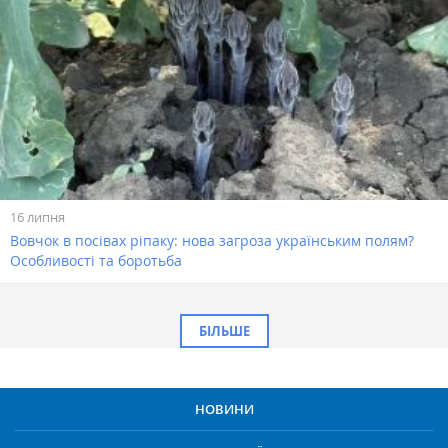
16 липня
Вовчок в посівах ріпаку: нова загроза українським полям?
Особливості та боротьба
БІЛЬШЕ
НОВИНИ