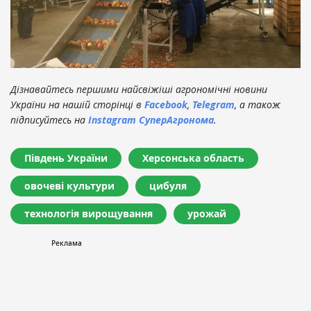
Дізнавайтесь першими найсвіжіші агрономічні новини
України на нашій сторінці в
Facebook
,
Telegram
, а також
підписуйтесь на
Instagram СуперАгронома
.
Південь України
Херсонська область
овочеві культури
цибуля
технологія вирощування
урожай