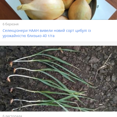
6 березня
Селекціонери НААН вивели новий сорт цибулі із
урожайністю близько 40 т/га
6 листопада