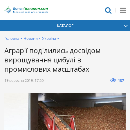
КАТАЛОГ
Головна
•
Новини
•
Україна
•
Аграрії поділились досвідом
вирощування цибулі в
промислових масштабах
19 вересня 2019, 17:20
187