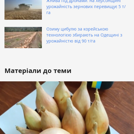
Жнива під дронами: на Херсонщині
урожайність зернових перевищує 5 т/
га
Озиму цибулю за корейською
технологією збирають на Одещині з
урожайністю від 90 т/га
Матеріали до теми