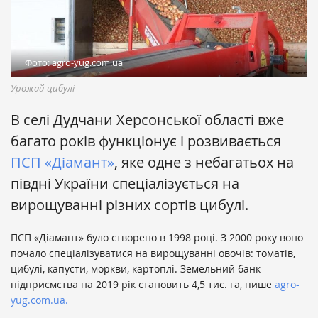
Фото: agro-yug.com.ua
Урожай цибулі
В селі Дудчани Херсонської області вже
багато років функціонує і розвивається
ПСП «Діамант»
, яке одне з небагатьох на
півдні України спеціалізується на
вирощуванні різних сортів цибулі.
ПСП «Діамант» було створено в 1998 році. З 2000 року воно
почало спеціалізуватися на вирощуванні овочів: томатів,
цибулі, капусти, моркви, картоплі. Земельний банк
підприємства на 2019 рік становить 4,5 тис. га, пише
agro-
yug.com.ua.