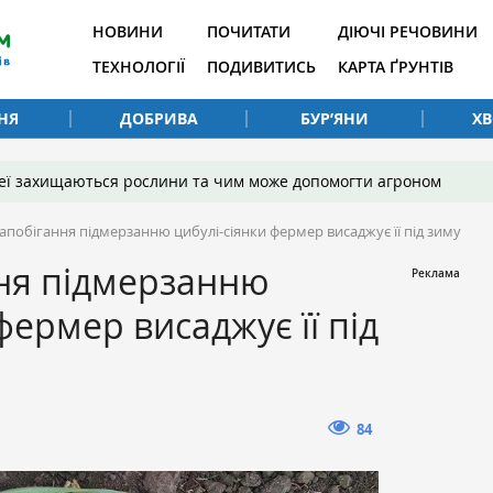
НОВИНИ
ПОЧИТАТИ
ДІЮЧІ РЕЧОВИНИ
ТЕХНОЛОГІЇ
ПОДИВИТИСЬ
КАРТА ҐРУНТІВ
НЯ
ДОБРИВА
БУР’ЯНИ
Х
 неї захищаються рослини та чим може допомогти агроном
апобігання підмерзанню цибулі-сіянки фермер висаджує її під зиму
ння підмерзанню
фермер висаджує її під
84