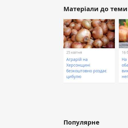
Матеріали до теми
25 квітня
16 
Аграрій на
На
Херсонщині
об
безкоштовно роздає
ви
цибулю
не
Популярне