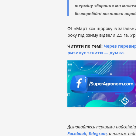
терміну збирання ми може
безперебійні поставки впро
ФГ «Мартіко» щороку із загальни
року під озиму відвели 2,5 га. У
Читати по темі:
Через перевир
ризикує згнити — думка
.
Дізнавайтесь першими найсвіжіші
Facebook
,
Telegram
, а також під