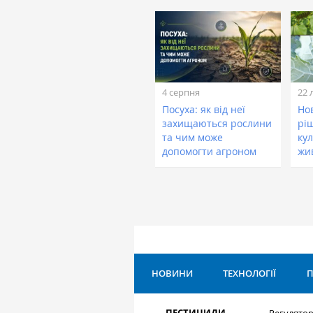
4 серпня
22 
Посуха: як від неї
Нов
захищаються рослини
рі
та чим може
кул
допомогти агроном
жи
НОВИНИ
ТЕХНОЛОГІЇ
П