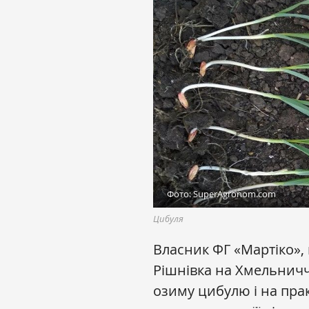
Фото: SuperAgronom.com
Цибуля
Власник ФГ «Мартіко»,
Рішнівка на Хмельничч
озиму цибулю і на пра