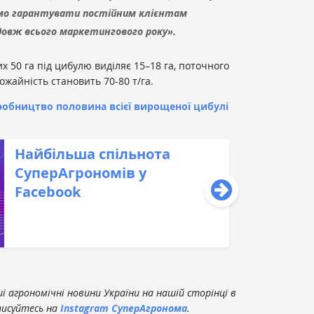
мо гарантувати постійним клієнтам
довж всього маркетингового року».
х 50 га під цибулю виділяє 15–18 га, поточного
рожайність становить 70-80 т/га.
обництво половина всієї вирощеної цибулі
Найбільша спільнота
СуперАгрономів у
Facebook
 агрономічні новини України на нашій сторінці в
писуйтесь на
Instagram СуперАгронома
.