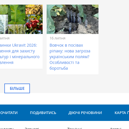
липня
16 липня
инки Ukravit 2026:
Вовчок в посівах
шення для захисту
ріпаку: нова загроза
ьтур і мінерального
українським полям?
влення
Особливості та
боротьба
БІЛЬШЕ
ОЧИТАТИ
ПОДИВИТИСЬ
ДІЮЧІ РЕЧОВИНИ
КАРТА 