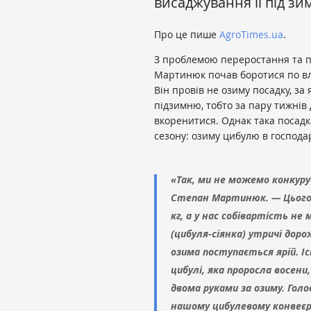
висаджування її під зим
Про це пише
AgroTimes.ua
.
З проблемою переростання та п
Мартинюк почав боротися по вл
Він провів не озиму посадку, за 
підзимню, тобто за пару тижнів
вкоренитися. Однак така посадка
сезону: озиму цибулю в господар
«Так, ми не можемо конкур
Степан Мартинюк. — Цього р
кг, а у нас собівартість не
(цибуля-сіянка) утричі доро
озима поступається ярій. І
цибулі, яка проросла восени,
двома руками за озиму. Гол
нашому цибулевому конвеєрі