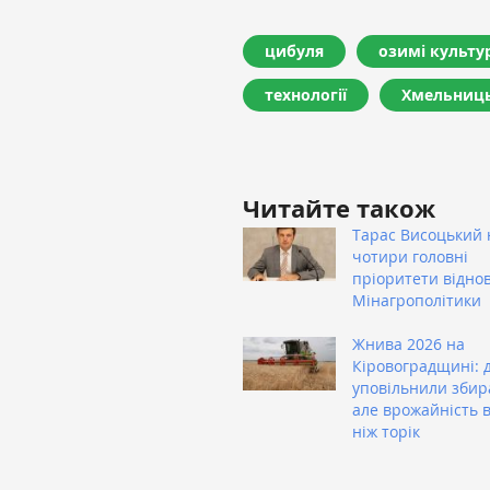
цибуля
озимі культу
технології
Хмельниць
Читайте також
Тарас Висоцький 
чотири головні
пріоритети відно
Мінагрополітики
Жнива 2026 на
Кіровоградщині: 
уповільнили збир
але врожайність 
ніж торік