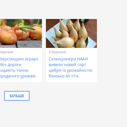
березня
6 березня
 Херсонщині аграрії
Селекціонери НААН
абіч дороги
вивели новий сорт
кидають тонни
цибулі із урожайністю
проданого урожаю
близько 40 т/га
БІЛЬШЕ