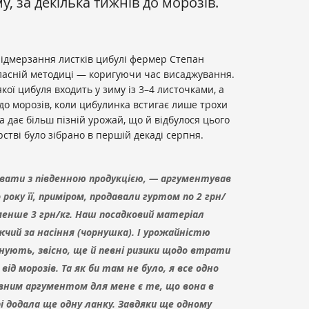
у, за декілька тижнів до морозів.
ідмерзання листків цибулі фермер Степан
асній методиці — коригуючи час висаджування.
якої цибуля входить у зиму із 3–4 листочками, а
 до морозів, коли цибулинка встигає лише трохи
 дає більш пізній урожай, що й відбулося цього
стві було зібрано в першій декаді серпня.
увати з південною продукцією, — аргументував
оку її, приміром, продавали гуртом по 2 грн/
 менше 3 грн/кг. Наш посадковий матеріал
жчий за насіння (чорнушка). І урожайністю
снують, звісно, ще й певні ризики щодо втрати
 від морозів. Та як би там не було, я все одно
овним аргументом для мене є те, що вона в
 додала ще одну ланку. Завдяки ще одному