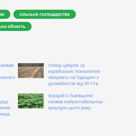
ри
сільське господарство
ка область
назвав
Озиму цибулю за
корейською технологією
вленого
збирають на Одещині з
урожайністю від 90 т/га
Аграрій з Львівщини
дощі
назвав найрентабельніші
ання,
культури цього року
вища,