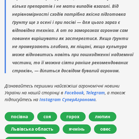
кілька препаратів і не мати випадів взагалі. Від
нерівномірності сходів потрібна якісна підготовка
ґрунту ще з осені і при посіві — для цього зараз є
відповідна техніка. А от по заморозках агроном сам
повинен вирішувати як застерегтися. Якщо ґрунти
не промерзають глибоко, як піщані, якщо культура
може відновитись навіть при пошкодженні надземної
частини, то її можна сіяти раніше рекомендованих
строків», — ділиться досвідом бувалий агроном.
Дізнавайтесь першими найсвіжіші агрономічні новини
України на нашій сторінці в
Facebook
,
Telegram
, а також
підписуйтесь на
Instagram СуперАгронома
.
посівна
соя
горох
люпин
Львівська область
ячмінь
овес