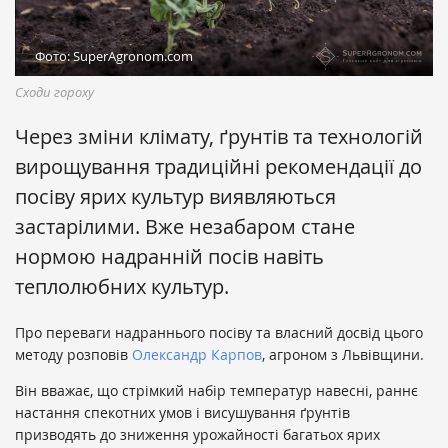
Фото: SuperAgronom.com
Сходи гороху
Через зміни клімату, ґрунтів та технологій
вирощування традиційні рекомендації до
посіву ярих культур виявляються
застарілими. Вже незабаром стане
нормою надранній посів навіть
теплолюбних культур.
Про переваги надраннього посіву та власний досвід цього
методу розповів
Олександр Карпов
, агроном з Львівщини.
Він вважає, що стрімкий набір температур навесні, раннє
настання спекотних умов і висушування ґрунтів
призводять до зниження урожайності багатьох ярих