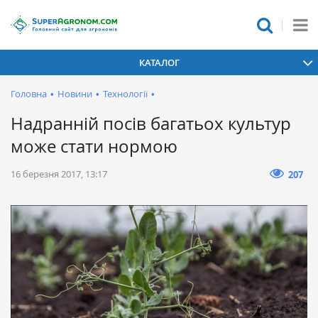
КАТАЛОГ
Головна
•
Новини
•
Технології
•
Надранній посів багатьох культур
може стати нормою
16 березня 2017, 13:17
207