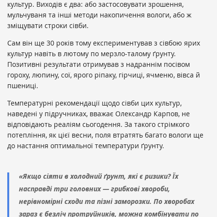
культур. Виходів є два: або застосовувати зрошення,
мульчуваня та інші методи накопичення вологи, або ж
зміщувати строки сівби.
Сам він ще 30 років тому експериментував з сівбою ярих
культур навіть в лютому по мерзло-талому ґрунту.
Позитивні результати отримував з надраннім посівом
гороху, люпину, сої, ярого ріпаку, гірчиці, ячменю, вівса й
пшениці.
Температурні рекомендації щодо сівби цих культур,
наведені у підручниках, вважає Олександр Карпов, не
відповідають реаліям сьогодення. За такого стрімкого
потепління, як цієї весни, поля втратять багато вологи ще
до настання оптимальної температури ґрунту.
«Якщо сіяти в холодний ґрунт, які є ризики? Їх
насправді три головних — грибкові хвороби,
нерівномірні сходи та пізні заморозки. По хворобах
зараз є безліч протруйників, можна комбінувати по