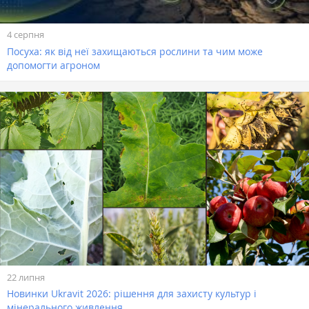
4 серпня
Посуха: як від неї захищаються рослини та чим може
допомогти агроном
22 липня
Новинки Ukravit 2026: рішення для захисту культур і
мінерального живлення