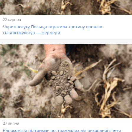
22 серпня
Через посуху Польща втратила третину врожаю
сільгоспкультур — фермери
27 липня
Єврокомісія підтримає постраждалих від рекордної спеки