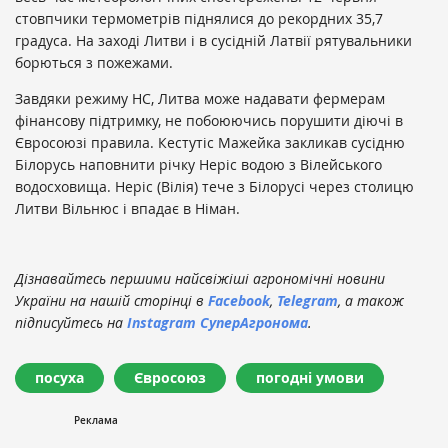
стовпчики термометрів піднялися до рекордних 35,7
градуса. На заході Литви і в сусідній Латвії рятувальники
борються з пожежами.
Завдяки режиму НС, Литва може надавати фермерам
фінансову підтримку, не побоюючись порушити діючі в
Євросоюзі правила. Кестутіс Мажейка закликав сусідню
Білорусь наповнити річку Неріс водою з Вілейського
водосховища. Неріс (Вілія) тече з Білорусі через столицю
Литви Вільнюс і впадає в Німан.
Дізнавайтесь першими найсвіжіші агрономічні новини
України на нашій сторінці в
Facebook
,
Telegram
, а також
підписуйтесь на
Instagram СуперАгронома
.
посуха
Євросоюз
погодні умови