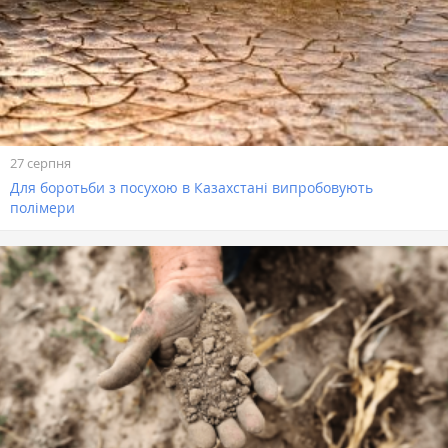
27 серпня
Для боротьби з посухою в Казахстані випробовують
полімери