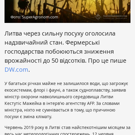
Фото: SuperAgronom.com
Литва через сильну посуху оголосила
надзвичайний стан. Фермерські
господарства побоюються зниження
врожайності до 50 відсотків. Про це пише
DW.com
.
У багатьох річках майже не залишилося води, що загрожує
екосистемам, флорі і фауні, а також судноплавству, заявив
міністр охорони навколишнього середовища Литви
Кестутіс Мажейка в інтерв'ю агентству AFP. За словами
міністра, ніхто не сумнівається в тому, що причиною
посухи є зміна клімату.
Червень 2019 року в Литві став найспекотнішим місяцем за
весь час метеорологічних спостережень. 12 червня