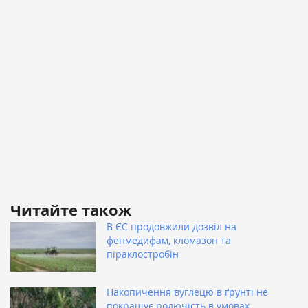
Читайте також
В ЄС продовжили дозвіл на
фенмедифам, кломазон та
піраклостробін
Накопичення вуглецю в ґрунті не
покращує родючість в умовах