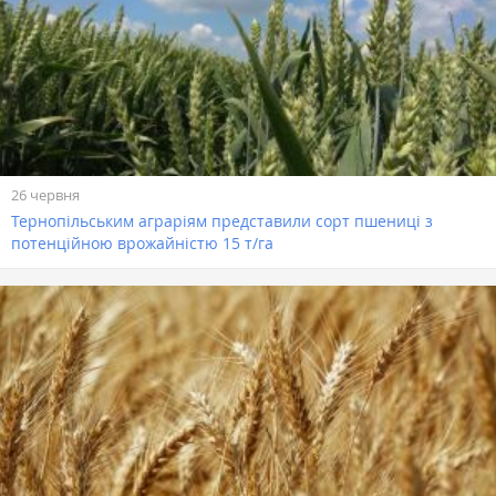
26 червня
Тернопільським аграріям представили сорт пшениці з
потенційною врожайністю 15 т/га