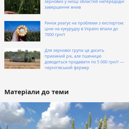
зернових у низці областей напередодні
завершення жнив
Ринок реагує на проблеми з експортом:
ціни на кукурудзу в Україні впали до
7000 грн/т
Для зернової групи це досить
приємний рік, але пшеницю
доводиться продавати по 5 000 грн/т —
чернігівський фермер
Матеріали до теми