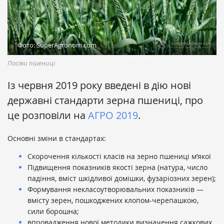
Фото: SuperAgronom.com
Посіви пшениці
Із червня 2019 року введені в дію нові
державні стандарти зерна пшениці, про
це розповіли на
АГРО 2019
.
Основні зміни в стандартах:
Скорочення кількості класів на зерно пшениці м’якої
Підвищення показників якості зерна (натура, число
падіння, вміст шкідливої домішки, фузаріозних зерен);
Формування некласоутворювальних показників —
вмісту зерен, пошкоджених клопом-черепашкою,
сили борошна;
впровадження нової методики визначення сажкових