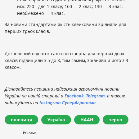
ніж: 220 - для 1 класу; 160 — 2 клас; 130 — 3 клас;
необмежено — 4 клас.
За новими стандартами якість клейковини зрівняли для
перших трьох класів.
Дозволений відсоток сажкового зерна для перших двох
класів підвищили з 5 до 8, тим самим, зрівнявши його з 3
класом.
Дізнавайтесь першими найсвіжіші агрономічні новини
України на нашій сторінці в
Facebook
,
Telegram
, а також
підписуйтесь на
Instagram СуперАгронома
.
пшениця
Україна
НААН
зерно