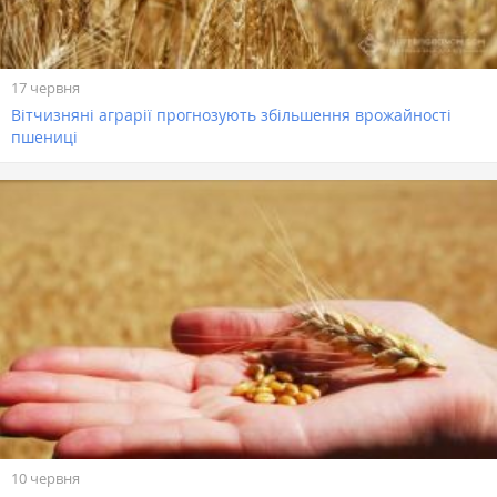
17 червня
Вітчизняні аграрії прогнозують збільшення врожайності
пшениці
10 червня