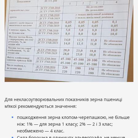
Для некласоутворювальних показників зерна пшениці
м’якої рекомендуються значення:
пошкодження зерна клопом-черепашкою, не більше
ніж: 1% — для зерна 1 класу; 2% — 2 і 3 клас;
необмежено — 4 клас.
Сила борошна в одиницях альвеографа, не менше