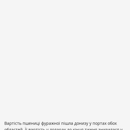
Вартість пшениці фуражної пішла донизу у портах обох
областей. Її вартість у доларах до кінця тижня знизилася у