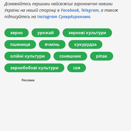
Дізнавайтесь першими найсвіжіші агрономічні новини
України на нашій сторінці в
Facebook
,
Telegram
, а також
підписуйтесь на
Instagram СуперАгронома
.
зерно
урожай
зернові культури
пшениця
ячмінь
кукурудза
олійні культури
соняшник
ріпак
зернобобові культури
соя