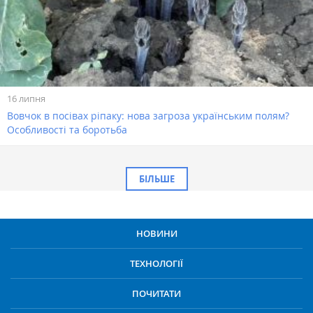
16 липня
Вовчок в посівах ріпаку: нова загроза українським полям?
Особливості та боротьба
БІЛЬШЕ
НОВИНИ
ТЕХНОЛОГІЇ
ПОЧИТАТИ