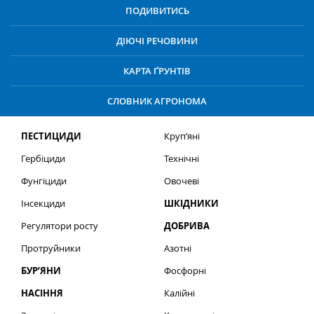
ПОДИВИТИСЬ
ДІЮЧІ РЕЧОВИНИ
КАРТА ҐРУНТІВ
СЛОВНИК АГРОНОМА
ПЕСТИЦИДИ
Круп’яні
Гербіциди
Технічні
Фунгіциди
Овочеві
Інсекциди
ШКІДНИКИ
Регулятори росту
ДОБРИВА
Протруйники
Азотні
БУР’ЯНИ
Фосфорні
НАСІННЯ
Калійні