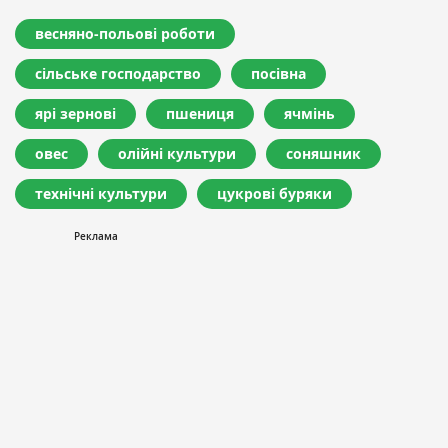
весняно-польові роботи
сільське господарство
посівна
ярі зернові
пшениця
ячмінь
овес
олійні культури
соняшник
технічні культури
цукрові буряки