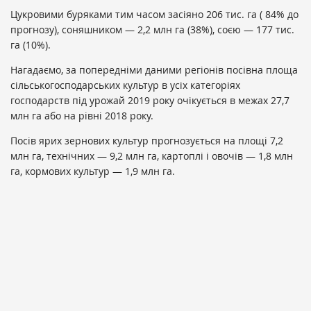
Цукровими буряками тим часом засіяно 206 тис. га ( 84% до
прогнозу), соняшником — 2,2 млн га (38%), соєю — 177 тис.
га (10%).
Нагадаємо, за попередніми даними регіонів посівна площа
сільськогосподарських культур в усіх категоріях
господарств під урожай 2019 року очікується в межах 27,7
млн га або на рівні 2018 року.
Посів ярих зернових культур прогнозується на площі 7,2
млн га, технічних — 9,2 млн га, картоплі і овочів — 1,8 млн
га, кормових культур — 1,9 млн га.