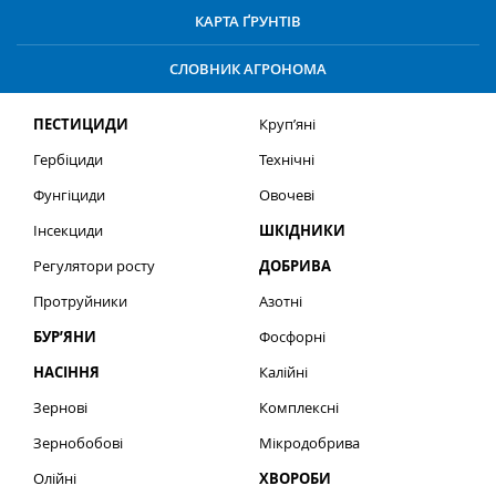
КАРТА ҐРУНТІВ
СЛОВНИК АГРОНОМА
ПЕСТИЦИДИ
Круп’яні
Гербіциди
Технічні
Фунгіциди
Овочеві
Інсекциди
ШКІДНИКИ
Регулятори росту
ДОБРИВА
Протруйники
Азотні
БУР’ЯНИ
Фосфорні
НАСІННЯ
Калійні
Зернові
Комплексні
Зернобобові
Мікродобрива
Олійні
ХВОРОБИ