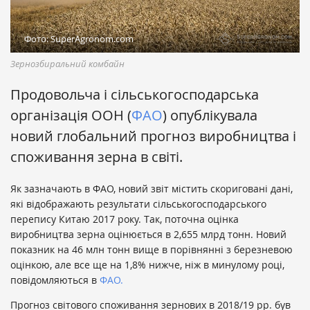
Фото: SuperAgronom.com
Зернозбиральний комбайн
Продовольча і сільськогосподарська
організація ООН (
ФАО
) опублікувала
новий глобальний прогноз виробництва і
споживання зерна в світі.
Як зазначають в ФАО, новий звіт містить скориговані дані,
які відображають результати сільськогосподарського
перепису Китаю 2017 року. Так, поточна оцінка
виробництва зерна оцінюється в 2,655 млрд тонн. Новий
показник на 46 млн тонн вище в порівнянні з березневою
оцінкою, але все ще на 1,8% нижче, ніж в минулому році,
повідомляються в
ФАО.
Прогноз світового споживання зернових в 2018/19 рр. був