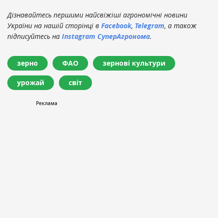
Дізнавайтесь першими найсвіжіші агрономічні новини
України на нашій сторінці в
Facebook
,
Telegram
, а також
підписуйтесь на
Instagram СуперАгронома
.
зерно
ФАО
зернові культури
урожай
світ