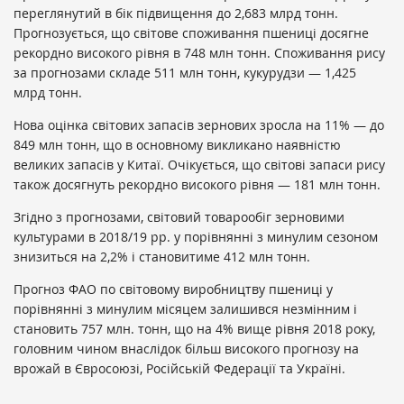
переглянутий в бік підвищення до 2,683 млрд тонн.
Прогнозується, що світове споживання пшениці досягне
рекордно високого рівня в 748 млн тонн. Споживання рису
за прогнозами складе 511 млн тонн, кукурудзи — 1,425
млрд тонн.
Нова оцінка світових запасів зернових зросла на 11% — до
849 млн тонн, що в основному викликано наявністю
великих запасів у Китаї. Очікується, що світові запаси рису
також досягнуть рекордно високого рівня — 181 млн тонн.
Згідно з прогнозами, світовий товарообіг зерновими
культурами в 2018/19 рр. у порівнянні з минулим сезоном
знизиться на 2,2% і становитиме 412 млн тонн.
Прогноз ФАО по світовому виробництву пшениці у
порівнянні з минулим місяцем залишився незмінним і
становить 757 млн. тонн, що на 4% вище рівня 2018 року,
головним чином внаслідок більш високого прогнозу на
врожай в Євросоюзі, Російській Федерації та Україні.