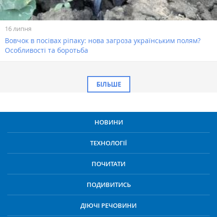
16 липня
Вовчок в посівах ріпаку: нова загроза українським полям?
Особливості та боротьба
БІЛЬШЕ
НОВИНИ
ТЕХНОЛОГІЇ
ПОЧИТАТИ
ПОДИВИТИСЬ
ДІЮЧІ РЕЧОВИНИ