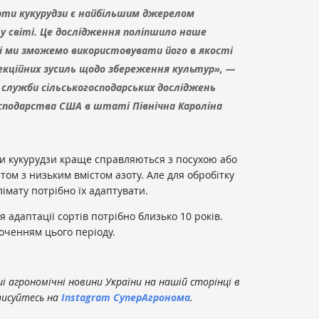
орти кукурудзи є найбільшим джерелом
у світі. Це дослідження поліпшило наше
 і ми зможемо використовувати його в якості
екційних зусиль щодо збереження культур», —
 служби сільськогосподарських досліджень
осподарства США в штаті Північна Кароліна
ти кукурудзи краще справляються з посухою або
том з низьким вмістом азоту. Але для обробітку
лімату потрібно їх адаптувати.
я адаптації сортів потрібно близько 10 років.
оченням цього періоду.
 агрономічні новини України на нашій сторінці в
писуйтесь на
Instagram СуперАгронома
.