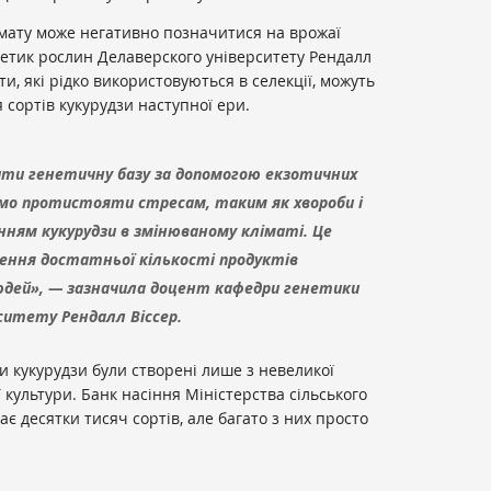
імату може негативно позначитися на врожаї
енетик рослин Делаверского університету Рендалл
ти, які рідко використовуються в селекції, можуть
сортів кукурудзи наступної ери.
ти генетичну базу за допомогою екзотичних
мо протистояти стресам, таким як хвороби і
анням кукурудзи в змінюваному кліматі. Це
чення достатньої кількості продуктів
людей», — зазначила доцент кафедри генетики
ситету Рендалл Віссер.
и кукурудзи були створені лише з невеликої
ї культури. Банк насіння Міністерства сільського
є десятки тисяч сортів, але багато з них просто