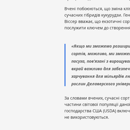
Вчені побоюються, що зміна кл
сучасних гібридів кукурудзи. Г
Віссер вважає, що екзотичні сор
послужити ключем до створення 
«Якщо ми зможемо розшири
сортів, можливо, ми зможе
посуха, пов’язані з вирощув
вкрай важливо для забезпе
харчування для мільярдів 
рослин Делаверского універ
За словами вчених, сучасні сорт
частини світової популяції дано
господарства США (USDA) включа
не використовуються.