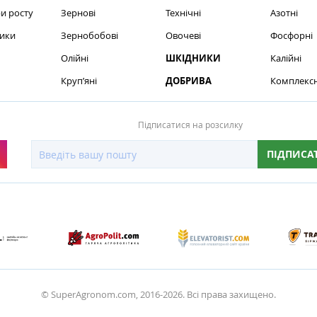
и росту
Зернові
Технічні
Азотні
ики
Зернобобові
Овочеві
Фосфорні
Олійні
ШКІДНИКИ
Калійні
Круп’яні
ДОБРИВА
Комплексн
Підписатися на розсилку
ПІДПИСА
© SuperAgronom.com, 2016-2026. Всі права захищено.