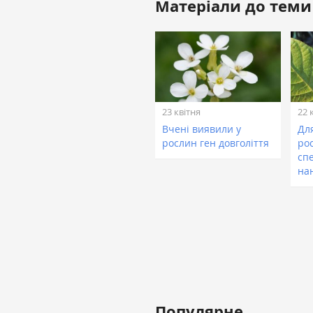
Матеріали до теми
23 квітня
22 
Вчені виявили у
Дл
рослин ген довголіття
ро
сп
на
Популярне