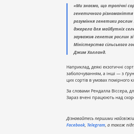
«Ми знаємо, що тропічні с
генетичного різноманіття 
розуміння генетики рослин
джерела для майбутніх сел
зауважив генетик рослин зі
Міністерства сільського г
Джим Холланд.
Наприклад, деякі екзотичні сор
заболочуванням, а інші — з ґрун
цих сортів в умовах помірного к
За словами Рендалла Віссера, дл
Зараз вчені працюють над скор
Дізнавайтесь першими найсвіжіші
Facebook
,
Telegram
, а також під