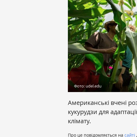
Фото: udel.edu
Американські вчені р
кукурудзи для адаптаці
клімату.
Про це повідомляється на
сайті