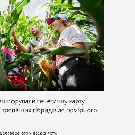
озшифрували генетичну карту
ї тропічних гібридів до помірного
Делаверского університету.