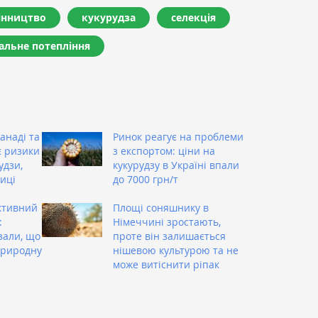
інництво
кукурудза
селекція
альне потепління
анаді та
Ринок реагує на проблеми
є ризики
з експортом: ціни на
удзи,
кукурудзу в Україні впали
иці
до 7000 грн/т
ктивний
Площі соняшнику в
:
Німеччині зростають,
зали, що
проте він залишається
природну
нішевою культурою та не
може витіснити ріпак