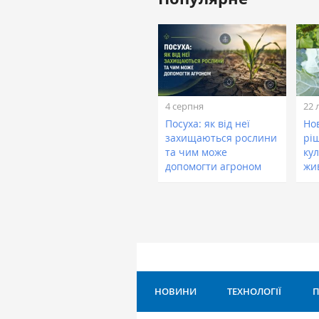
4 серпня
22 
Посуха: як від неї
Нов
захищаються рослини
рі
та чим може
кул
допомогти агроном
жи
НОВИНИ
ТЕХНОЛОГІЇ
П