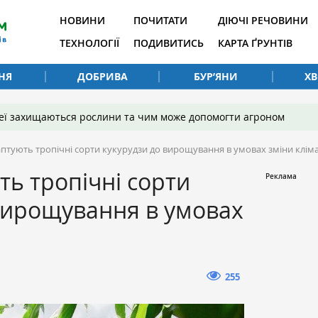
НОВИНИ
ПОЧИТАТИ
ДІЮЧІ РЕЧОВИНИ
ТЕХНОЛОГІЇ
ПОДИВИТИСЬ
КАРТА ҐРУНТІВ
НЯ
ДОБРИВА
БУР’ЯНИ
Х
 неї захищаються рослини та чим може допомогти агроном
аптують тропічні сорти кукурудзи до вирощування в умовах зміни клім
ть тропічні сорти
вирощування в умовах
255