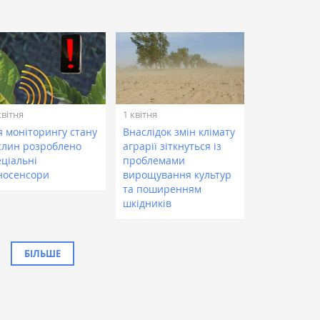
квітня
1 квітня
я моніторингу стану
Внаслідок змін клімату
слин розроблено
аграрії зіткнуться із
еціальні
проблемами
носенсори
вирощування культур
та поширенням
шкідників
БІЛЬШЕ