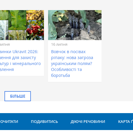
липня
16 липня
инки Ukravit 2026:
Вовчок в посівах
шення для захисту
ріпаку: нова загроза
ьтур і мінерального
українським полям?
влення
Особливості та
боротьба
БІЛЬШЕ
ОЧИТАТИ
ПОДИВИТИСЬ
ДІЮЧІ РЕЧОВИНИ
КАРТА 