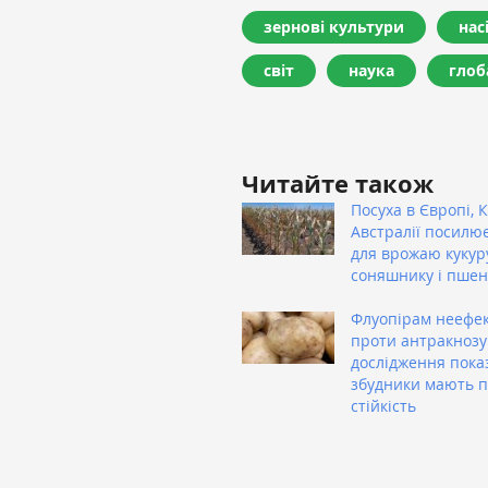
зернові культури
нас
світ
наука
глоб
Читайте також
Посуха в Європі, К
Австралії посилю
для врожаю кукур
соняшнику і пшен
Флуопірам неефе
проти антракнозу
дослідження пока
збудники мають 
стійкість