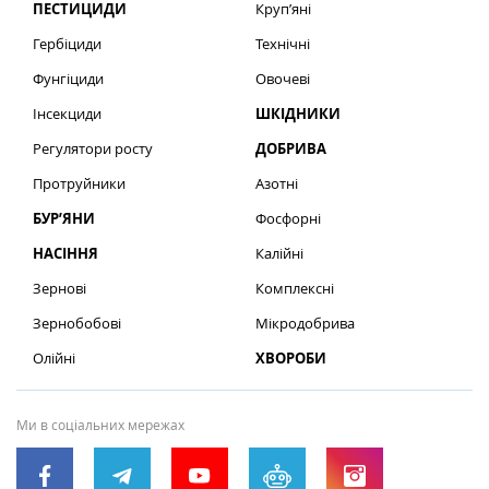
ПЕСТИЦИДИ
Круп’яні
Гербіциди
Технічні
Фунгіциди
Овочеві
Інсекциди
ШКІДНИКИ
Регулятори росту
ДОБРИВА
Протруйники
Азотні
БУР’ЯНИ
Фосфорні
НАСІННЯ
Калійні
Зернові
Комплексні
Зернобобові
Мікродобрива
Олійні
ХВОРОБИ
Ми в соціальних мережах