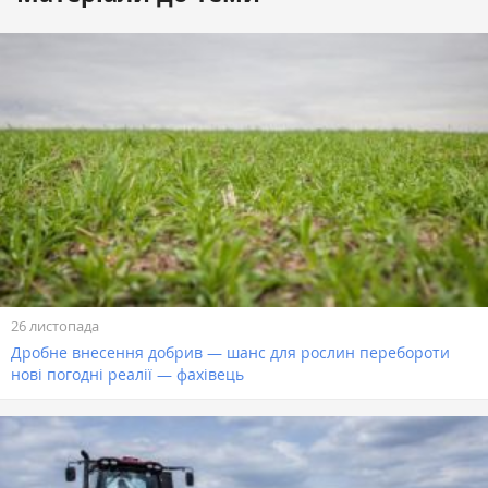
26 листопада
Дробне внесення добрив — шанс для рослин перебороти
нові погодні реалії — фахівець