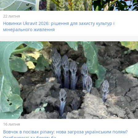
22 липня
Новинки Ukravit 2026: рішення для захисту культур і
мінерального живлення
16 липня
Вовчок в посівах ріпаку: нова загроза українським полям?
Особливості та боротьба