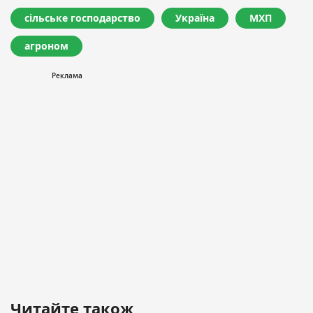
сільське господарство
Україна
МХП
агроном
Читайте також