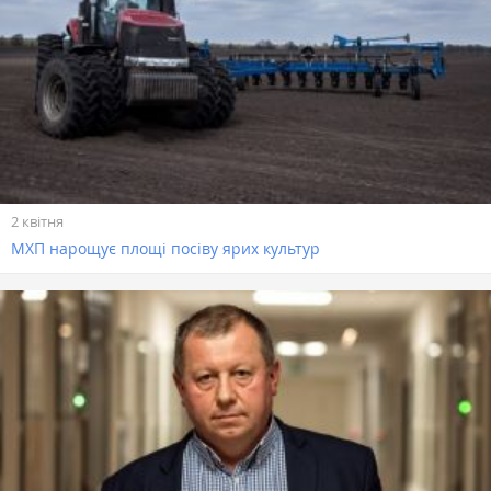
2 квітня
МХП нарощує площі посіву ярих культур