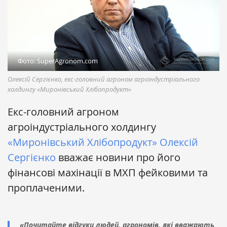
Фото: SuperAgronom.com
Олексій Сергієнко, екс-головний агроном агроіндустріального
холдингу «Миронівський Хлібопродукт»
Екс-головний агроном
агроіндустріального холдингу
«Миронівський Хлібопродукт»
Олексій
Сергієнко
вважає новини про його
фінансові махінації в МХП фейковими та
проплаченими.
«Почитайте відгуки людей, агрономів, які вважають