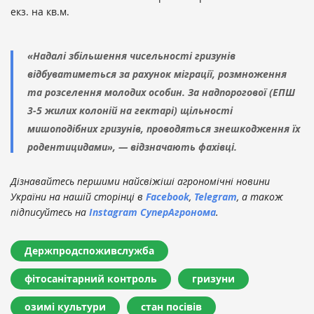
екз. на кв.м.
«Надалі збільшення чисельності гризунів
відбуватиметься за рахунок міграції, розмноження
та розселення молодих особин. За надпорогової (ЕПШ
3-5 жилих колоній на гектарі) щільності
мишоподібних гризунів, проводяться знешкодження їх
родентицидами», — відзначають фахівці.
Дізнавайтесь першими найсвіжіші агрономічні новини
України на нашій сторінці в
Facebook
,
Telegram
, а також
підписуйтесь на
Instagram СуперАгронома
.
Держпродспоживслужба
фітосанітарний контроль
гризуни
озимі культури
стан посівів