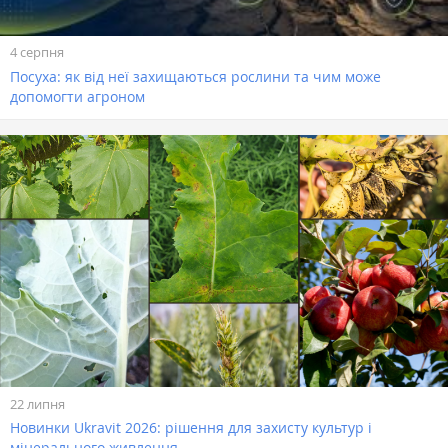
4 серпня
Посуха: як від неї захищаються рослини та чим може
допомогти агроном
22 липня
Новинки Ukravit 2026: рішення для захисту культур і
мінерального живлення