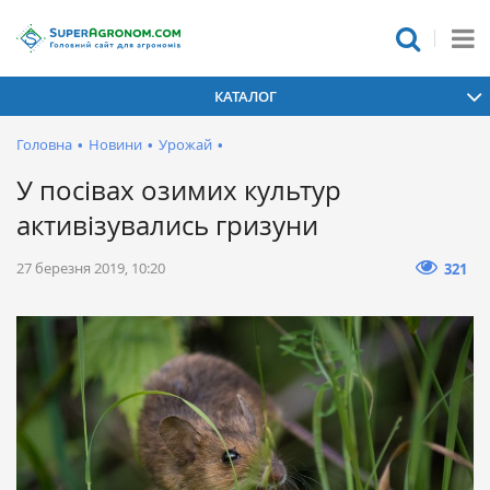
КАТАЛОГ
Головна
•
Новини
•
Урожай
•
У посівах озимих культур
активізувались гризуни
27 березня 2019, 10:20
321