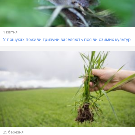
1 квітня
У пошуках поживи гризуни заселяють посіви озимих культур
29 березня