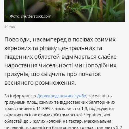
Фото: shutterstock.com
Миша
Повсюди, насамперед в посівах озимих
зернових та ріпаку центральних та
південних областей відмічається слабке
наростання чисельності мишоподібних
гризунів, що свідчить про початок
весняного розмноження.
За інформацією
Держпродспоживслужби
, заселеність
гризунами площ озимих та відростаючих багаторічних
трав становить 11-89% з чисельністю 1-3, подекуди на
окремих посівах озимих Житомирської, Чернівецької
областей до 5 жилих колоній на гектар. Максимальна
чисельність колоній на багаторічних травах становить 5-7