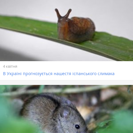
4 квітня
В Україні прогнозується нашестя іспанського слимака