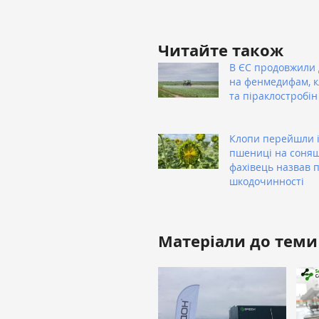
Читайте також
В ЄС продовжили 
на фенмедифам, 
та піраклостробін
Клопи перейшли 
пшениці на соня
фахівець назвав п
шкодочинності
Матеріали до теми