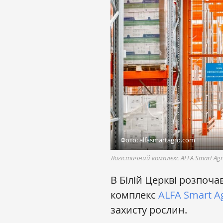
Фото: alfasmartagro.com
Логістичний комплекс ALFA Smart Ag
В Білій Церкві розпоч
комплекс
ALFA Smart A
захисту рослин.