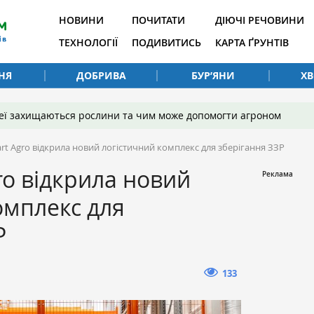
НОВИНИ
ПОЧИТАТИ
ДІЮЧІ РЕЧОВИНИ
ТЕХНОЛОГІЇ
ПОДИВИТИСЬ
КАРТА ҐРУНТІВ
НЯ
ДОБРИВА
БУР’ЯНИ
Х
 неї захищаються рослини та чим може допомогти агроном
rt Agro відкрила новий логістичний комплекс для зберігання ЗЗР
ro відкрила новий
омплекс для
Р
133