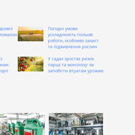
дозвіл
Погодні умови
кломазон
ускладнюють польові
роботи, особливо захист
та підживлення рослин
із
У садах зростає ризик
шник:
парші та моніліозу: як
оріг
запобігти втратам урожаю