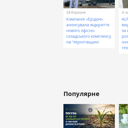
28 березня
4 ч
Компанія «Ерідон»
AL
анонсувала відкриття
ви
нового офісно-
за
складського комплексу
ро
на Чернігівщині
ін
те
Популярне