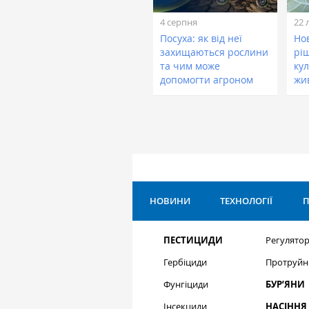
4 серпня
22 
Посуха: як від неї
Нов
захищаються рослини
рі
та чим може
кул
допомогти агроном
жи
НОВИНИ
ТЕХНОЛОГІЇ
П
ПЕСТИЦИДИ
Регулятор
Гербіциди
Протруйн
Фунгіциди
БУР’ЯНИ
Інсекциди
НАСІННЯ