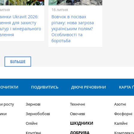
липня
16 липня
инки Ukravit 2026:
Вовчок в посівах
шення для захисту
ріпаку: нова загроза
ьтур і мінерального
українським полям?
влення
Особливості та
боротьба
БІЛЬШЕ
ОЧИТАТИ
ПОДИВИТИСЬ
ДІЮЧІ РЕЧОВИНИ
КАРТА 
и росту
Зернові
Технічні
Азотні
ики
Зернобобові
Овочеві
Фосфорні
Олійні
ШКІДНИКИ
Калійні
Круп’яні
ДОБРИВА
Комплексн