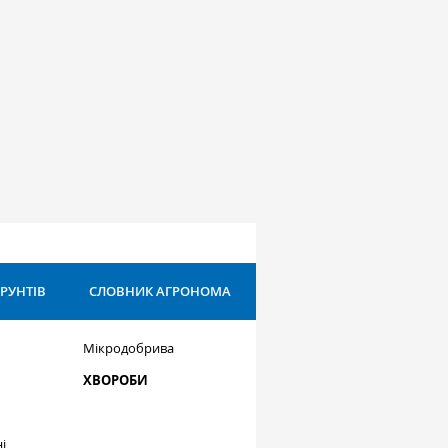
ҐРУНТІВ
СЛОВНИК АГРОНОМА
Мікродобрива
ХВОРОБИ
і