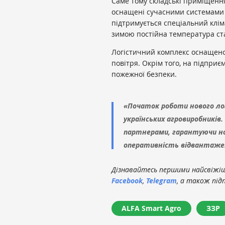
Саме тому складські приміщення
оснащені сучасними системами 
підтримується спеціальний клім
зимою постійна температура ст
Логістичний комплекс оснащен
повітря. Окрім того, на підпри
пожежної безпеки.
«Початок роботи нового ло
українських агровиробників.
партнерами, гарантуючи нов
оперативність відвантажен
Дізнавайтесь першими найсвіжіші
Facebook
,
Telegram
, а також під
ALFA Smart Agro
ЗЗР