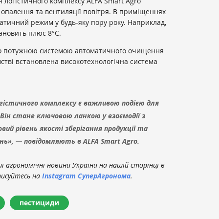
 логістичного комплексу ALFA Smart Agro
опалення та вентиляції повітря. В приміщеннях
атичний режим у будь-яку пору року. Наприклад,
ановить плюс 8°C.
о потужною системою автоматичного очищення
ємстві встановлена високотехнологічна система
гістичного комплексу є важливою подією для
 Він стане ключовою ланкою у взаємодії з
ий рівень якості зберігання продукції та
ь», — повідомляють в ALFA Smart Agro.
 агрономічні новини України на нашій сторінці в
писуйтесь на
Instagram СуперАгронома
.
пестициди