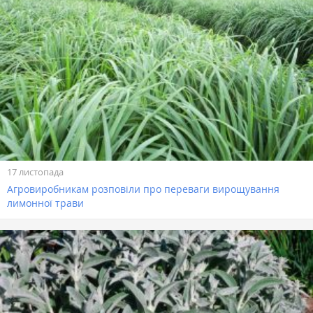
17 листопада
Агровиробникам розповіли про переваги вирощування
лимонної трави