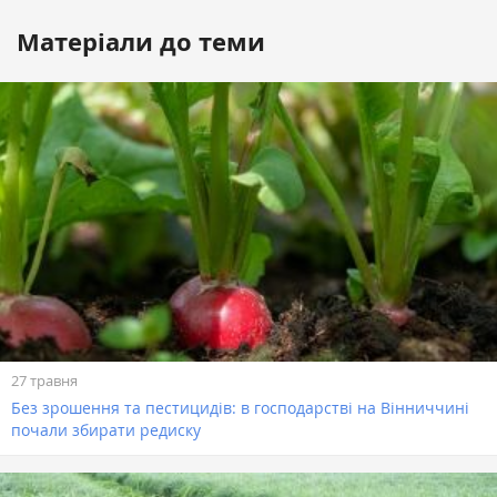
Матеріали до теми
27 травня
Без зрошення та пестицидів: в господарстві на Вінниччині
почали збирати редиску