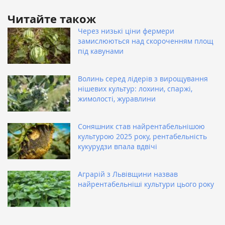
Читайте також
Через низькі ціни фермери
замислюються над скороченням площ
під кавунами
Волинь серед лідерів з вирощування
нішевих культур: лохини, спаржі,
жимолості, журавлини
Соняшник став найрентабельнішою
культурою 2025 року, рентабельність
кукурудзи впала вдвічі
Аграрій з Львівщини назвав
найрентабельніші культури цього року