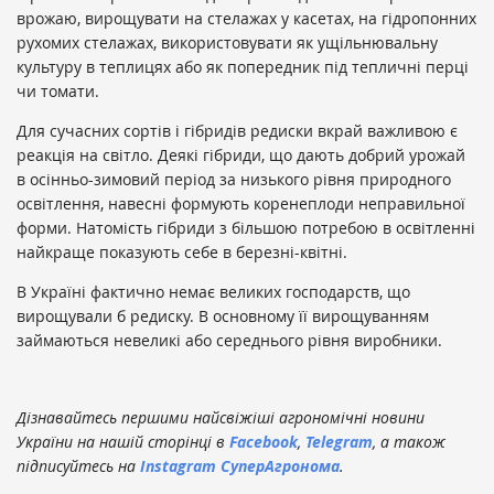
врожаю, вирощувати на стелажах у касетах, на гідропонних
рухомих стелажах, використовувати як ущільнювальну
культуру в теплицях або як попередник під тепличні перці
чи томати.
Для сучасних сортів і гібридів редиски вкрай важливою є
реакція на світло. Деякі гібриди, що дають добрий урожай
в осінньо-зимовий період за низького рівня природного
освітлення, навесні формують коренеплоди неправильної
форми. Натомість гібриди з більшою потребою в освітленні
найкраще показують себе в березні-квітні.
В Україні фактично немає великих господарств, що
вирощували б редиску. В основному її вирощуванням
займаються невеликі або середнього рівня виробники.
Дізнавайтесь першими найсвіжіші агрономічні новини
України на нашій сторінці в
Facebook
,
Telegram
, а також
підписуйтесь на
Instagram СуперАгронома
.