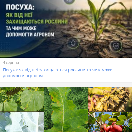
4 серпня
Посуха: як від неї захищаються рослини та чим може
допомогти агроном