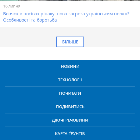
16 липня
Вовчок в посівах ріпаку: нова загроза українським полям?
Особливості та боротьба
БІЛЬШЕ
НОВИНИ
ТЕХНОЛОГІЇ
ПОЧИТАТИ
ПОДИВИТИСЬ
ДІЮЧІ РЕЧОВИНИ
КАРТА ҐРУНТІВ