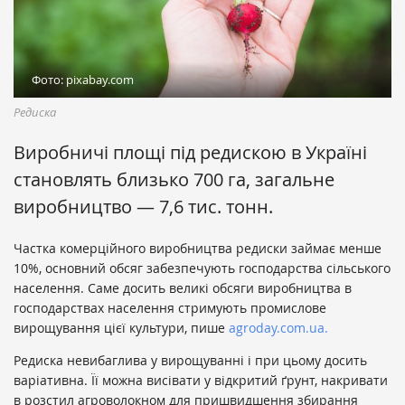
Фото: pixabay.com
Редиска
Виробничі площі під редискою в Україні
становлять близько 700 га, загальне
виробництво — 7,6 тис. тонн.
Частка комерційного виробництва редиски займає менше
10%, основний обсяг забезпечують господарства сільського
населення. Саме досить великі обсяги виробництва в
господарствах населення стримують промислове
вирощування цієї культури, пише
agroday.com.ua.
Редиска невибаглива у вирощуванні і при цьому досить
варіативна. Її можна висівати у відкритий ґрунт, накривати
в розстил агроволокном для пришвидшення збирання