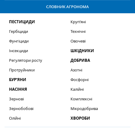
СЛОВНИК АГРОНОМА
ПЕСТИЦИДИ
Круп’яні
Гербіциди
Технічні
Фунгіциди
Овочеві
Інсекциди
ШКІДНИКИ
Регулятори росту
ДОБРИВА
Протруйники
Азотні
БУР’ЯНИ
Фосфорні
НАСІННЯ
Калійні
Зернові
Комплексні
Зернобобові
Мікродобрива
Олійні
ХВОРОБИ