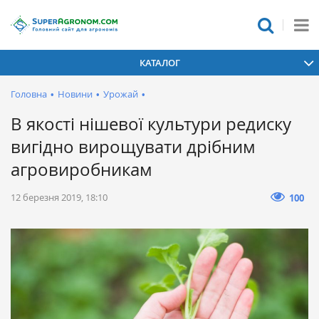
КАТАЛОГ
Головна
•
Новини
•
Урожай
•
В якості нішевої культури редиску
вигідно вирощувати дрібним
агровиробникам
12 березня 2019, 18:10
100