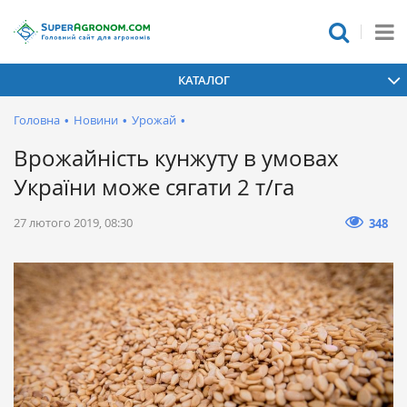
КАТАЛОГ
Головна
•
Новини
•
Урожай
•
Врожайність кунжуту в умовах
України може сягати 2 т/га
27 лютого 2019, 08:30
348