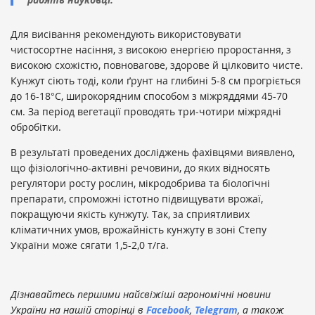
Для висівання рекомендують використовувати
чистосортне насіння, з високою енергією проростання, з
високою схожістю, повновагове, здорове й цілковито чисте.
Кунжут сіють тоді, коли ґрунт на глибині 5-8 см прогріється
до 16-18°С, широкорядним способом з міжряддями 45-70
см. За період вегетації проводять три-чотири міжрядні
обробітки.
В результаті проведених досліджень фахівцями виявлено,
що фізіологічно-активні речовини, до яких відносять
регулятори росту рослин, мікродобрива та біологічні
препарати, спроможні істотно підвищувати врожаї,
покращуючи якість кунжуту. Так, за сприятливих
кліматичних умов, врожайність кунжуту в зоні Степу
України може сягати 1,5-2,0 т/га.
Дізнавайтесь першими найсвіжіші агрономічні новини
України на нашій сторінці в
Facebook
,
Telegram
, а також