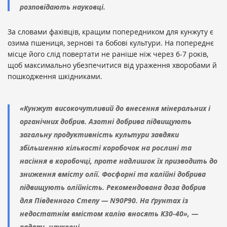
розповідають науковці.
За словами фахівців, кращим попередником для кунжуту є
озима пшениця, зернові та бобові культури. На попереднє
місце його слід повертати не раніше ніж через 6-7 років,
щоб максимально убезпечитися від ураження хворобами й
пошкодження шкідниками.
«Кунжут високочутливий до внесення мінеральних і
органічних добрив. Азотні добрива підвищують
загальну продуктивність культури завдяки
збільшенню кількості коробочок на рослині та
насіння в коробочці, проте надлишок їх призводить до
зниження вмісту олії. Фосфорні та калійні добрива
підвищують олійність. Рекомендована доза добрив
для Південного Степу — N90P90. На ґрунтах із
недостатнім вмістом калію вносять К30-40», —
радять науковці.