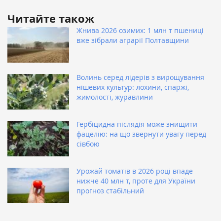
Читайте також
Жнива 2026 озимих: 1 млн т пшениці
вже зібрали аграрії Полтавщини
Волинь серед лідерів з вирощування
нішевих культур: лохини, спаржі,
жимолості, журавлини
Гербіцидна післядія може знищити
фацелію: на що звернути увагу перед
сівбою
Урожай томатів в 2026 році впаде
нижче 40 млн т, проте для України
прогноз стабільний