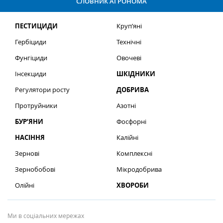
СЛОВНИК АГРОНОМА
ПЕСТИЦИДИ
Круп’яні
Гербіциди
Технічні
Фунгіциди
Овочеві
Інсекциди
ШКІДНИКИ
Регулятори росту
ДОБРИВА
Протруйники
Азотні
БУР’ЯНИ
Фосфорні
НАСІННЯ
Калійні
Зернові
Комплексні
Зернобобові
Мікродобрива
Олійні
ХВОРОБИ
Ми в соціальних мережах