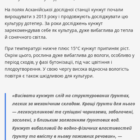
На полях Асканійської дослідної станції кунжут почали
вирощувати з 2013 року і продовжують досліджувати цю
культуру дотепер. За роки досліджень кунжут
зарекомендував себе як культура, дуже вибаглива до тепла
й сонячного світла.
При температурі нижче плюс 15°С кунжут припиняє ріст.
Окрім цього, рослина дуже вибаглива до вологи, особливо у
період сходів, у фазі бутонізації, під час цвітіння і
плодоутворення. У свою чергу висока відносна вологість
повітря є також шкідливою для культури.
«Висівати кунжут слід на структурованих ґрунтах,
легких за механічним складом. Кращі ґрунти для нього
— легкосуглинкові та супіщані чорноземи, заболочені,
засолені, з близьким заляганням ґрунтових вод.
Кунжут вибагливий до водно-фізичних властивостей
ґрунту та вмісту в ньому поживних речовин», —