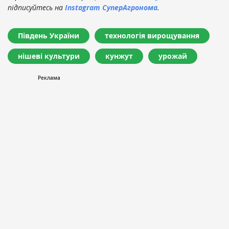
підписуйтесь на
Instagram СуперАгронома
.
Південь України
технологія вирощування
нішеві культури
кунжут
урожай