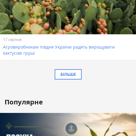
17 серпня
Агровиробникам півдня України радять вирощувати
кактусові груші
БІЛЬШЕ
Популярне