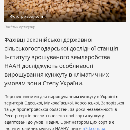
Фото: pixabay.com
Насіння кунжуту
Фахівці асканійської державної
сільськогосподарської дослідної станція
Інституту зрошуваного землеробства
НААН досліджують особливості
вирощування кунжуту в кліматичних
умовам зони Степу України.
Перспективними для вирощуванням кунжуту в Україні є
території Одеської, Миколаївської, Херсонської, Запорізької
та Дніпропетровської областей. За роки незалежності в
Реєстр сортів рослин внесено нові сорти кунжуту,
адаптовані до умов Півдня. Оригінатором цих сортів є
Інститут олійних культур НААНУ, пише
a7d.com.ua.