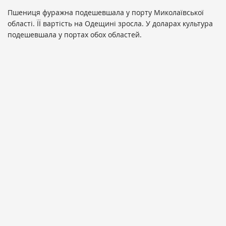
Пшениця фуражна подешевшала у порту Миколаївської
області. ЇЇ вартість на Одещині зросла. У доларах культура
подешевшала у портах обох областей.