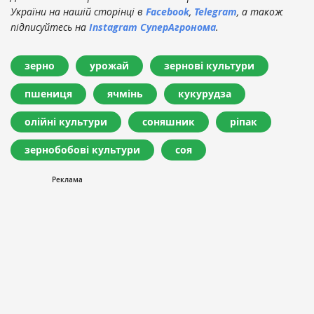
України на нашій сторінці в
Facebook
,
Telegram
, а також
підписуйтесь на
Instagram СуперАгронома
.
зерно
урожай
зернові культури
пшениця
ячмінь
кукурудза
олійні культури
соняшник
ріпак
зернобобові культури
соя