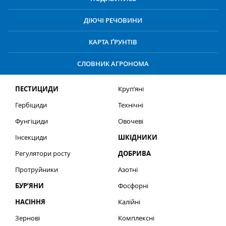
ДІЮЧІ РЕЧОВИНИ
КАРТА ҐРУНТІВ
СЛОВНИК АГРОНОМА
ПЕСТИЦИДИ
Круп’яні
Гербіциди
Технічні
Фунгіциди
Овочеві
Інсекциди
ШКІДНИКИ
Регулятори росту
ДОБРИВА
Протруйники
Азотні
БУР’ЯНИ
Фосфорні
НАСІННЯ
Калійні
Зернові
Комплексні