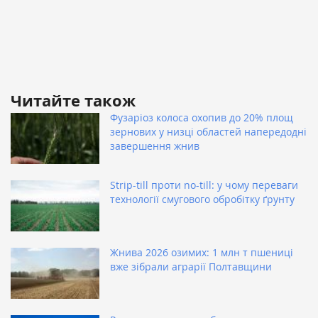
Читайте також
Фузаріоз колоса охопив до 20% площ
зернових у низці областей напередодні
завершення жнив
Strip-till проти no-till: у чому переваги
технології смугового обробітку ґрунту
Жнива 2026 озимих: 1 млн т пшениці
вже зібрали аграрії Полтавщини