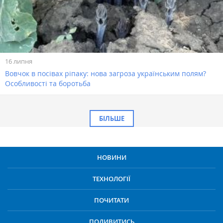
16 липня
Вовчок в посівах ріпаку: нова загроза українським полям?
Особливості та боротьба
БІЛЬШЕ
НОВИНИ
ТЕХНОЛОГІЇ
ПОЧИТАТИ
ПОДИВИТИСЬ