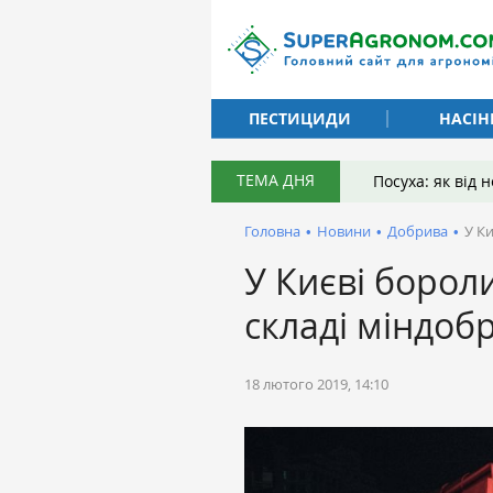
ПЕСТИЦИДИ
НАСІН
ТЕМА ДНЯ
Посуха: як від
Головна
•
Новини
•
Добрива
•
У К
У Києві борол
складі міндоб
18 лютого 2019, 14:10