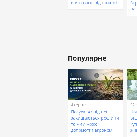
врятовано від пожежі
бо
на
Популярне
4 серпня
22 
Посуха: як від неї
Нов
захищаються рослини
рі
та чим може
кул
допомогти агроном
жи