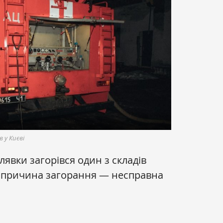
в у Києві
лявки загорівся один з складів
 причина загорання — несправна