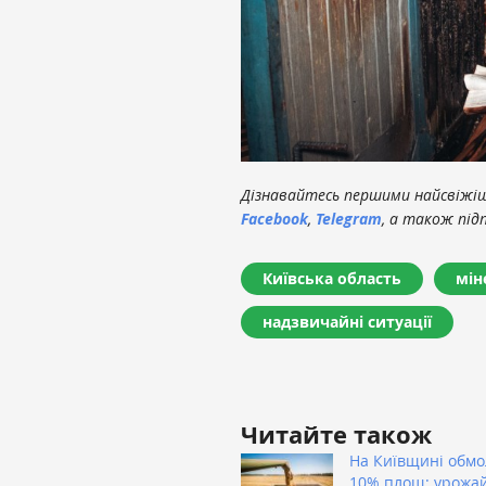
Дізнавайтесь першими найсвіжіші
Facebook
,
Telegram
, а також під
Київська область
мін
надзвичайні ситуації
Читайте також
На Київщині обм
10% площ: урожай