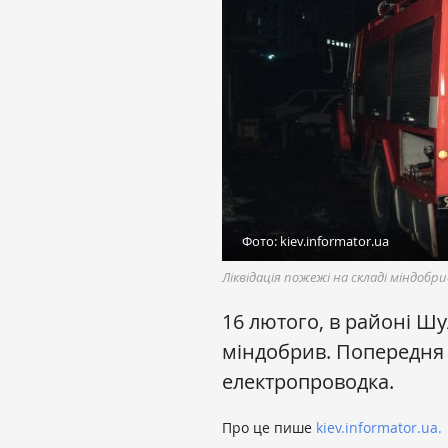
Фото: kiev.informator.ua
Ліквідація пожежі на складі міндобри
16 лютого, в районі Шу
міндобрив. Попередня
електропроводка.
Про це пише
kiev.informator.ua.