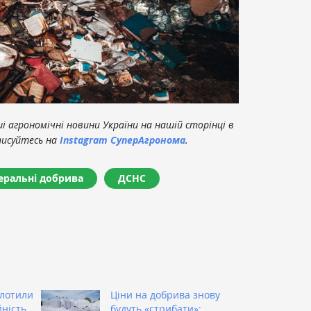
 агрономічні новини України на нашій сторінці в
писуйтесь на
Instagram СуперАгронома
.
еральні добрива
ДСНС
олотили
Ціни на добрива знову
ність
будуть «стрибати»: