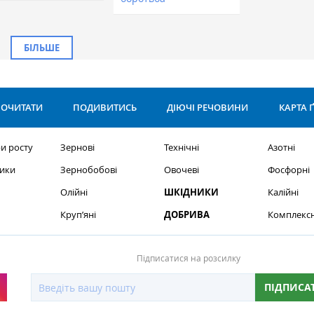
БІЛЬШЕ
ОЧИТАТИ
ПОДИВИТИСЬ
ДІЮЧІ РЕЧОВИНИ
КАРТА 
и росту
Зернові
Технічні
Азотні
ики
Зернобобові
Овочеві
Фосфорні
Олійні
ШКІДНИКИ
Калійні
Круп’яні
ДОБРИВА
Комплексн
Підписатися на розсилку
ПІДПИСА