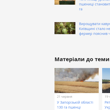
пшениці становить
га
Вирощувати каву
Київщині стало не
фермер пояснив 
Матеріали до теми
21 червня
19 
У Запорізькій області
Ря
130 га пшенці
Ук