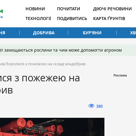
НОВИНИ
ПОЧИТАТИ
ДІЮЧІ РЕЧОВИНИ
ТЕХНОЛОГІЇ
ПОДИВИТИСЬ
КАРТА ҐРУНТІВ
НЯ
ДОБРИВА
БУР’ЯНИ
Х
 неї захищаються рослини та чим може допомогти агроном
иєві боролися з пожежею на складі міндобрив
ися з пожежею на
рив
380