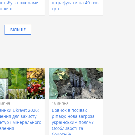
ротьбу з пожежами
штрафувати на 40 тис.
 полях
грн
БІЛЬШЕ
липня
16 липня
инки Ukravit 2026:
Вовчок в посівах
шення для захисту
ріпаку: нова загроза
ьтур і мінерального
українським полям?
влення
Особливості та
боротьба