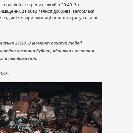
 на лінії екстрених служб о 20:40. За
міщенні, де зберігалися добрива, загорілася
и задіяні чотири одиниці пожежно-рятувальної
близько 21:20. В момент пожежі людей
 передня частина будівлі, обшивка і незначна
я в повідомленні.
ться.