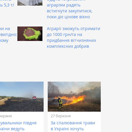
 5,3 т/
аграріям радять
встигнути закупитися,
поки діє цінове вікно
ни на
Аграрії зможуть отримати
вигідно:
до 1000 грн/га на
чому
придбання вітчизняних
комплексних добрив
червня
27 березня
тувальники півдня
За спалювання трави
раїни ведуть
в Україні хочуть