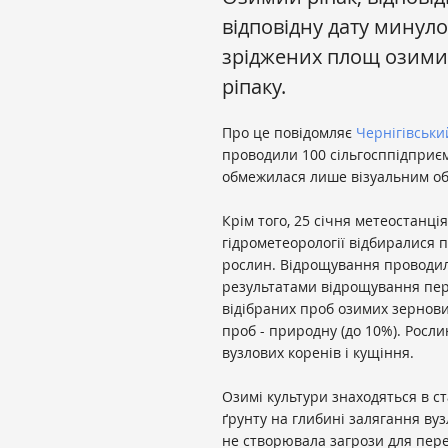
відповідну дату минуло
зріджених площ озими
ріпаку.
Про це повідомляє
Чернігівськи
проводили 100 сільгосппідприємс
обмежилася лише візуальним о
Крім того, 25 січня метеостанці
гідрометеорології відбиралися 
рослин. Відрощування проводил
результатами відрощування пер
відібраних проб озимих зернових
проб - природну (до 10%). Росли
вузлових коренів і кущіння.
Озимі культури знаходяться в с
ґрунту на глибині залягання вуз
не створювала загрози для пере