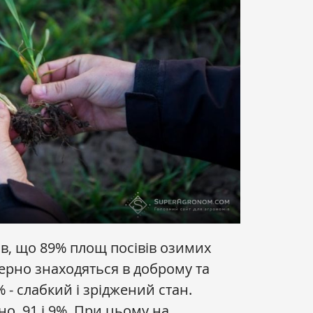
ав, що 89% площ посівів озимих
зерно знаходяться в доброму та
 - слабкий і зріджений стан.
но, 91 і 9%. При цьому на