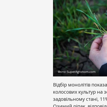
Фото: SuperAgronom.com
Відбір монолітів показ
колосових культур на 
задовільному стані, 11%
Озимий ріпак, відповід