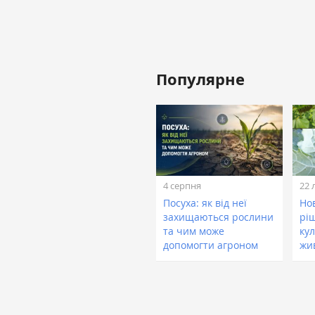
Популярне
4 серпня
22 
Посуха: як від неї
Нов
захищаються рослини
рі
та чим може
кул
допомогти агроном
жи