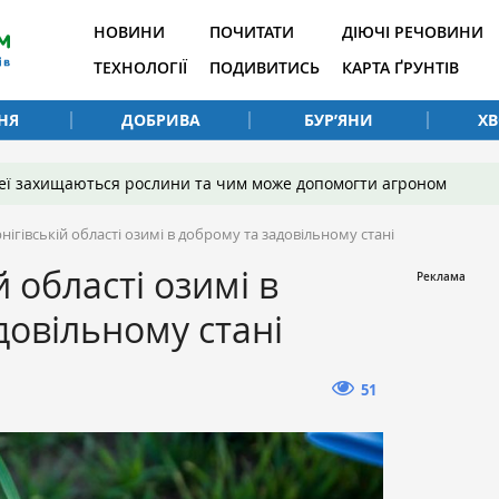
НОВИНИ
ПОЧИТАТИ
ДІЮЧІ РЕЧОВИНИ
ТЕХНОЛОГІЇ
ПОДИВИТИСЬ
КАРТА ҐРУНТІВ
НЯ
ДОБРИВА
БУР’ЯНИ
Х
 неї захищаються рослини та чим може допомогти агроном
нігівській області озимі в доброму та задовільному стані
й області озимі в
довільному стані
51