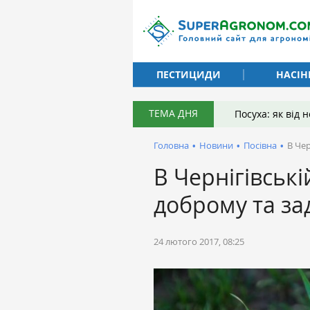
ПЕСТИЦИДИ
НАСІН
ТЕМА ДНЯ
Посуха: як від
Головна
•
Новини
•
Посівна
•
В Чер
В Чернігівські
доброму та за
24 лютого 2017, 08:25