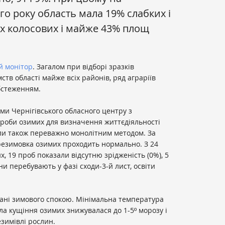
го року область мала 19% слабких і
х колосових і майже 43% площ
й монітор
. Загалом при відборі зразків
тв області майже всіх районів, ряд аграріїв
бстеженням.
ями Чернігівського обласного центру з
проби озимих для визначення життєдіяльності
и також переважно монолітним методом. За
езимовка озимих проходить нормально. З 24
, 19 проб показали відсутню зрідженість (0%), 5
ни перебувають у фазі сходи-3-й лист, освіти
тані зимового спокою. Мінімальна температура
ла кущіння озимих знижувалася до 1-5º морозу і
зимівлі рослин.