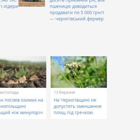
ті-лідери
пшеницю доводиться
продавати по 5 000 грн/т
— чернігівський фермер
листопада
13 березня
н посівів озимих на
На Чернігівщині не
рнопільщині
допустять зменшення
ащий ніж минулоріч
площ під гречкою