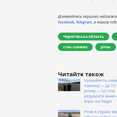
Дізнавайтесь першими найсвіжіші
Facebook
,
Telegram
, а також під
Чернігівська область
стан озимих
ріпак
Читайте також
Урожайність озим
пшениці — до 7,5 т
ріпаку — 3,2 т/га:
результати жнив 
Агро» на Півдні
Ріпак в Україні вж
зібрано майже на 