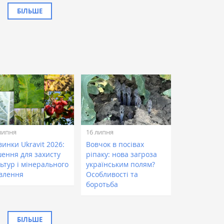
БІЛЬШЕ
липня
16 липня
инки Ukravit 2026:
Вовчок в посівах
шення для захисту
ріпаку: нова загроза
ьтур і мінерального
українським полям?
влення
Особливості та
боротьба
БІЛЬШЕ