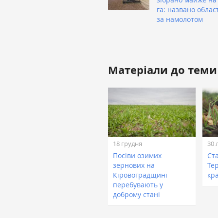
га: названо облас
за намолотом
Матеріали до теми
18 грудня
30 
Посіви озимих
Ста
зернових на
Те
Кіровоградщині
кр
перебувають у
доброму стані