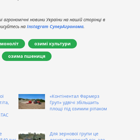
 агрономічні новини України на нашій сторінці в
писуйтесь на
Instagram СуперАгронома
.
моноліт
озимі культури
озима пшениця
ої
«Контінентал Фармерз
/га,
Груп» удвічі збільшить
площі під озимим ріпаком
«ТАС
е
Для зернової групи це
540 тис.
досить приємний рік, але