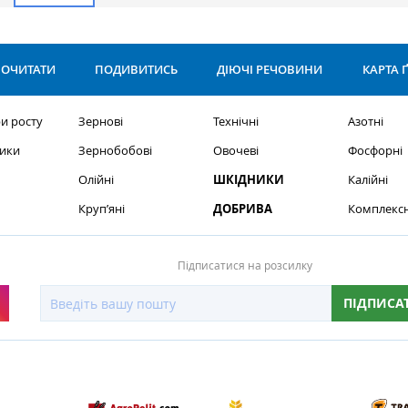
ОЧИТАТИ
ПОДИВИТИСЬ
ДІЮЧІ РЕЧОВИНИ
КАРТА 
и росту
Зернові
Технічні
Азотні
ики
Зернобобові
Овочеві
Фосфорні
Олійні
ШКІДНИКИ
Калійні
Круп’яні
ДОБРИВА
Комплексн
Підписатися на розсилку
ПІДПИСА