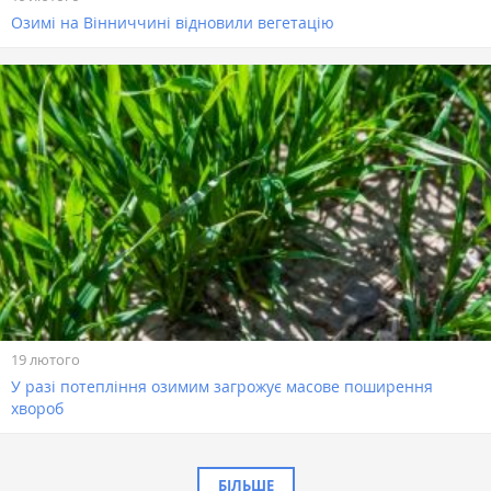
Озимі на Вінниччині відновили вегетацію
19 лютого
У разі потепління озимим загрожує масове поширення
хвороб
БІЛЬШЕ