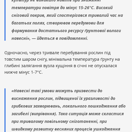
температури повітря до мінус 15-26°С. Високий
сніговий покрив, який спостерігався тривалий час на
багатьох полях, створював передумови для
формування достатнього ресурсу ґрунтової вологи
навесні», — йдеться в повідомленні.
Одночасно, через тривале перебування рослин під
товстим шаром снігу, мінімальна температура ґрунту на
глибині залягання вузла кущіння в січні не опускалася
нижче мінус 1-7°С.
«Навесні такі умови можуть призвести до
виснаження рослин, підвищеної їх уразливості до
грибкових захворювань, локального пошкодження або
загибелі (випрівання). Така ситуація може скластися
при тривалому повільному сніготаненні, при
швидкому розвитку весняних процесів ушкодження