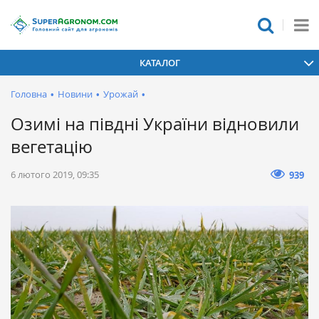
КАТАЛОГ
Головна
•
Новини
•
Урожай
•
Озимі на півдні України відновили
вегетацію
6 лютого 2019, 09:35
939