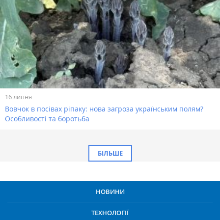
16 липня
Вовчок в посівах ріпаку: нова загроза українським полям?
Особливості та боротьба
БІЛЬШЕ
НОВИНИ
ТЕХНОЛОГІЇ