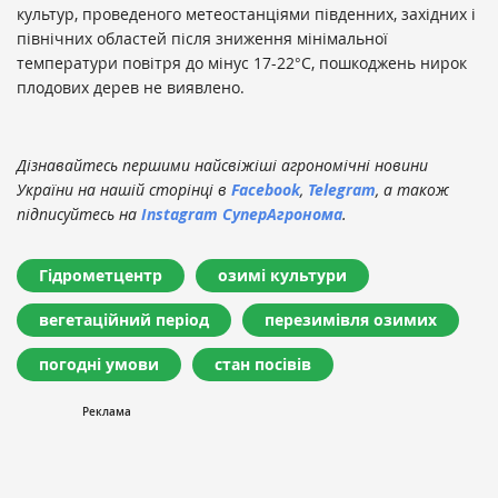
культур, проведеного метеостанціями південних, західних і
північних областей після зниження мінімальної
температури повітря до мінус 17-22°С, пошкоджень нирок
плодових дерев не виявлено.
Дізнавайтесь першими найсвіжіші агрономічні новини
України на нашій сторінці в
Facebook
,
Telegram
, а також
підписуйтесь на
Instagram СуперАгронома
.
Гідрометцентр
озимі культури
вегетаційний період
перезимівля озимих
погодні умови
стан посівів