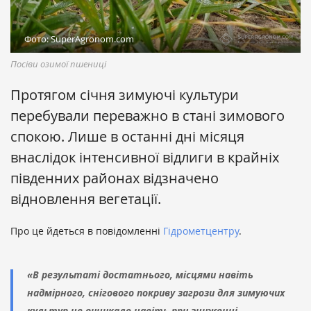
Фото: SuperAgronom.com
Посіви озимої пшениці
Протягом січня зимуючі культури
перебували переважно в стані зимового
спокою. Лише в останні дні місяця
внаслідок інтенсивної відлиги в крайніх
південних районах відзначено
відновлення вегетації.
Про це йдеться в повідомленні
Гідрометцентру
.
«В результаті достатнього, місцями навіть
надмірного, снігового покриву загрози для зимуючих
культур не виникало навіть при зниженні