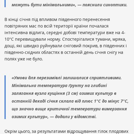
можуть бути мінімальними», — пояснили синоптики.
В кінці січня під впливом південного перенесення
повітряних мас по всій території країни почалася
інтенсивна відлига, середні добові температури вже на 4-
10°С перевищували норму. Спостерігалися тумани, мряка,
дощі, які швидко руйнували сніговий покрив, в південних і
південно-східних областях в останній день січня снігу на
полях уже не було.
«Умови для перезимівлі залишалися сприятливими.
Мінімальна температура ґрунту на глибині
залягання вузла кущіння (3 см) озимих культур в
останній декаді січня склала від плюс 1°С до мінус 7°С,
що значно вище критичної температури вимерзання
озимих культур», — додали у відомстві.
Окрім цього, за результатами відрощування гілок плодових