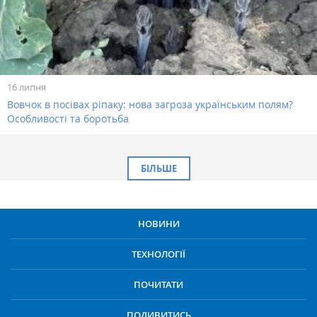
16 липня
Вовчок в посівах ріпаку: нова загроза українським полям?
Особливості та боротьба
БІЛЬШЕ
НОВИНИ
ТЕХНОЛОГІЇ
ПОЧИТАТИ
ПОДИВИТИСЬ