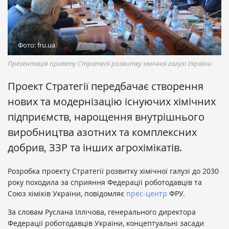
Фото: fru.ua
Презентація проекту Стратегії розвитку хімічної галузі України
Проект Стратегії передбачає створення
нових та модернізацію існуючих хімічних
підприємств, нарощення внутрішнього
виробництва азотних та комплексних
добрив, ЗЗР та інших агрохімікатів.
Розробка проекту Стратегії розвитку хімічної галузі до 2030
року походила за сприяння Федерації роботодавців та
Союз хіміків України, повідомляє
прес-центр
ФРУ.
За словам Руслана Іллічова, генерального директора
Федерації роботодавців України, концептуальні засади