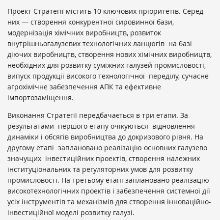
Проект Стратегії містить 10 ключових пріоритетів. Серед
них — створення конкурентної сировинної бази,
модернізація хімічних виробництв, розвиток
внутрішньогалузевих технологічних ланцюгів на базі
діючих виробництв, створення нових хімічних виробництв,
необхідних для розвитку суміжних галузей промисловості,
випуск продукції високого технологічної переділу, сучасне
агрохімічне забезпечення АПК та ефективне
імпортозаміщення.
Виконання Стратегії передбачається в три етапи. За
результатами першого етапу очікуються відновлення
динаміки і обсягів виробництва до докризового рівня. На
другому етапі заплановано реалізацію основних галузево
значущих інвестиційних проектів, створення належних
інституціональних та регуляторних умов для розвитку
промисловості. На третьому етапі заплановано реалізацію
високотехнологічних проектів і забезпечення системної дії
усіх інструментів та механізмів для створення інноваційно-
інвестиційної моделі розвитку галузі.