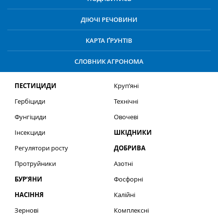
ДІЮЧІ РЕЧОВИНИ
КАРТА ҐРУНТІВ
СЛОВНИК АГРОНОМА
ПЕСТИЦИДИ
Круп’яні
Гербіциди
Технічні
Фунгіциди
Овочеві
Інсекциди
ШКІДНИКИ
Регулятори росту
ДОБРИВА
Протруйники
Азотні
БУР’ЯНИ
Фосфорні
НАСІННЯ
Калійні
Зернові
Комплексні