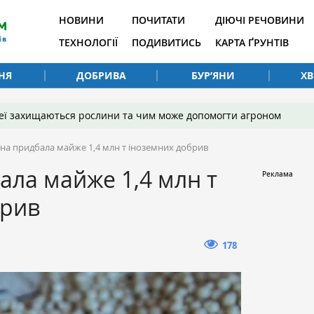
НОВИНИ
ПОЧИТАТИ
ДІЮЧІ РЕЧОВИНИ
ТЕХНОЛОГІЇ
ПОДИВИТИСЬ
КАРТА ҐРУНТІВ
НЯ
ДОБРИВА
БУР’ЯНИ
Х
 неї захищаються рослини та чим може допомогти агроном
їна придбала майже 1,4 млн т іноземних добрив
ала майже 1,4 млн т
брив
178