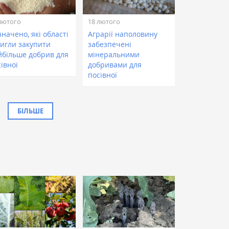
лютого
18 лютого
начено, які області
Аграрії наполовину
тигли закупити
забезпечені
йбільше добрив для
мінеральними
івної
добривами для
посівної
БІЛЬШЕ