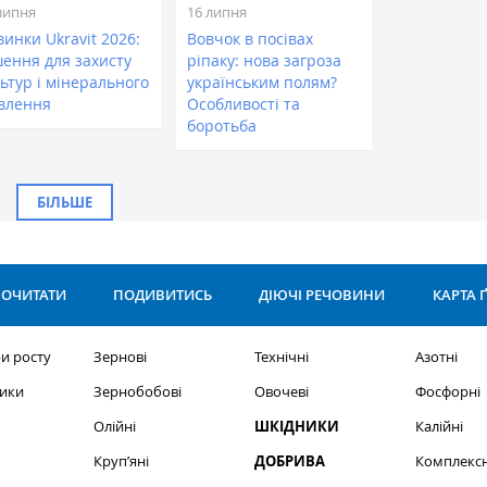
липня
16 липня
инки Ukravit 2026:
Вовчок в посівах
шення для захисту
ріпаку: нова загроза
ьтур і мінерального
українським полям?
влення
Особливості та
боротьба
БІЛЬШЕ
ОЧИТАТИ
ПОДИВИТИСЬ
ДІЮЧІ РЕЧОВИНИ
КАРТА 
и росту
Зернові
Технічні
Азотні
ики
Зернобобові
Овочеві
Фосфорні
Олійні
ШКІДНИКИ
Калійні
Круп’яні
ДОБРИВА
Комплексн