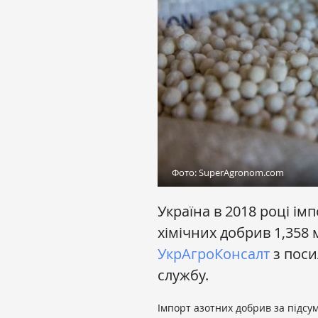
Фото: SuperAgronom.com
Україна в 2018 році ім
хімічних добрив 1,358 
УкрАгроКонсалт
з поси
службу.
Імпорт азотних добрив за підсу