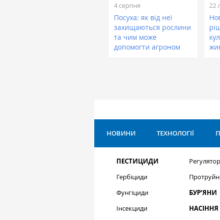
4 серпня
22 
Посуха: як від неї
Нов
захищаються рослини
рі
та чим може
кул
допомогти агроном
жи
НОВИНИ
ТЕХНОЛОГІЇ
П
ПЕСТИЦИДИ
Регулятор
Гербіциди
Протруйн
Фунгіциди
БУР’ЯНИ
Інсекциди
НАСІННЯ