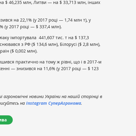
на $ 46,235 млн, Литви — на $ 33,713 млн, інших
ився на 22,1% (у 2017 році — 1,74 млн т), у
 (у 2017 році — $ 337,4 млн).
міаку імпортувала 441,607 тис. т на $ 137,3
нювався з РФ ($ 134,6 млн), Білорусі ($ 2,8 млн),
раїн ($ 0,002 млн).
шився практично на тому ж рівні, що і в 2017-м
аженні — знизився на 11,6% (у 2017 році — $ 123
 агрономічні новини України на нашій сторінці в
писуйтесь на
Instagram СуперАгронома
.
ива