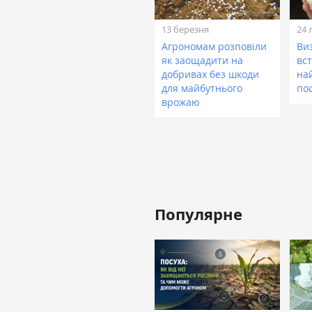
13 березня
24 
Агрономам розповіли
Виз
як заощадити на
вс
добривах без шкоди
на
для майбутнього
пос
врожаю
Популярне