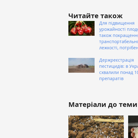
Читайте також
Для підвищення
урожайності плодо
також покращенн
транспортабельно
лежкості, потрібе
Держреєстрація
пестицидів: в Укр
схвалили понад 1
препаратів
Матеріали до теми