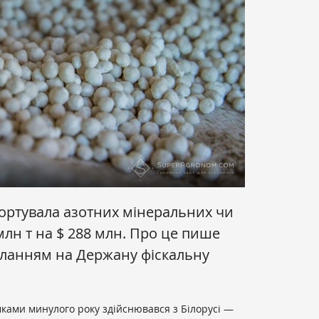
портувала азотних мінеральних чи
млн т на $ 288 млн. Про це пише
ланням на Держану фіскальну
мками минулого року здійснювався з Білорусі —