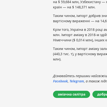
на $ 59,684 млн, Узбекистану — 
країн — на $ 148,371 млн.
Таким чином, імпорт добрив зниз
вартісному вираженні — на 14,6%
Крім того, Україна в 2018 році а
млн. Імпорт аміаку в 2018-м здійс
Німеччини ($ 0,014 млн), інших к
Таким чином, імпорт аміаку зали
(440,3 тис. т), у вартісному вир
млн).
Дізнавайтесь першими найсвіжіші
Facebook
,
Telegram
, а також під
аміачна селітра
добр