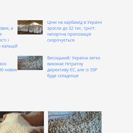
Ціни на карбамід в Україні
вих, а
зросли до 32 тис. грн/т:
я
імпортна пропозиція
сті і
скорочується
н кальцій
Висоцький: Україна легко
аїні
виконає Нітратну
00 нових
директиву ЄС, але із ЗЗР
буде складніше