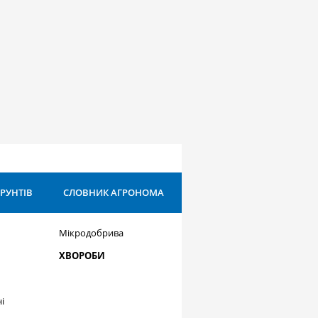
ҐРУНТІВ
СЛОВНИК АГРОНОМА
Мікродобрива
ХВОРОБИ
і