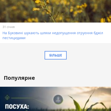
31 січня
На Буковині шукають шляхи недопущення отруєння бджіл
пестицидами
БІЛЬШЕ
Популярне