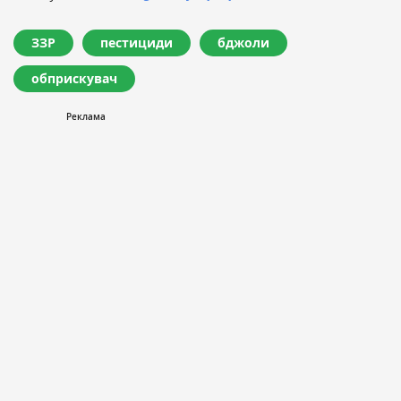
ЗЗР
пестициди
бджоли
обприскувач