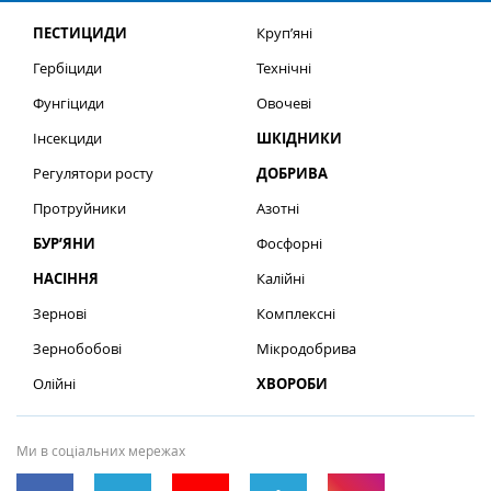
ПЕСТИЦИДИ
Круп’яні
Гербіциди
Технічні
Фунгіциди
Овочеві
Інсекциди
ШКІДНИКИ
Регулятори росту
ДОБРИВА
Протруйники
Азотні
БУР’ЯНИ
Фосфорні
НАСІННЯ
Калійні
Зернові
Комплексні
Зернобобові
Мікродобрива
Олійні
ХВОРОБИ
Ми в соціальних мережах