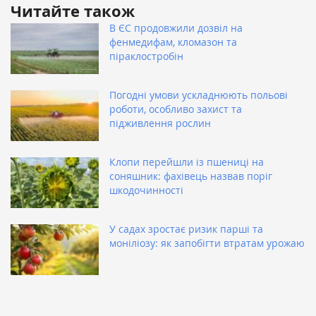
Читайте також
В ЄС продовжили дозвіл на
фенмедифам, кломазон та
піраклостробін
Погодні умови ускладнюють польові
роботи, особливо захист та
підживлення рослин
Клопи перейшли із пшениці на
соняшник: фахівець назвав поріг
шкодочинності
У садах зростає ризик парші та
моніліозу: як запобігти втратам урожаю