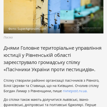
Фото: SuperAgronom.com
Пасіка
Днями Головне територіальне управління
юстиції у Рівненській області
зареєструвало громадську спілку
«Пасічники України проти пестицидів».
Спілку створили районні організації пасічників з Рівного,
Білої Церкви та Ставища, що на Київщині. Очолив спілку
Богдан Лимар з Рівненщини, пише
rivnepost.rv.ua.
До спілки також мають долучитися львівські, івано-
франківські, дніпровські та полтавські бджолярі. Перше