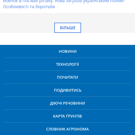
Вовчок в посівах ріпаку: нова загроза українським полям?
Особливості та боротьба
БІЛЬШЕ
НОВИНИ
ТЕХНОЛОГІЇ
ПОЧИТАТИ
ПОДИВИТИСЬ
ДІЮЧІ РЕЧОВИНИ
КАРТА ҐРУНТІВ
СЛОВНИК АГРОНОМА