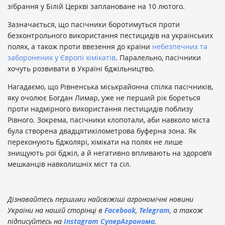
зібрання у Білій Церкві заплановане на 10 лютого.
Зазначається, що пасічники боротимуться проти
безконтрольного використання пестицидів на українських
полях, а також проти ввезення до країни
небезпечних та
заборонених у Європі хімікатів
. Паралельно, пасічники
хочуть розвивати в Україні бджільництво.
Нагадаємо, що Рівненська міськрайонна спілка пасічників,
яку очолює Богдан Лимар, уже не перший рік бореться
проти надмірного використання пестицидів поблизу
Рівного. Зокрема, пасічники клопотали, аби навколо міста
була створена двадцятикілометрова буферна зона. Як
переконують бджолярі, хімікати на полях не лише
знищують рої бджіл, а й негативно впливають на здоров’я
мешканців навколишніх міст та сіл.
Дізнавайтесь першими найсвіжіші агрономічні новини
України на нашій сторінці в
Facebook
,
Telegram
, а також
підписуйтесь на
Instagram СуперАгронома
.