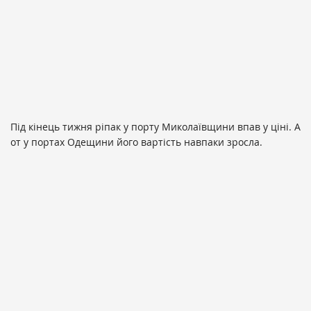
Під кінець тижня ріпак у порту Миколаївщини впав у ціні. А
от у портах Одещини його вартість навпаки зросла.