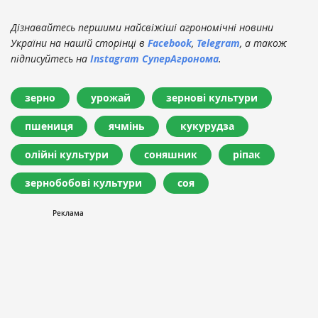
Дізнавайтесь першими найсвіжіші агрономічні новини
України на нашій сторінці в
Facebook
,
Telegram
, а також
підписуйтесь на
Instagram СуперАгронома
.
зерно
урожай
зернові культури
пшениця
ячмінь
кукурудза
олійні культури
соняшник
ріпак
зернобобові культури
соя