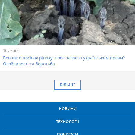
16 липня
Вовчок в посівах ріпаку: нова загроза українським полям?
Особливості та боротьба
БІЛЬШЕ
НОВИНИ
ТЕХНОЛОГІЇ
ПОЧИТАТИ