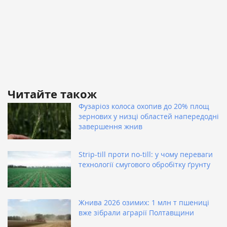
Читайте також
Фузаріоз колоса охопив до 20% площ
зернових у низці областей напередодні
завершення жнив
Strip-till проти no-till: у чому переваги
технології смугового обробітку ґрунту
Жнива 2026 озимих: 1 млн т пшениці
вже зібрали аграрії Полтавщини