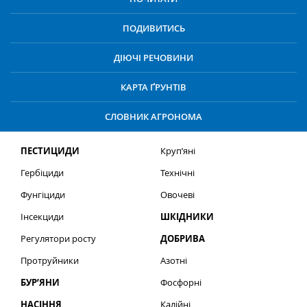
ПОДИВИТИСЬ
ДІЮЧІ РЕЧОВИНИ
КАРТА ҐРУНТІВ
СЛОВНИК АГРОНОМА
ПЕСТИЦИДИ
Круп’яні
Гербіциди
Технічні
Фунгіциди
Овочеві
Інсекциди
ШКІДНИКИ
Регулятори росту
ДОБРИВА
Протруйники
Азотні
БУР’ЯНИ
Фосфорні
НАСІННЯ
Калійні