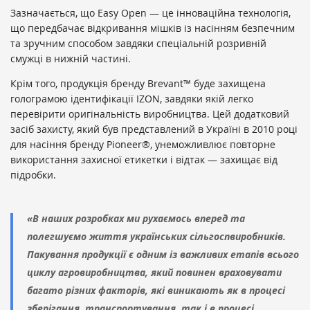
Зазначається, що Easy Open — це інноваційна технологія,
що передбачає відкривання мішків із насінням безпечним
та зручним способом завдяки спеціальній розривній
смужці в нижній частині.
Крім того, продукція бренду Brevant™ буде захищена
голограмою ідентифікації IZON, завдяки якій легко
перевірити оригінальність виробництва. Цей додатковий
засіб захисту, який був представлений в Україні в 2010 році
для насіння бренду Pioneer®, унеможливлює повторне
використання захисної етикетки і відтак — захищає від
підробки.
«В наших розробках ми рухаємось вперед та
полегшуємо життя українських сільгоспвиробників.
Пакування продукції є одним із важливих етапів всього
циклу агровиробництва, який повинен враховувати
багато різних факторів, які виникають як в процесі
зберігання, транспортування, так і в процесі