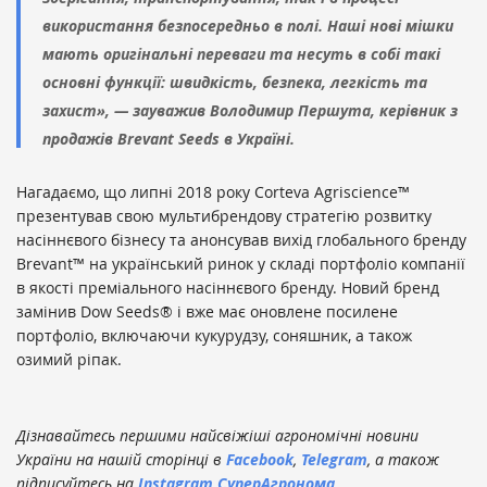
використання безпосередньо в полі. Наші нові мішки
мають оригінальні переваги та несуть в собі такі
основні функції: швидкість, безпека, легкість та
захист», — зауважив Володимир Першута, керівник з
продажів Brevant Seeds в Україні.
Нагадаємо, що липні 2018 року Corteva Agriscience™
презентував свою мультибрендову стратегію розвитку
насіннєвого бізнесу та анонсував вихід глобального бренду
Brevant™ на український ринок у складі портфоліо компанії
в якості преміального насіннєвого бренду. Новий бренд
замінив Dow Seeds® і вже має оновлене посилене
портфоліо, включаючи кукурудзу, соняшник, а також
озимий ріпак.
Дізнавайтесь першими найсвіжіші агрономічні новини
України на нашій сторінці в
Facebook
,
Telegram
, а також
підписуйтесь на
Instagram СуперАгронома
.