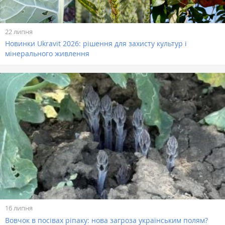
22 липня
Новинки Ukravit 2026: рішення для захисту культур і
мінерального живлення
16 липня
Вовчок в посівах ріпаку: нова загроза українським полям?