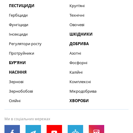
ПЕСТИЦИДИ
Круп’яні
Гербіциди
Технічні
Фунгіциди
Овочеві
Інсекциди
ШКІДНИКИ
Регулятори росту
ДОБРИВА
Протруйники
Азотні
БУР’ЯНИ
Фосфорні
НАСІННЯ
Калійні
Зернові
Комплексні
Зернобобові
Мікродобрива
Олійні
ХВОРОБИ
Ми в соціальних мережах