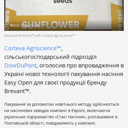
Фото: dupont.ua
Насіння Brevant™ від Corteva Agriscience™
Corteva Agriscience™
,
сільськогосподарський підрозділ
DowDuPont
, оголосив про впровадження в
Україні нової технології пакування насіння
Easy Open для своєї продукції бренду
Brevant™.
Пакування за допомогою новітнього методу здійснюється
на насіннєвих заводах компанії в Європі, включаючи
українське підприємство «Стасі Насіння», розташоване в
Полтавській області, повідомляють у компанії.