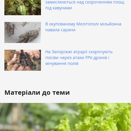
замислюються над скороченням площ
під кавунами
В окупованому Мелітополі мільйонна
навала сарани
На Запоріжжі аграрії скорочують
посіви через атаки FPV-дронів і
мінування полів
Матеріали до теми