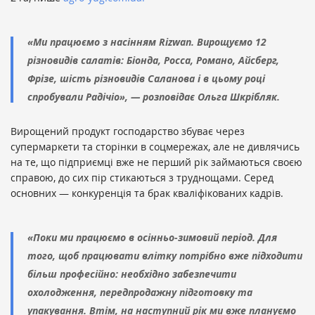
«Ми працюємо з насінням Rizwan. Вирощуємо 12
різновидів салатів: Біонда, Росса, Романо, Айсберг,
Фрізе, шість різновидів Саланова і в цьому році
спробували Радічіо», — розповідає Ольга Шкрібляк.
Вирощений продукт господарство збуває через
супермаркети та сторінки в соцмережах, але не дивлячись
на те, що підприємці вже не перший рік займаються своєю
справою, до сих пір стикаються з труднощами. Серед
основних — конкуренція та брак кваліфікованих кадрів.
«Поки ми працюємо в осінньо-зимовий період. Для
того, щоб працювати влітку потрібно вже підходити
більш професійно: необхідно забезпечити
охолодження, передпродажну підготовку та
упакування. Втім, на наступний рік ми вже плануємо