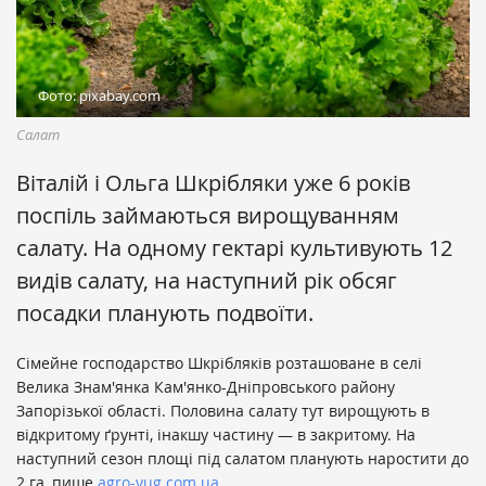
Фото: pixabay.com
Салат
Віталій і Ольга Шкрібляки уже 6 років
поспіль займаються вирощуванням
салату. На одному гектарі культивують 12
видів салату, на наступний рік обсяг
посадки планують подвоїти.
Сімейне господарство Шкрібляків розташоване в селі
Велика Знам'янка Кам'янко-Дніпровського району
Запорізької області. Половина салату тут вирощують в
відкритому ґрунті, інакшу частину — в закритому. На
наступний сезон площі під салатом планують наростити до
2 га, пише
agro-yug.com.ua.