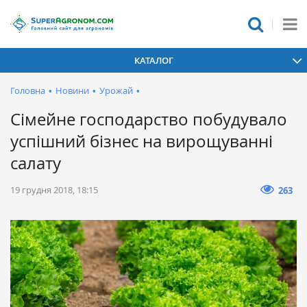
КАТАЛОГ
Головна
•
Новини
•
Урожай
•
Сімейне господарство побудувало
успішний бізнес на вирощуванні
салату
19 грудня 2018, 18:15
263