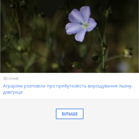
30 січня
Аграріям розповіли про прибутковість вирощування льону-
довгунця
БІЛЬШЕ