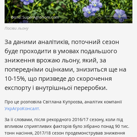
Фото: SuperAgronom.com
Посіви льону
За даними аналітиків, поточний сезон
буде проходити в умовах подальшого
зниження врожаю льону, який, за
попередніми оцінками, знизиться ще на
10-15%, що призведе до скорочення
експорту і внутрішньої переробки.
Про це розповіла Світлана Купрєєва, аналітик компанії
УкрАгроКонсалт.
За її словами, після рекордного 2016/17 сезону, коли під
впливом сприятливих факторів було зібрано понад 90 тис.
тонн насіння, 2017/18 сезон продемонстрував зниження