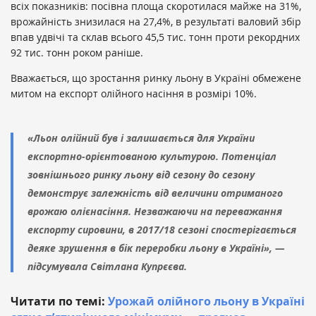
всіх показників: посівна площа скоротилася майже на 31%,
врожайність знизилася на 27,4%, в результаті валовий збір
впав удвічі та склав всього 45,5 тис. тонн проти рекордних
92 тис. тонн роком раніше.
Вважається, що зростання ринку льону в Україні обмежене
митом на експорт олійного насіння в розмірі 10%.
«Льон олійний був і залишається для України
експортно-орієнтованою культурою. Потенціал
зовнішнього ринку льону від сезону до сезону
демонструє залежність від величини отриманого
врожаю олієнасіння. Незважаючи на переважання
експорту сировини, в 2017/18 сезоні спостерігається
деяке зрушення в бік переробки льону в Україні», —
підсумувала Світлана Купрєєва.
Читати по темі:
Урожай олійного льону в Україні