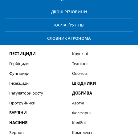
ДІЮЧІ РЕЧОВИНИ
КАРТА ҐРУНТІВ
СЛОВНИК АГРОНОМА
ПЕСТИЦИДИ
Круп’яні
Гербіциди
Технічні
Фунгіциди
Овочеві
Інсекциди
ШКІДНИКИ
Регулятори росту
ДОБРИВА
Протруйники
Азотні
БУР’ЯНИ
Фосфорні
НАСІННЯ
Калійні
Зернові
Комплексні