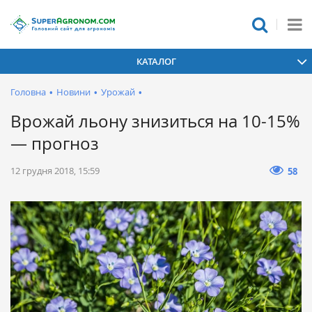
КАТАЛОГ
Головна
•
Новини
•
Урожай
•
Врожай льону знизиться на 10-15%
— прогноз
12 грудня 2018, 15:59
58