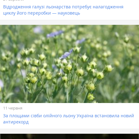
Відродження галузі льонарства потребує налагодження
циклу його переробки — науковець
11 червня
За площами сівби олійного льону Україна встановила новий
антирекорд