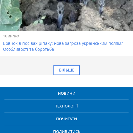
16 липня
Вовчок в посівах ріпаку: нова загроза українським полям?
Особливості та боротьба
БІЛЬШЕ
НОВИНИ
ТЕХНОЛОГІЇ
ПОЧИТАТИ
ПОДИВИТИСЬ