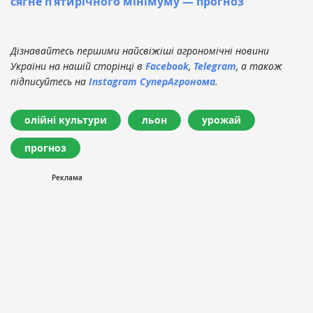
сягне п’ятирічного мінімуму — прогноз
Дізнавайтесь першими найсвіжіші агрономічні новини
України на нашій сторінці в
Facebook
,
Telegram
, а також
підписуйтесь на
Instagram СуперАгронома
.
олійні культури
льон
урожай
прогноз