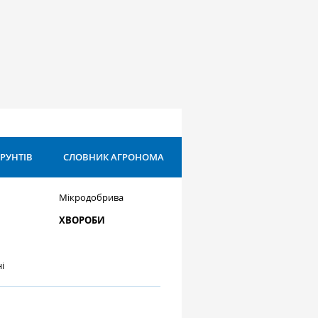
ҐРУНТІВ
СЛОВНИК АГРОНОМА
Мікродобрива
ХВОРОБИ
і