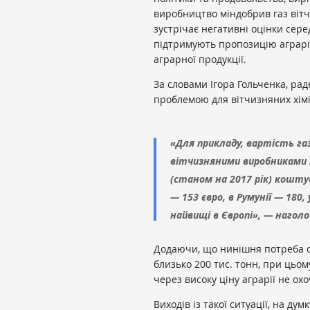
виробництво міндобрив газ вітч
зустрічає негативні оцінки сер
підтримують пропозицію аграрі
аграрної продукції.
За словами Ігора Гольченка, ра
проблемою для вітчизняних хімік
«Для прикладу, вартість газ
вітчизняними виробниками н
(станом на 2017 рік) коштув
— 153 євро, в Румунії — 180, 
найвищі в Європі», — наголо
Додаючи, що нинішня потреба с
близько 200 тис. тонн, при цьом
через високу ціну аграрії не охо
Виходів із такої ситуації, на дум