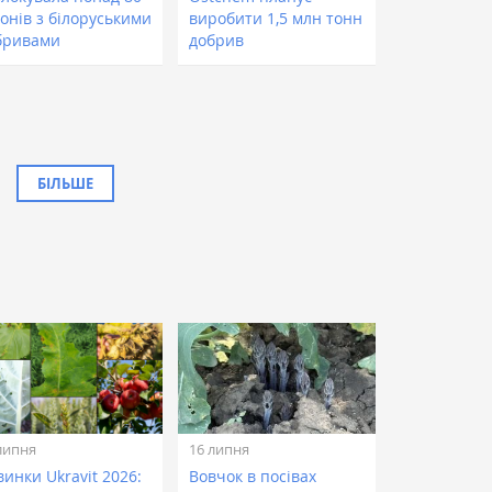
онів з білоруськими
виробити 1,5 млн тонн
бривами
добрив
БІЛЬШЕ
липня
16 липня
инки Ukravit 2026:
Вовчок в посівах