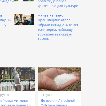
ті-лідери
розвитку ріпаку є
критичною для культури
ив
Жнива на Івано-
Південь
Франківщині: аграрії
івну
зібрали понад 214 тисяч
тонн зерна, найвищу
врожайність показує
ячмінь
грудня
3 грудня
раїнська митниця
До весняної посівної
блокувала понад 80
Ostchem планує