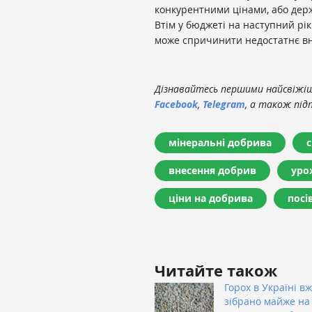
конкурентними цінами, або дер
Втім у бюджеті на наступний рік
може спричинити недостатнє вн
Дізнавайтесь першими найсвіжіші
Facebook
,
Telegram
, а також під
мінеральні добрива
с
внесення добрив
уро
ціни на добрива
посі
Читайте також
Горох в Україні в
зібрано майже на 