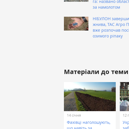
га: названо облас
за намолотом
НІБУЛОН заверш
жнива, ТАС Агро 
вже розпочав пос
озимого ріпаку
Матеріали до теми
14 січня
12 
Фахівці наголошують,
Ук
що навіть за
за