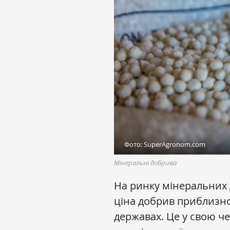
Фото: SuperAgronom.com
Мінеральні добрива
На ринку мінеральних 
ціна добрив приблизно 
державах. Це у свою ч