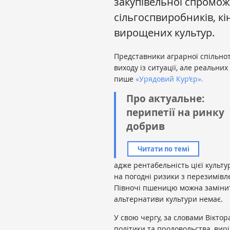
закупівельної спромож
сільгоспвиробників, кі
вирощених культур.
Представники аграрної спільно
виходу із ситуації, але реальни
пише
«Урядовий Кур’єр».
Про актуальне:
перипетії на ринку
добрив
Читати по темі
адже рентабельність цієї культу
на погодні ризики з перезимівле
Півночі пшеницю можна замінит
альтернативи культури немає.
У свою чергу, за словами Вікто
політики та продовольства, ви