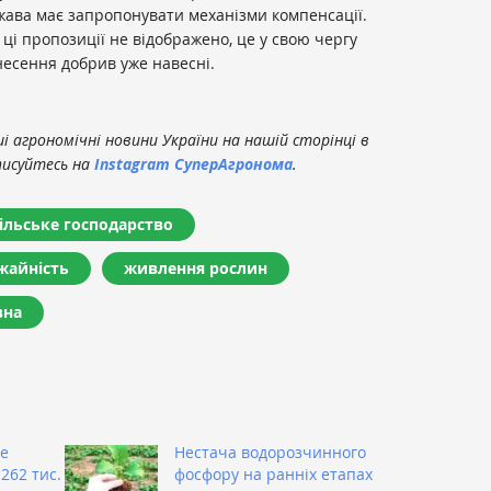
жава має запропонувати механізми компенсації.
 ці пропозиції не відображено, це у свою чергу
есення добрив уже навесні.
 агрономічні новини України на нашій сторінці в
писуйтесь на
Instagram СуперАгронома
.
ільське господарство
жайність
живлення рослин
вна
же
Нестача водорозчинного
262 тис.
фосфору на ранніх етапах