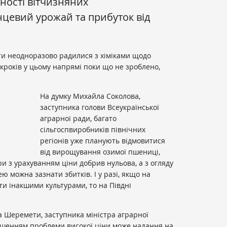
ності вітчизняних
нцевий урожай та прибуток від
ти неодноразово радилися з хіміками щодо
х кроків у цьому напрямі поки що не зроблено,
На думку Михайла Соколова,
заступника голови Всеукраїнської
аграрної ради, багато
сільгоспвиробників північних
регіонів уже планують відмовитися
від вирощування озимої пшениці,
ри з урахуванням ціни добрив нульова, а з огляду
ю можна зазнати збитків. І у разі, якщо на
и інакшими культурами, то на Півдні
ра Шеремети, заступника міністра аграрної
рішенням проблеми високої ціни може надання на