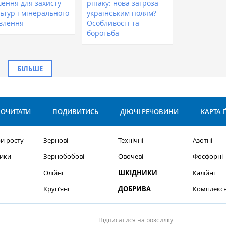
шення для захисту
ріпаку: нова загроза
ьтур і мінерального
українським полям?
влення
Особливості та
боротьба
БІЛЬШЕ
ОЧИТАТИ
ПОДИВИТИСЬ
ДІЮЧІ РЕЧОВИНИ
КАРТА 
и росту
Зернові
Технічні
Азотні
ики
Зернобобові
Овочеві
Фосфорні
Олійні
ШКІДНИКИ
Калійні
Круп’яні
ДОБРИВА
Комплексн
Підписатися на розсилку