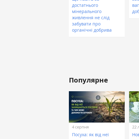
достатнього
ваг
мінерального
до
живлення не слід
забувати про
органічні добрива
Популярне
4 серпня
22 
Посуха: як від неї
Нов