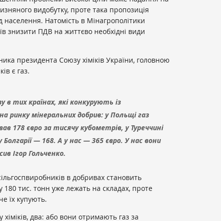
изняного видобутку, проте така пропозиція
ед населення. Натомість в Мінагрополітики
їв знизити ПДВ на життєво необхідні види
дника президента Союзу хіміків України, головною
ів є газ.
у в тих країнах, які конкурують із
а ринку мінеральних добрив: у Польщі газ
ав 178 євро за тисячу кубометрів, у Туреччині
у Болгарії — 168. А у нас — 365 євро. У нас вони
сив Ігор Гольченко.
ільгоспвиробників в добривах становить
у 180 тис. тонн уже лежать на складах, проте
че їх купують.
ку хіміків, два: або вони отримають газ за