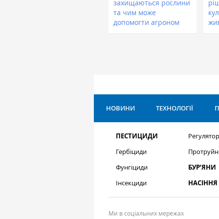
захищаються рослини
рі
та чим може
кул
допомогти агроном
жи
НОВИНИ
ТЕХНОЛОГІЇ
П
ПЕСТИЦИДИ
Регулятор
Гербіциди
Протруйн
Фунгіциди
БУР’ЯНИ
Інсекциди
НАСІННЯ
Ми в соціальних мережах