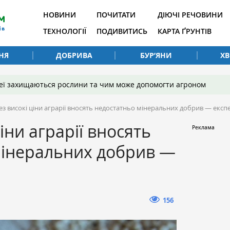
НОВИНИ
ПОЧИТАТИ
ДІЮЧІ РЕЧОВИНИ
ТЕХНОЛОГІЇ
ПОДИВИТИСЬ
КАРТА ҐРУНТІВ
НЯ
ДОБРИВА
БУР’ЯНИ
Х
 неї захищаються рослини та чим може допомогти агроном
ез високі ціни аграрії вносять недостатньо мінеральних добрив — експ
іни аграрії вносять
мінеральних добрив —
156