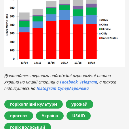
Дізнавайтесь першими найсвіжіші агрономічні новини
України на нашій сторінці в
Facebook
,
Telegram
, а також
підписуйтесь на
Instagram СуперАгронома
.
горіхоплідні культури
урожай
прогноз
Україна
USAID
горіх волоський