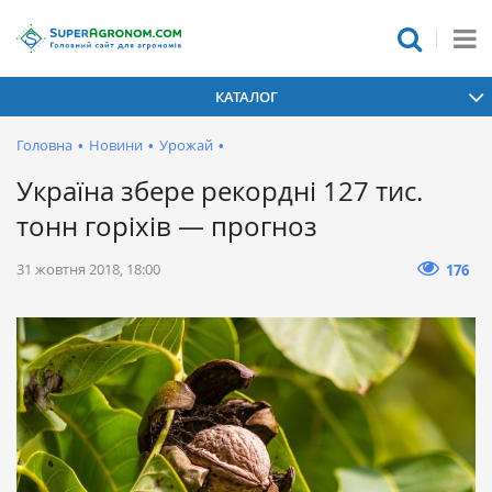
КАТАЛОГ
Головна
•
Новини
•
Урожай
•
Україна збере рекордні 127 тис.
тонн горіхів — прогноз
31 жовтня 2018, 18:00
176