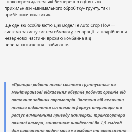
і половорозкидачем, які безперечно оцінять як
прихильники «мінімального обробітку» ґрунту, так і
прибічники «класики».
Ще однією особливістю цієї моделі є Auto Crop Flow —
система захисту систем обмолоту, сепарації та подрібнення
незернової частини врожаю комбайна від
перенавантаження і забивання.
«Принцип роботи такої системи ґрунтується на
моніторингові відхилення обертів робочих органів від
поточних заданих параметрів. Залежно від величини
такого відхилення система інформує оператора та
реагує вимкненням приводу жниварки, транспортера
похилої камери, зниженням швидкості до 1,5 км/год
для припинення подачі маси у комбайн та вивільнення