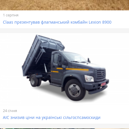
1 серпня
Claas презентував флагманський комбайн Lexion 8900
24 січня
АІС знизив ціни на українські сільгоспсамоскиди