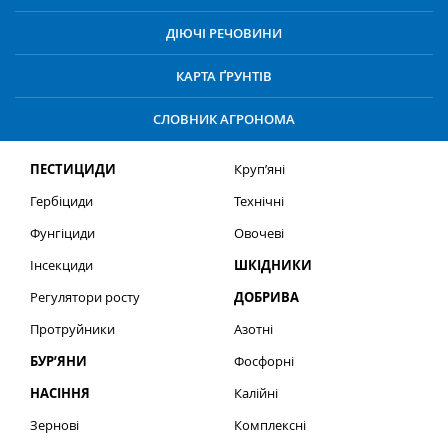
ДІЮЧІ РЕЧОВИНИ
КАРТА ҐРУНТІВ
СЛОВНИК АГРОНОМА
ПЕСТИЦИДИ
Круп’яні
Гербіциди
Технічні
Фунгіциди
Овочеві
Інсекциди
ШКІДНИКИ
Регулятори росту
ДОБРИВА
Протруйники
Азотні
БУР’ЯНИ
Фосфорні
НАСІННЯ
Калійні
Зернові
Комплексні