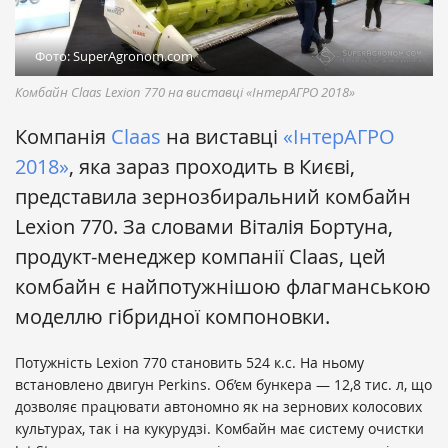
Фото: SuperAgronom.com
Комбайн Claas Lexion 770 на виставці «ІнтерАГРО 2018»
Компанія
Сlaas
на виставці
«ІнтерАГРО
2018»
, яка зараз проходить в Києві,
представила зернозбиральний комбайн
Lexion 770. За словами Віталія Бортуна,
продукт-менеджер компанії Сlaas, цей
комбайн є найпотужнішою флагманською
моделлю гібридної компоновки.
Потужність Lexion 770 становить 524 к.с. На ньому
встановлено двигун Perkins. Об’єм бункера — 12,8 тис. л, що
дозволяє працювати автономно як на зернових колосових
культурах, так і на кукурудзі. Комбайн має систему очистки