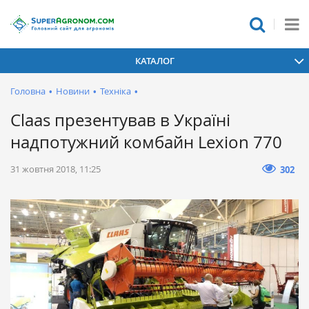
КАТАЛОГ
Головна
•
Новини
•
Техніка
•
Сlaas презентував в Україні
надпотужний комбайн Lexion 770
31 жовтня 2018, 11:25
302