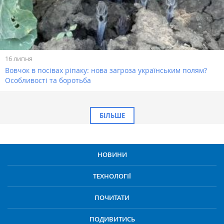
16 липня
Вовчок в посівах ріпаку: нова загроза українським полям?
Особливості та боротьба
БІЛЬШЕ
НОВИНИ
ТЕХНОЛОГІЇ
ПОЧИТАТИ
ПОДИВИТИСЬ