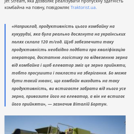
Jet Stream, яка дозволяє реалізувати пропускну здатність
комбайна на повну, повідомляє
Traktorist.ua.
«Наприклад, продуктивність цього комбайну на
кукурудзі, яка була реально досягнута на українських
полях склала 120 т/год. Щоб забезпечити таку
продуктивність необхідно подбати про кваліфікацію
оператора, достатню логістику по відвезенню зерна
від комбайна і щоб елеватор зміг це зерно прийняти,
тобто просушити і покласти на зберігання. Бо може
бути такий нюанс, що комбайн виходить на таку
продуктивність, ви встигаєте забрати від нього усе
зерно, привозите його на елеватор, а він не встигає
його прийняти», — зазначив Віталій Бортун.