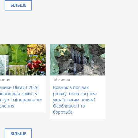
БІЛЬШЕ
липня
16 липня
инки Ukravit 2026:
Вовчок в посівах
шення для захисту
ріпаку: нова загроза
ьтур і мінерального
українським полям?
влення
Особливості та
боротьба
БІЛЬШЕ