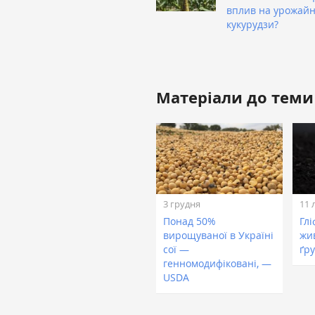
вплив на урожайн
кукурудзи?
Матеріали до теми
3 грудня
11 
Понад 50%
Глі
вирощуваної в Україні
жи
сої —
ґр
генномодифіковані, —
USDA