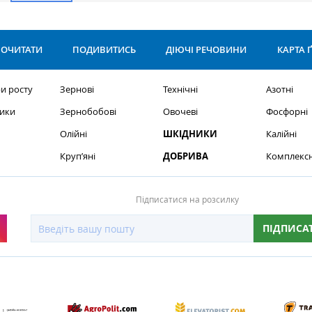
ОЧИТАТИ
ПОДИВИТИСЬ
ДІЮЧІ РЕЧОВИНИ
КАРТА 
и росту
Зернові
Технічні
Азотні
ики
Зернобобові
Овочеві
Фосфорні
Олійні
ШКІДНИКИ
Калійні
Круп’яні
ДОБРИВА
Комплексн
Підписатися на розсилку
ПІДПИСА