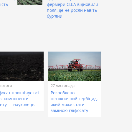
ість
фермери США відновили
поля, де не росли навіть
бур'яни
лютого
27 листопада
фосат пригнічує всі
Розроблено
ві компоненти
нетоксичний гербіцид,
унту — науковець
який може стати
заміною гліфосату