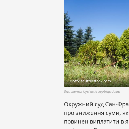
Фото: shutterstock.com
Знищення бур'янів гербіцидами
Окружний суд Сан-Фра
про зниження суми, як
повинен виплатити в я