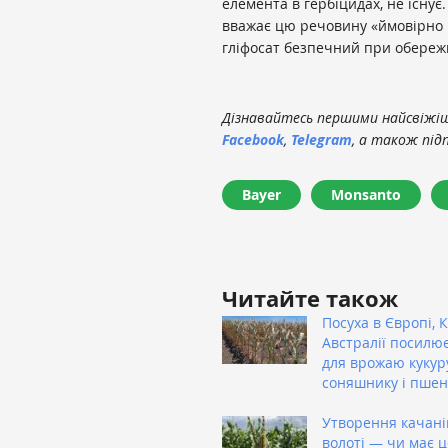
елемента в гербіцидах, не існує
вважає цю речовину «ймовірно к
гліфосат безпечний при обереж
Дізнавайтесь першими найсвіжіші
Facebook
,
Telegram
, а також під
Bayer
Monsanto
Читайте також
Посуха в Європі, К
Австралії посилю
для врожаю кукур
соняшнику і пшен
Утворення качані
волоті — чи має 