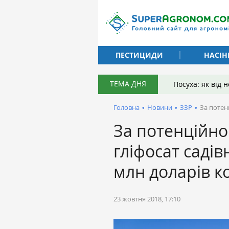
ПЕСТИЦИДИ
НАСІН
ТЕМА ДНЯ
Посуха: як від
Головна
•
Новини
•
ЗЗР
•
За потен
За потенційн
гліфосат саді
млн доларів к
23 жовтня 2018, 17:10