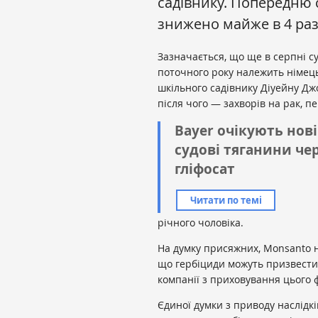
садівнику. Попередню с
знижено майже в 4 раз
Зазначається, що ще в серпні с
поточного року належить німец
шкільного садівнику Діуейну Дж
після чого — захворів на рак, п
Bayer очікують нові
судові тяганини че
гліфосат
Читати по темі
річного чоловіка.
На думку присяжних, Monsanto н
що гербіциди можуть призвести 
компанії з приховування цього 
Єдиної думки з приводу наслідк