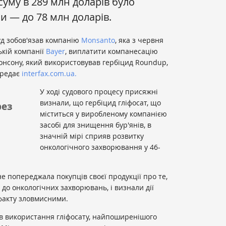
уму в 289 млн доларів було
и — до 78 млн доларів.
уд зобов'язав компанію
Monsanto
, яка з червня
ькій компанії
Bayer
, виплатити компанесацію
онсону, який використовував гербіцид Roundup,
ередає
interfax.com.ua.
У ході судового процесу присяжні
визнали, що гербіцид гліфосат, що
рез
міститься у виробленому компанією
засобі для знищення бур'янів, в
значній мірі сприяв розвитку
онкологічного захворювання у 46-
е попереджала покупців своєї продукції про те,
до онкологічних захворювань, і визнали дії
факту зловмисними.
ів використання гліфосату, найпоширенішого