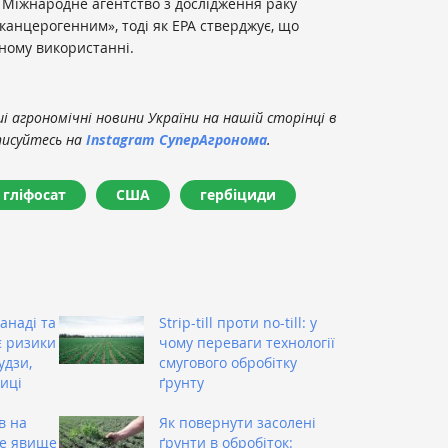
. Міжнародне агентство з дослідження раку
анцерогенним», тоді як EPA стверджує, що
ному використанні.
 агрономічні новини України на нашій сторінці в
писуйтесь на
Instagram СуперАгронома
.
гліфосат
США
гербіциди
анаді та
Strip-till проти no-till: у
є ризики
чому переваги технології
удзи,
смугового обробітку
иці
ґрунту
в на
Як повернути засолені
це явище
ґрунти в обробіток: