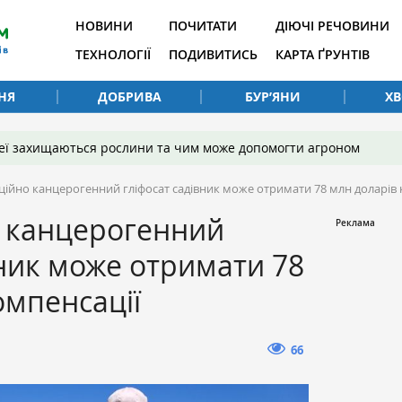
НОВИНИ
ПОЧИТАТИ
ДІЮЧІ РЕЧОВИНИ
ТЕХНОЛОГІЇ
ПОДИВИТИСЬ
КАРТА ҐРУНТІВ
НЯ
ДОБРИВА
БУР’ЯНИ
Х
 неї захищаються рослини та чим може допомогти агроном
ційно канцерогенний гліфосат садівник може отримати 78 млн доларів 
о канцерогенний
вник може отримати 78
омпенсації
66