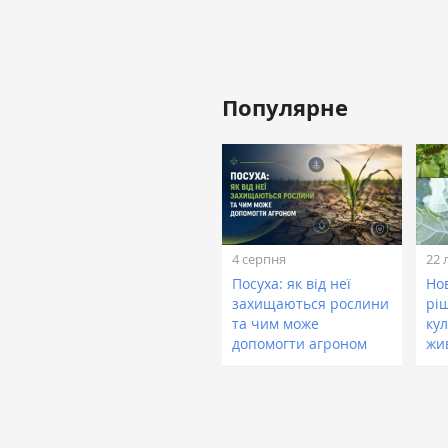
Популярне
4 серпня
22 
Посуха: як від неї
Нов
захищаються рослини
рі
та чим може
кул
допомогти агроном
жи