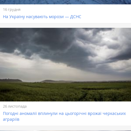
16 грудня
На Україну насувають морози — ДСНС
26 листопада
Погодні аномалії вплинули на цьогорічні врожаї черкаських
аграріїв