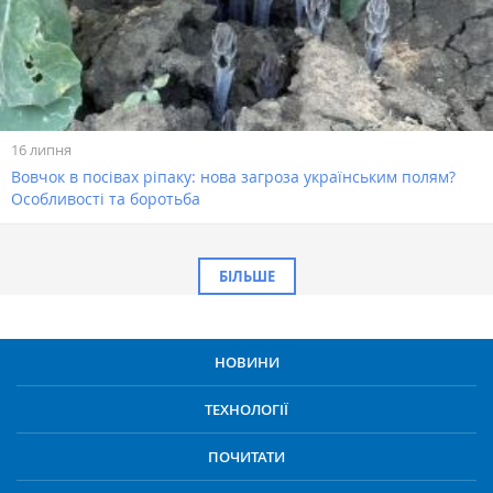
16 липня
Вовчок в посівах ріпаку: нова загроза українським полям?
Особливості та боротьба
БІЛЬШЕ
НОВИНИ
ТЕХНОЛОГІЇ
ПОЧИТАТИ