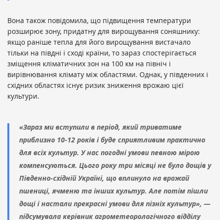
Вона також повідомила, що підвищення температури
розширює зону, придатну для вирощування соняшнику:
якщо раніше тепла для його вирощування вистачало
тільки на півдні і сході країни, то зараз спостерігається
зміщення кліматичних зон на 100 км на північ і
вирівнювання клімату між областями. Однак, у південних і
східних областях існує ризик зниження врожаю цієї
культури.
«Зараз ми вступили в період, який триватиме
приблизно 10-12 років і буде сприятливим практично
для всіх культур. У нас погодні умови певною мірою
компенсуються. Цього року три місяці не було дощів у
Південно-східній Україні, що вплинуло на врожай
пшениці, ячменю та інших культур. Але потім пішли
дощі і настали прекрасні умови для пізніх культур», —
підсумувала керівник агрометеорологічного відділу