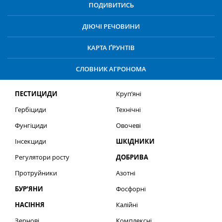
ПОДИВИТИСЬ
ДІЮЧІ РЕЧОВИНИ
КАРТА ҐРУНТІВ
СЛОВНИК АГРОНОМА
ПЕСТИЦИДИ
Круп’яні
Гербіциди
Технічні
Фунгіциди
Овочеві
Інсекциди
ШКІДНИКИ
Регулятори росту
ДОБРИВА
Протруйники
Азотні
БУР’ЯНИ
Фосфорні
НАСІННЯ
Калійні
Зернові
Комплексні