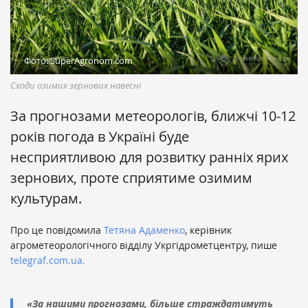
Фото: SuperAgronom.com
Сходи озимих зернових навесні
За прогнозами метеорологів, ближчі 10-12
років погода в Україні буде
несприятливою для розвитку ранніх ярих
зернових, проте сприятиме озимим
культурам.
Про це повідомила
Тетяна Адаменко
, керівник
агрометеорологічного відділу Укргідрометцентру, пише
telegraf.com.ua.
«За нашими прогнозами, більше страждатимуть