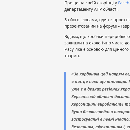
Про це на своїй сторінці у
Faceb
департаменту АПР області.
За його словами, один з проект
презентований на форумі «Таврі
Відомо, що хробаки переробляют
залишки на екологічно чисте до
масу, яка є основою для цінного
тварин.
«За кордоном цей напрям а
в нас це поки що інновація
уже є в деяких регіонах Укр
Херсонській області досить
Херсонщини виробляють тис
бути безпосередньо викорис
застосуванні є певні нюанси.
безпечним, ефективним і, г