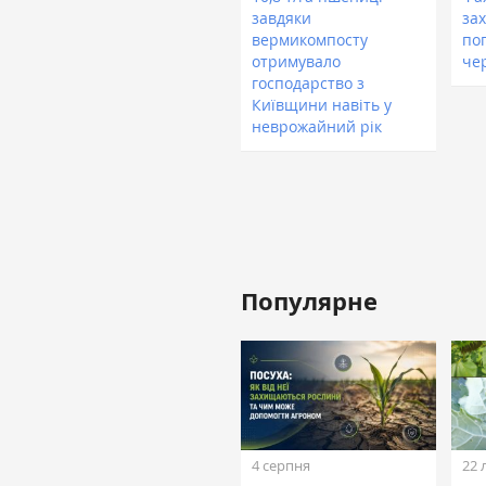
завдяки
за
вермикомпосту
по
отримувало
чер
господарство з
Київщини навіть у
неврожайний рік
Популярне
4 серпня
22 