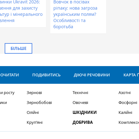
инки Ukravit 2026:
Вовчок в посівах
шення для захисту
ріпаку: нова загроза
ьтур і мінерального
українським полям?
влення
Особливості та
боротьба
БІЛЬШЕ
ОЧИТАТИ
ПОДИВИТИСЬ
ДІЮЧІ РЕЧОВИНИ
КАРТА 
и росту
Зернові
Технічні
Азотні
ики
Зернобобові
Овочеві
Фосфорні
Олійні
ШКІДНИКИ
Калійні
Круп’яні
ДОБРИВА
Комплексн