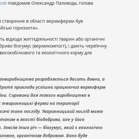
ook
повідомив Олександр Паливода, голова
ів створення в області вермиферми був
йські горизонти».
ь відходи життєдіяльності тварин або органічні
бриво біогумус (вермикомпост), і дають черв’ячну
 високобілкового та екологічного корму для
гровиробництва розробляється досить давно, а
. Проте приклади успішно працюючих вермиферм
аїни. Сировини для такого виробництва в
: тваринницькі ферми на території
ячі тонн посліду. Тваринницький послід може
таним в якості біодобрива, але у його
 Зовсім інша річ — біогумус, який є екологічно
оловне, органічним добривом. Воно буде