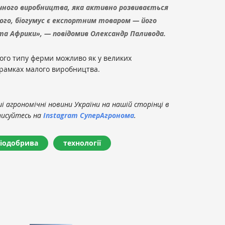
ічного виробництва, яка активно розвивається
того, біогумус є експортним товаром — його
 та Африки», — повідомив Олександр Паливода.
ого типу ферми можливо як у великих
 рамках малого виробництва.
 агрономічні новини України на нашій сторінці в
писуйтесь на
Instagram СуперАгронома
.
іодобрива
технології