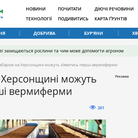
НОВИНИ
ПОЧИТАТИ
ДІЮЧІ РЕЧОВИНИ
ТЕХНОЛОГІЇ
ПОДИВИТИСЬ
КАРТА ҐРУНТІВ
НЯ
ДОБРИВА
БУР’ЯНИ
Х
 неї захищаються рослини та чим може допомогти агроном
абаром на Херсонщині можуть з’явитись перші вермиферми
 Херсонщині можуть
рші вермиферми
261