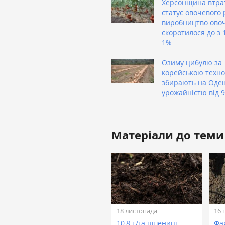
Херсонщина втра
статус овочевого 
виробництво овоч
скоротилося до з 
1%
Озиму цибулю за
корейською техно
збирають на Оде
урожайністю від 9
Матеріали до теми
18 листопада
16 
10,8 т/га пшениці
Фа