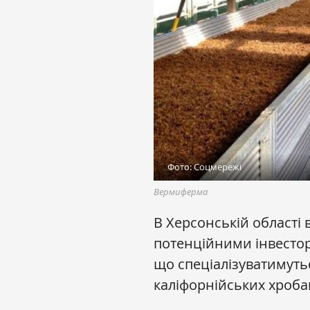
Фото: Соцмережі
Вермиферма
В Херсонській області 
потенційними інвестор
що спеціалізуватимуть
каліфорнійських хроба