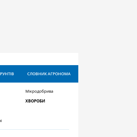
ҐРУНТІВ
СЛОВНИК АГРОНОМА
Мікродобрива
ХВОРОБИ
і