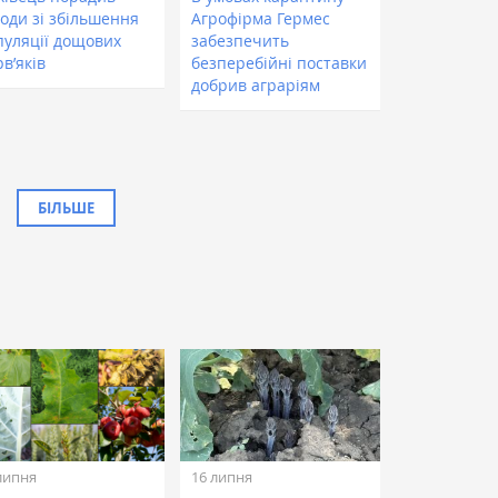
ходи зі збільшення
Агрофірма Гермес
пуляції дощових
забезпечить
в’яків
безперебійні поставки
добрив аграріям
БІЛЬШЕ
липня
16 липня