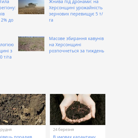
тила
Жнива під дронами: на
регіону:
Херсонщині урожайність
ів
зернових перевищує 5 т/
12% до
га
Масове збирання кавунів
логією
на Херсонщині
щині з
розпочнеться за тиждень
0 т/га
грудня
24 березня
хівець порадив
В умовах карантину