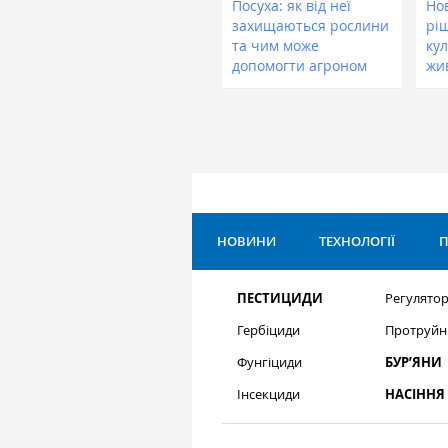
Посуха: як від неї
Нов
захищаються рослини
рі
та чим може
кул
допомогти агроном
жи
НОВИНИ
ТЕХНОЛОГІЇ
П
ПЕСТИЦИДИ
Регулятор
Гербіциди
Протруйн
Фунгіциди
БУР’ЯНИ
Інсекциди
НАСІННЯ