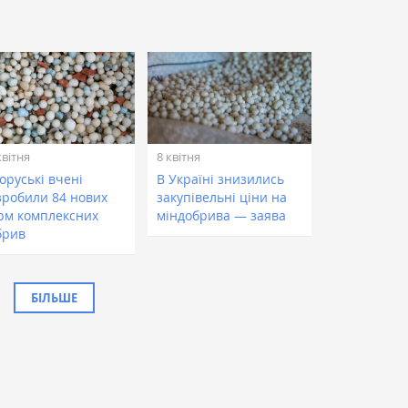
квітня
8 квітня
оруські вчені
В Україні знизились
зробили 84 нових
закупівельні ціни на
рм комплексних
міндобрива — заява
брив
БІЛЬШЕ