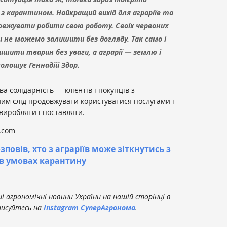
з карантином. Найкращий вихід для аграріїв та
овжувати робити свою роботу. Своїх червоних
и не можемо залишити без догляду. Так само і
ити тварин без уваги, а аграрії — землю і
голошує Геннадій Здор.
 солідарність — клієнтів і покупців з
им слід продовжувати користуватися послугами і
виробляти і поставляти.
.com
зповів, хто з аграріїв може зіткнутись з
 в умовах карантину
 агрономічні новини України на нашій сторінці в
писуйтесь на
Instagram СуперАгронома
.