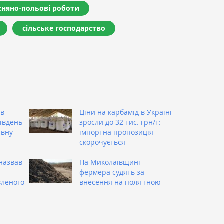
сняно-польові роботи
сільське господарство
ив
Ціни на карбамід в Україні
Південь
зросли до 32 тис. грн/т:
івну
імпортна пропозиція
скорочується
назвав
На Миколаївщині
фермера судять за
вленого
внесення на поля гною