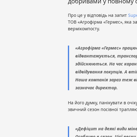
добривами у повному о
Про це у відповідь на запит
Sup
ТОВ «Агрофірма «Гермес», яка 
вермікомпосту.
«Агрофірма «Гермес» працює 
відвантажується, транспо
здійснюються. На час кара
відвідування покупців. А вт
Наша компанія зараз теж ві
зазначає директор.
На його думку, панікувати в очі
звичний сезон посівної трапляю
«Дефіцит на деякі види мін
Особливо в сезон. Цієї весн