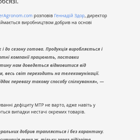
бсязі.
erAgronom.com
розповів
Геннадій Здор
, директор
займається виробництвом добрив на основі
і до сезону готова. Продукція виробляється і
ртні компанії працюють, поставки
нтину нам доведеться відмовитися від
ім, весь світ переходить на телекомунікації.
ддає перевагу такому способу спілкування», —
куванні дефіциту МТР не варто, адже навіть у
ться випадки нестачі окремих товарів.
еральних добрив трапляється і без карантину.
и ситуація така ж, тільки зараз підігріта