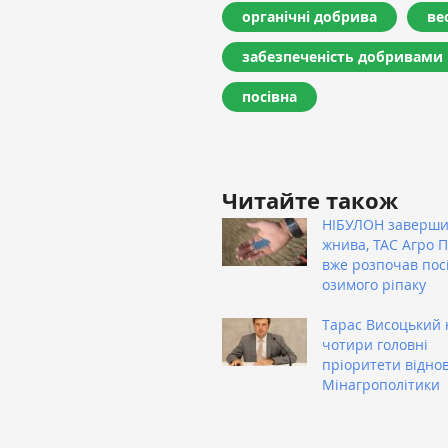
органічні добрива
ве
забезпеченість добривами
посівна
Читайте також
НІБУЛОН заверш
жнива, ТАС Агро 
вже розпочав пос
озимого ріпаку
Тарас Висоцький 
чотири головні
пріоритети відно
Мінагрополітики