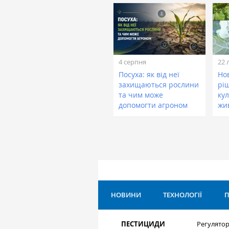
4 серпня
22 
Посуха: як від неї
Нов
захищаються рослини
рі
та чим може
кул
допомогти агроном
жи
НОВИНИ
ТЕХНОЛОГІЇ
П
ПЕСТИЦИДИ
Регулятор