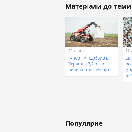
Матеріали до теми
23 квітня
11 
Імпорт міндобрив в
Біл
Україні в 3,2 рази
ро
перевищив експорт
фо
до
Популярне