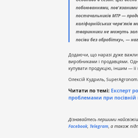
побоюваннями, пов'язаними 
постачальників МТР — прод
каліфорнійських черв'яків м
тваринники не можуть залиш
посіви без обробітку», — на
Додаючи, що наразі дуже важлива
виробниками і продавцями. Одн
купувати продукцію, іншим — її 
Олексій Кудриль, SuperAgronom
Читати по темі:
Експерт ро
проблемами при посівній
Дізнавайтесь першими найсвіжіші
Facebook
,
Telegram
, а також під