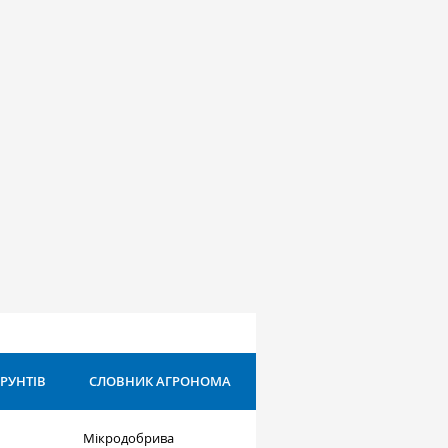
ҐРУНТІВ
СЛОВНИК АГРОНОМА
Мікродобрива