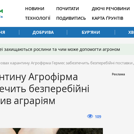
НОВИНИ
ПОЧИТАТИ
ДІЮЧІ РЕЧОВИНИ
ТЕХНОЛОГІЇ
ПОДИВИТИСЬ
КАРТА ҐРУНТІВ
НЯ
ДОБРИВА
БУР’ЯНИ
Х
 неї захищаються рослини та чим може допомогти агроном
мовах карантину Агрофірма Гермес забезпечить безперебійні поставки
антину Агрофірма
ечить безперебійні
ив аграріям
109