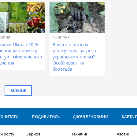
липня
16 липня
инки Ukravit 2026:
Вовчок в посівах
шення для захисту
ріпаку: нова загроза
ьтур і мінерального
українським полям?
влення
Особливості та
боротьба
БІЛЬШЕ
ОЧИТАТИ
ПОДИВИТИСЬ
ДІЮЧІ РЕЧОВИНИ
КАРТА 
и росту
Зернові
Технічні
Азотні