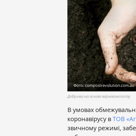
Фото: compostrevolution.com.au
Добрива на основі вермікомпосту
В умовах обмежувальн
коронавірусу в
ТОВ «Аг
звичному режимі, заб