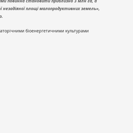
ми повинна становити приблизно 3 млн га, а
ої незадіяної площі малопродуктивних земель»,
о.
агаторічними біоенергетичними культурами
.