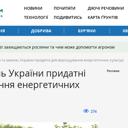
НОВИНИ
ПОЧИТАТИ
ДІЮЧІ РЕЧОВИНИ
ТЕХНОЛОГІЇ
ПОДИВИТИСЬ
КАРТА ҐРУНТІВ
НЯ
ДОБРИВА
БУР’ЯНИ
Х
 неї захищаються рослини та чим може допомогти агроном
н га земель України придатні для вирощування енергетичних культур
ль України придатні
ння енергетичних
274