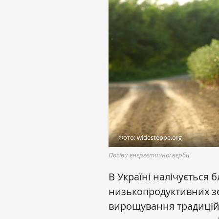
Фото: widesteppe.org
Посіви енергетичної верби
В Україні налічується 
низькопродуктивних зе
вирощування традицій