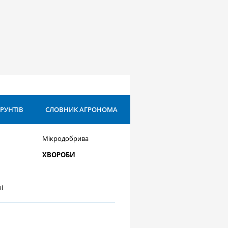
ҐРУНТІВ
СЛОВНИК АГРОНОМА
Мікродобрива
ХВОРОБИ
і