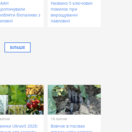
НААН
Названо 5 ключових
пропонували
помилок при
робляти біопаливо з
вирощуванні
вловнії
павловнії
БІЛЬШЕ
липня
16 липня
инки Ukravit 2026:
Вовчок в посівах
шення для захисту
ріпаку: нова загроза