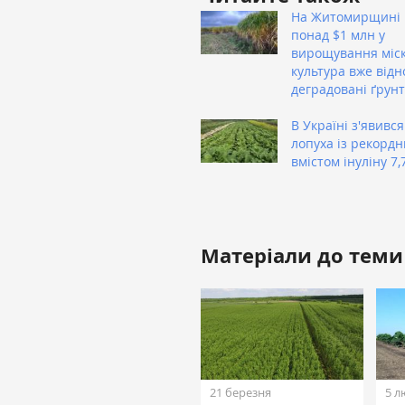
На Житомирщині 
понад $1 млн у
вирощування міск
культура вже від
деградовані ґрун
В Україні з'явився
лопуха із рекорд
вмістом інуліну 7
Матеріали до теми
21 березня
5 л