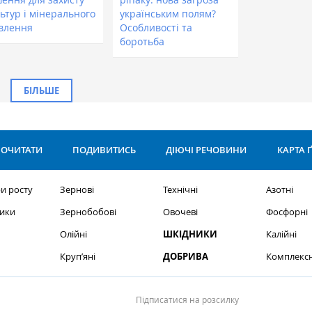
ьтур і мінерального
українським полям?
влення
Особливості та
боротьба
БІЛЬШЕ
ОЧИТАТИ
ПОДИВИТИСЬ
ДІЮЧІ РЕЧОВИНИ
КАРТА 
и росту
Зернові
Технічні
Азотні
ики
Зернобобові
Овочеві
Фосфорні
Олійні
ШКІДНИКИ
Калійні
Круп’яні
ДОБРИВА
Комплексн
Підписатися на розсилку