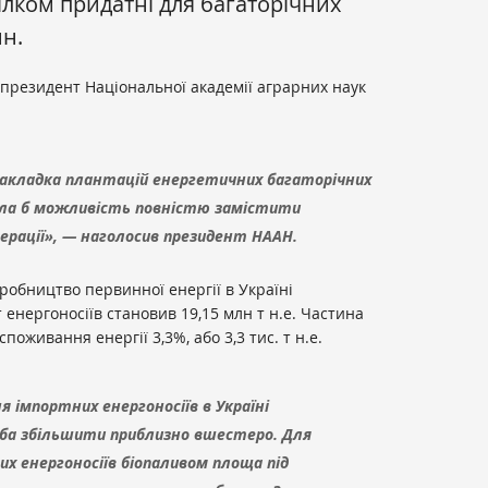
цілком придатні для багаторічних
н.
, президент Національної академії аграрних наук
закладка плантацій енергетичних багаторічних
дала б можливість повністю замістити
ерації», — наголосив президент НААН.
робництво первинної енергії в Україні
т енергоносіїв становив 19,15 млн т н.е. Частина
споживання енергії 3,3%, або 3,3 тис. т н.е.
я імпортних енергоносіїв в Україні
ба збільшити приблизно вшестеро. Для
х енергоносіїв біопаливом площа під