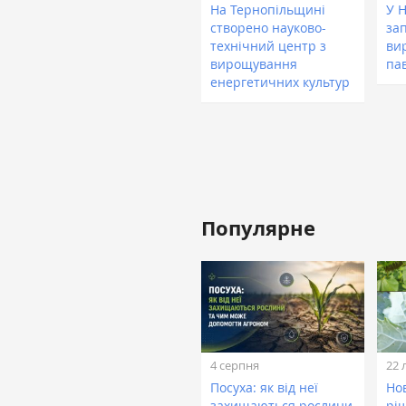
На Тернопільщині
У 
створено науково-
за
технічний центр з
ви
вирощування
па
енергетичних культур
Популярне
4 серпня
22 
Посуха: як від неї
Нов
захищаються рослини
рі