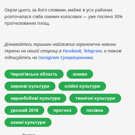
Окрім цього, за його словами, майже в усіх районах
розпочалася сівба озимих колосових — уже посіяно 30%
прогнозованих площ.
Дізнавайтесь першими найсвіжіші агрономічні новини
України на нашій сторінці в
Facebook
,
Telegram
, а також
підписуйтесь на
Instagram СуперАгронома
.
Чернігівська область
жнива
зернові культури
олійні культури
зернобобові культури
технічні культури
урожай 2018
прогноз
посівна
озимі культури