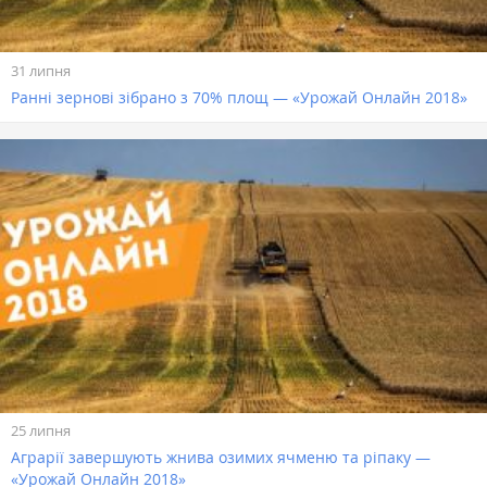
31 липня
Ранні зернові зібрано з 70% площ — «Урожай Онлайн 2018»
25 липня
Аграрії завершують жнива озимих ячменю та ріпаку —
«Урожай Онлайн 2018»