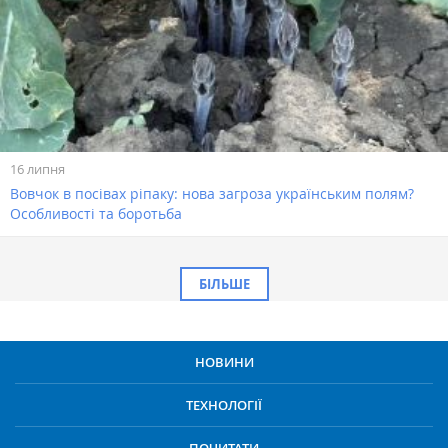
16 липня
Вовчок в посівах ріпаку: нова загроза українським полям?
Особливості та боротьба
БІЛЬШЕ
НОВИНИ
ТЕХНОЛОГІЇ