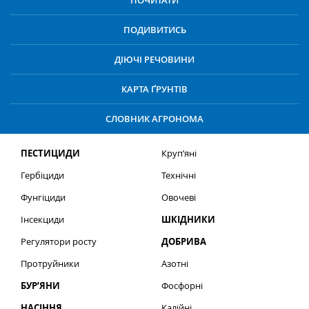
ПОЧИТАТИ
ПОДИВИТИСЬ
ДІЮЧІ РЕЧОВИНИ
КАРТА ҐРУНТІВ
СЛОВНИК АГРОНОМА
ПЕСТИЦИДИ
Круп’яні
Гербіциди
Технічні
Фунгіциди
Овочеві
Інсекциди
ШКІДНИКИ
Регулятори росту
ДОБРИВА
Протруйники
Азотні
БУР’ЯНИ
Фосфорні
НАСІННЯ
Калійні