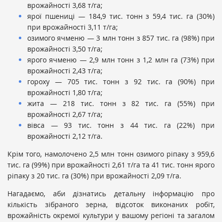
врожайності 3,68 т/га;
ярої пшениці — 184,9 тис. тонн з 59,4 тис. га (30%)
при врожайності 3,11 т/га;
озимого ячменю — 3 млн тонн з 857 тис. га (98%) при
врожайності 3,50 т/га;
ярого ячменю — 2,9 млн тонн з 1,2 млн га (73%) при
врожайності 2,43 т/га;
гороху — 705 тис. тонн з 92 тис. га (90%) при
врожайності 1,80 т/га;
жита — 218 тис. тонн з 82 тис. га (55%) при
врожайності 2,67 т/га;
вівса — 93 тис. тонн з 44 тис. га (22%) при
врожайності 2,12 т/га.
Крім того, намолочено 2,5 млн тонн озимого ріпаку з 959,6
тис. га (99%) при врожайності 2,61 т/га та 41 тис. тонн ярого
ріпаку з 20 тис. га (30%) при врожайності 2,09 т/га.
Нагадаємо, аби дізнатись детальну інформацію про
кількість зібраного зерна, відсоток виконаних робіт,
врожайність окремої культури у вашому регіоні та загалом