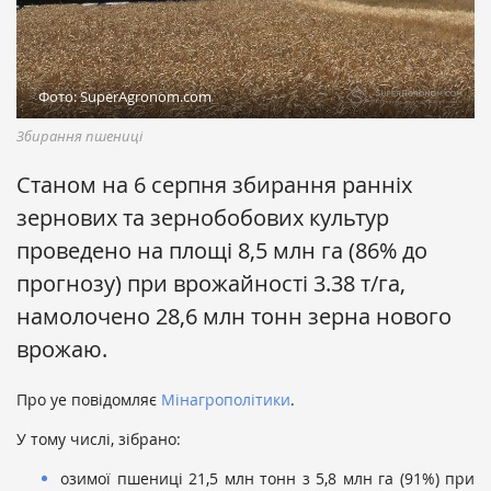
Фото: SuperAgronom.com
Збирання пшениці
Станом на 6 серпня збирання ранніх
зернових та зернобобових культур
проведено на площі 8,5 млн га (86% до
прогнозу) при врожайності 3.38 т/га,
намолочено 28,6 млн тонн зерна нового
врожаю.
Про уе повідомляє
Мінагрополітики
.
У тому числі, зібрано:
озимої пшениці 21,5 млн тонн з 5,8 млн га (91%) при