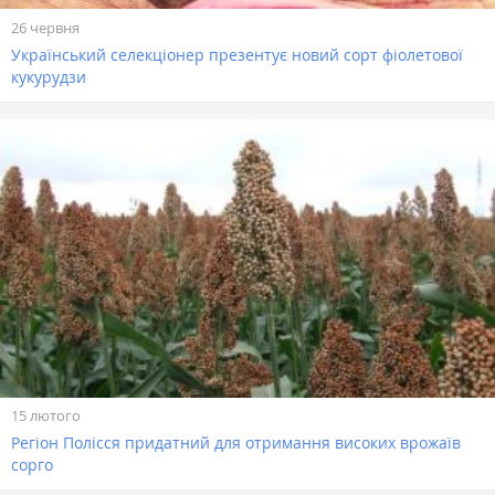
26 червня
Український селекціонер презентує новий сорт фіолетової
кукурудзи
15 лютого
Регіон Полісся придатний для отримання високих врожаїв
сорго