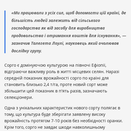
«Ми працювали з усіх сил, щоб допомогти цій країні, де
більшість людей залежить від сільського
господарства як від засобу для виробництва
продовольства і отримання коштів для існування», —
зазначив Талегета Лоулі, науковець який очолював
дослідну групу.
Сорго є домінуючою культурою на півночі Ефіопії,
відіграючи важливу роль в житті місцевих селян. Наразі
середній показник врожайності сорго по країні для
становить близько 2,4 т/га, проте новий сорт може
збільшити цей показник в п'ять разів, зазначають
селекціонери.
Одна з унікальних характеристик нового сорту полягає в
тому, що культура буде зберігати заявлену високу
врожайність протягом 7-10 років без необхідності оранки.
Крім того, сорго не завдає шкоди навколишньому