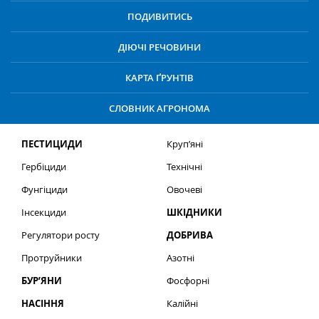
ПОДИВИТИСЬ
ДІЮЧІ РЕЧОВИНИ
КАРТА ҐРУНТІВ
СЛОВНИК АГРОНОМА
ПЕСТИЦИДИ
Круп’яні
Гербіциди
Технічні
Фунгіциди
Овочеві
Інсекциди
ШКІДНИКИ
Регулятори росту
ДОБРИВА
Протруйники
Азотні
БУР’ЯНИ
Фосфорні
НАСІННЯ
Калійні