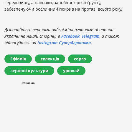
середовищу, а навпаки, запобігає ерозії ґрунту,
забезпечуючи рослинний покрив на протязі всього року.
Дізнавайтесь першими найсвіжіші агрономічні новини
України на нашій сторінці в
Facebook
,
Telegram
, а також
підписуйтесь на
Instagram СуперАгронома
.
Ефіопія
селекція
сорго
зернові культури
урожай