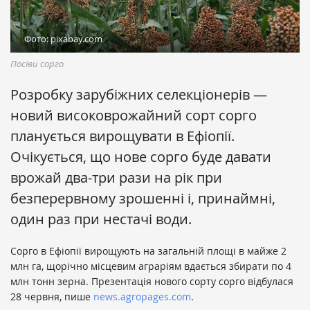
Фото: pixabay.com
Посіви сорго
Розробку зарубіжних селекціонерів —
новий високоврожайний сорт сорго
планується вирощувати в Ефіопії.
Очікується, що нове сорго буде давати
врожай два-три рази на рік при
безперервному зрошенні і, принаймні,
один раз при нестачі води.
Сорго в Ефіопії вирощують на загальній площі в майже 2
млн га, щорічно місцевим аграріям вдається збирати по 4
млн тонн зерна. Презентація нового сорту сорго відбулася
28 червня, пише
news.agropages.com
.