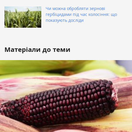
Чи можна обробляти зернові
гербіцидами під час колосіння: що
показують досліди
Матеріали до теми