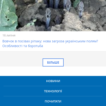
16 липня
Вовчок в посівах ріпаку: нова загроза українським полям?
Особливості та боротьба
БІЛЬШЕ
НОВИНИ
ТЕХНОЛОГІЇ
ПОЧИТАТИ