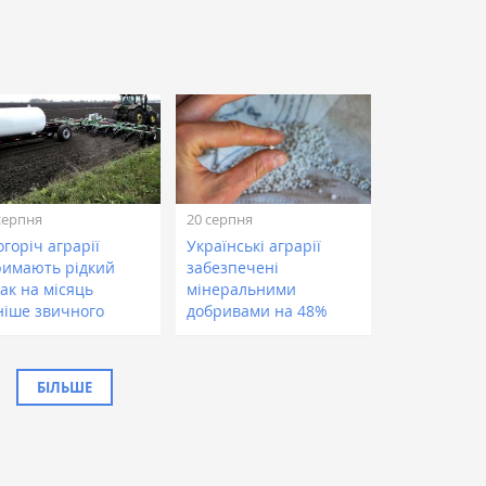
серпня
20 серпня
горіч аграрії
Українські аграрії
римають рідкий
забезпечені
ак на місяць
мінеральними
ніше звичного
добривами на 48%
БІЛЬШЕ