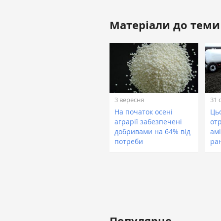
Матеріали до теми
3 вересня
31 
На початок осені
Цьо
аграрії забезпечені
от
добривами на 64% від
амі
потреби
ра
Популярне