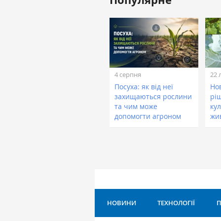
4 серпня
22 
Посуха: як від неї
Нов
захищаються рослини
рі
та чим може
кул
допомогти агроном
жи
НОВИНИ
ТЕХНОЛОГІЇ
П