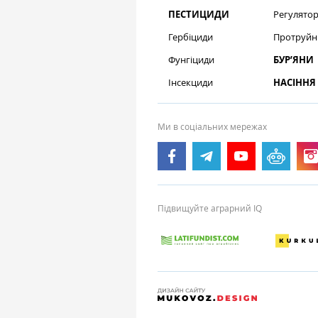
ПЕСТИЦИДИ
Регулятор
Гербіциди
Протруйн
Фунгіциди
БУР’ЯНИ
Інсекциди
НАСІННЯ
Ми в соціальних мережах
Підвищуйте аграрний IQ