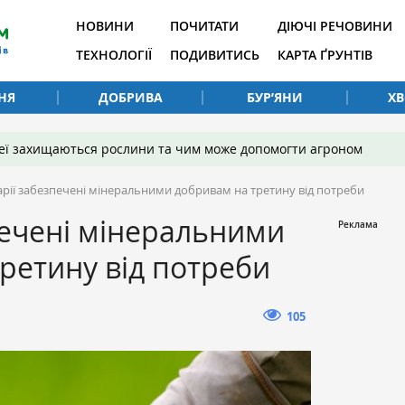
НОВИНИ
ПОЧИТАТИ
ДІЮЧІ РЕЧОВИНИ
ТЕХНОЛОГІЇ
ПОДИВИТИСЬ
КАРТА ҐРУНТІВ
НЯ
ДОБРИВА
БУР’ЯНИ
Х
 неї захищаються рослини та чим може допомогти агроном
арії забезпечені мінеральними добривам на третину від потреби
печені мінеральними
ретину від потреби
105