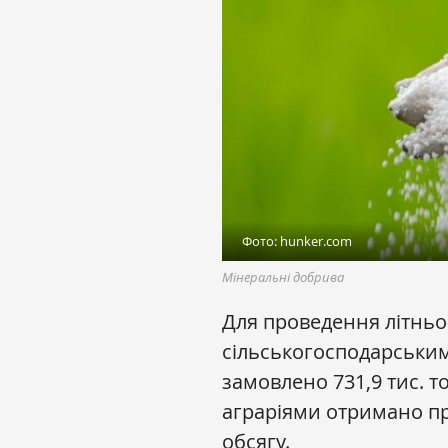
Фото: hunker.com
Мінеральні добрива
Для проведення літньо-
сільськогосподарськи
замовлено 731,9 тис. 
аграріями отримано пр
обсягу.