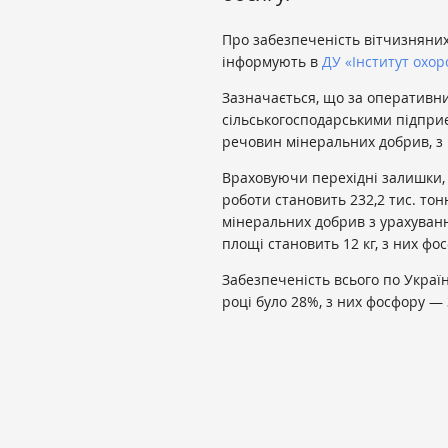
Про забезпеченість вітчизняни
інформують в
ДУ «Інститут охор
Зазначається, що за оперативни
сільськогосподарськими підпри
речовин мінеральних добрив, з 
Враховуючи перехідні залишки, в
роботи становить 232,2 тис. тонн
мінеральних добрив з урахуванн
площі становить 12 кг, з них фос
Забезпеченість всього по Украї
році було 28%, з них фосфору — 