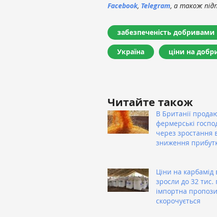
Facebook
,
Telegram
, а також під
забезпеченість добривами
Україна
ціни на добр
Читайте також
В Британії прода
фермерські госпо
через зростання в
зниження прибутк
Ціни на карбамід 
зросли до 32 тис. 
імпортна пропози
скорочується