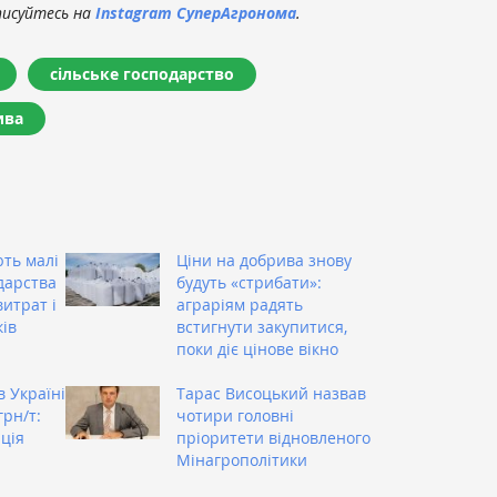
писуйтесь на
Instagram СуперАгронома
.
сільське господарство
ива
ють малі
Ціни на добрива знову
дарства
будуть «стрибати»:
итрат і
аграріям радять
ів
встигнути закупитися,
поки діє цінове вікно
в Україні
Тарас Висоцький назвав
грн/т:
чотири головні
ція
пріоритети відновленого
Мінагрополітики