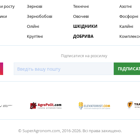
и росту
Зернові
Технічні
Азотні
ики
Зернобобові
Овочеві
Фосфорні
Олійні
ШКІДНИКИ
Калійні
Круп’яні
ДОБРИВА
Комплексн
Підписатися на розсилку
ПІДПИСА
© SuperAgronom.com, 2016-2026. Всі права захищено.