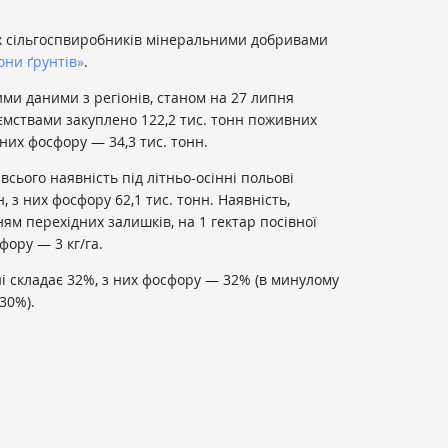
х сільгоспвиробників мінеральними добривами
они ґрунтів»
.
ми даними з регіонів, станом на 27 липня
ємствами закуплено 122,2 тис. тонн поживних
них фосфору — 34,3 тис. тонн.
сього наявність під літньо-осінні польові
, з них фосфору 62,1 тис. тонн. Наявність,
ям перехідних залишків, на 1 гектар посівної
фору — 3 кг/га.
ні складає 32%, з них фосфору — 32% (в минулому
30%).