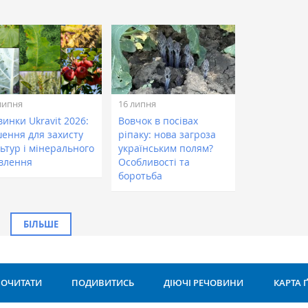
липня
16 липня
инки Ukravit 2026:
Вовчок в посівах
шення для захисту
ріпаку: нова загроза
ьтур і мінерального
українським полям?
влення
Особливості та
боротьба
БІЛЬШЕ
ОЧИТАТИ
ПОДИВИТИСЬ
ДІЮЧІ РЕЧОВИНИ
КАРТА 