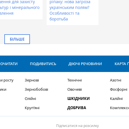
шення для захисту
ріпаку: нова загроза
ьтур і мінерального
українським полям?
влення
Особливості та
боротьба
БІЛЬШЕ
ОЧИТАТИ
ПОДИВИТИСЬ
ДІЮЧІ РЕЧОВИНИ
КАРТА 
и росту
Зернові
Технічні
Азотні
ики
Зернобобові
Овочеві
Фосфорні
Олійні
ШКІДНИКИ
Калійні
Круп’яні
ДОБРИВА
Комплексн
Підписатися на розсилку