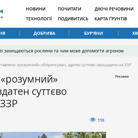
НОВИНИ
ПОЧИТАТИ
ДІЮЧІ РЕЧОВИНИ
ТЕХНОЛОГІЇ
ПОДИВИТИСЬ
КАРТА ҐРУНТІВ
НЯ
ДОБРИВА
БУР’ЯНИ
Х
 неї захищаються рослини та чим може допомогти агроном
тавлено «розумний» обприскувач, здатен суттєво заощадити на ЗЗР
 «розумний»
здатен суттєво
 ЗЗР
110