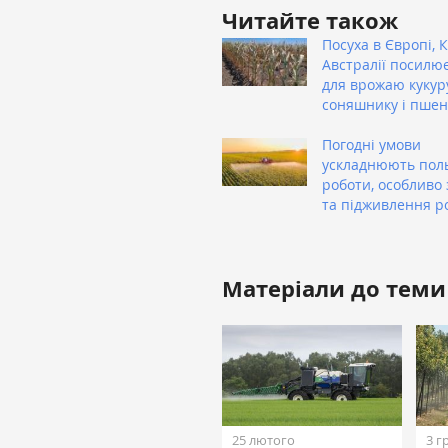
Читайте також
Посуха в Європі, К
Австралії посилю
для врожаю кукур
соняшнику і пшен
Погодні умови
ускладнюють пол
роботи, особливо 
та підживлення р
Матеріали до теми
25 лютого
3 г