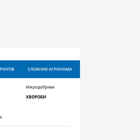
ҐРУНТІВ
СЛОВНИК АГРОНОМА
Мікродобрива
ХВОРОБИ
і