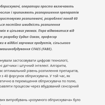
обприскувачі, оператори просто включають
 рослин і припиняють розпорошення препаратів
користовуємо розпилювачі, розроблені понад 60
ься постійна швидкість розпилення
мін в цільових умовах. Пора відмовитися від
є розробку Ердал Озкан, професор
и в відділі харчових продуктів, сільського
 машинобудування CFAES (FABE).
нували застосовувати цифрові технології,
 датчики і штучний інтелект. Алгоритм,
є оптимальний рівень розпилення препаратів,
з 40 форсунок обприскувача. У той час, як
атично в переміщення обприскувача по полю,
правляти процесом через вбудований сенсорний
ових випробувань «розумного обприскувача» було
: