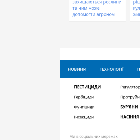
захищаються рослини
рі
та чим може
кул
допомогти агроном
жи
НОВИНИ
ТЕХНОЛОГІЇ
П
ПЕСТИЦИДИ
Регулятор
Гербіциди
Протруйн
Фунгіциди
БУР’ЯНИ
Інсекциди
НАСІННЯ
Ми в соціальних мережах