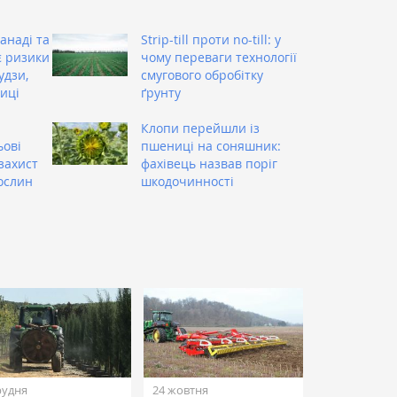
анаді та
Strip-till проти no-till: у
є ризики
чому переваги технології
удзи,
смугового обробітку
иці
ґрунту
Клопи перейшли із
ьові
пшениці на соняшник:
захист
фахівець назвав поріг
ослин
шкодочинності
рудня
24 жовтня