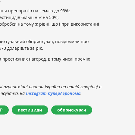
ня препаратів на землю до 93%;
стицидів більш ніж на 50%;
бробки на тому ж рівні, що і при використанні
електуальний обприскувач, повідомили про
70 доларів/га за рік.
 престижних нагород, в тому числі премію
.
 агрономічні новини України на нашій сторінці в
писуйтесь на
Instagram СуперАгронома
.
Р
пестициди
обприскувач