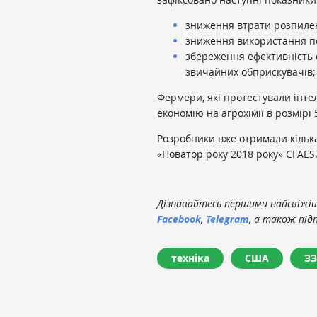
зниження втрати розпилен
зниження використання пе
збереження ефективність о
звичайних обприскувачів;
Фермери, які протестували інт
економію на агрохімії в розмірі 5
Розробники вже отримали кілька
«Новатор року 2018 року» CFAES
Дізнавайтесь першими найсвіжіші
Facebook
,
Telegram
, а також під
техніка
США
ЗЗ