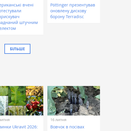
ериканські вчені
Pöttinger презентував
отестували
оновлену дискову
прискувач
борону Terradisc
ладнаний штучним
телектом
БІЛЬШЕ
липня
16 липня
инки Ukravit 2026:
Вовчок в посівах