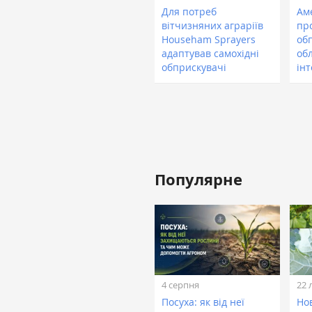
Для потреб
Ам
вітчизняних аграріїв
пр
Househam Sprayers
об
адаптував самохідні
об
обприскувачі
ін
Популярне
4 серпня
22 
Посуха: як від неї
Нов