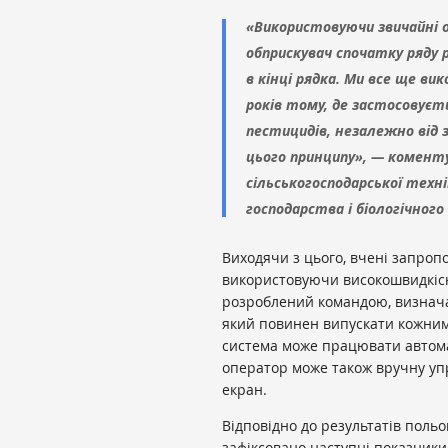
«Використовуючи звичайні 
обприскувач спочатку ряду
в кінці рядка. Ми все ще ви
років тому, де застосовуєт
пестицидів, незалежно від з
цього принципу», — коменту
сільськогосподарської технік
господарства і біологічного
Виходячи з цього, вчені запропо
використовуючи високошвидкісні
розроблений командою, визнача
який повинен випускати кожним 
система може працювати автом
оператор може також вручну у
екран.
Відповідно до результатів поль
зафіксовано наступні показники