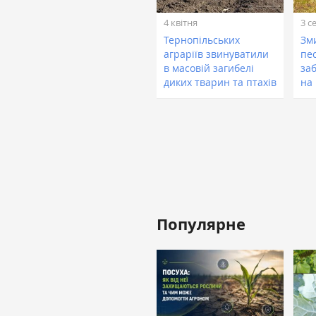
4 квітня
3 с
Тернопільських
Зми
аграріїв звинуватили
пе
в масовій загибелі
за
диких тварин та птахів
на 
Популярне