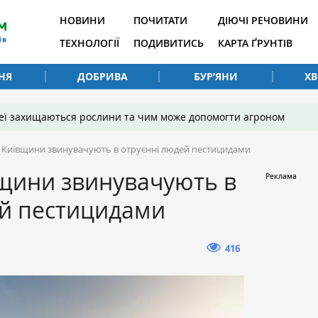
НОВИНИ
ПОЧИТАТИ
ДІЮЧІ РЕЧОВИНИ
ТЕХНОЛОГІЇ
ПОДИВИТИСЬ
КАРТА ҐРУНТІВ
НЯ
ДОБРИВА
БУР’ЯНИ
Х
 неї захищаються рослини та чим може допомогти агроном
з Київщини звинувачують в отруєнні людей пестицидами
вщини звинувачують в
ей пестицидами
416