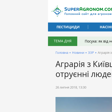
ПЕСТИЦИДИ
НАСІН
ТЕМА ДНЯ
Посуха: як від
Головна
•
Новини
•
ЗЗР
•
Аграрія 
Аграрія з Киї
отруєнні люд
26 липня 2018, 13:30