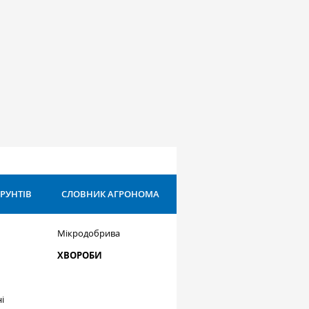
ҐРУНТІВ
СЛОВНИК АГРОНОМА
Мікродобрива
ХВОРОБИ
і