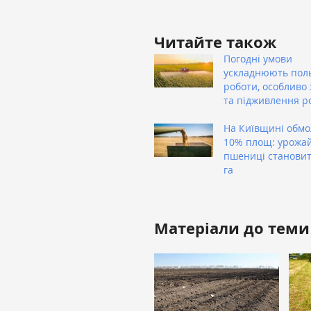
Читайте також
Погодні умови
ускладнюють пол
роботи, особливо 
та підживлення р
На Київщині обм
10% площ: урожай
пшениці становить
га
Матеріали до теми