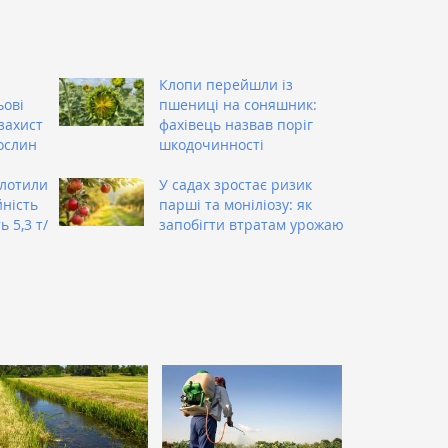
Клопи перейшли із
ьові
пшениці на соняшник:
захист
фахівець назвав поріг
ослин
шкодочинності
олотили
У садах зростає ризик
ність
парші та моніліозу: як
 5,3 т/
запобігти втратам урожаю