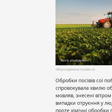
Фото: pixabay.com
Обприскування посівів сої
Обробки посівів сої по
спровокувала хвилю об
мовляв, знесені вітро
випадки отруєння у люд
проте хімічні обробки