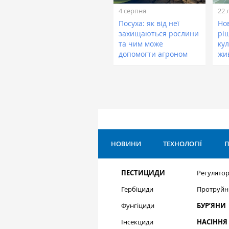
4 серпня
22 
Посуха: як від неї
Нов
захищаються рослини
рі
та чим може
кул
допомогти агроном
жи
НОВИНИ
ТЕХНОЛОГІЇ
П
ПЕСТИЦИДИ
Регулятор
Гербіциди
Протруйн
Фунгіциди
БУР’ЯНИ
Інсекциди
НАСІННЯ