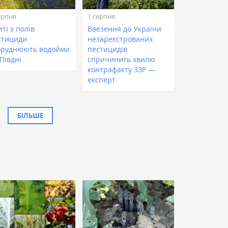
ерпня
1 серпня
ті з полів
Ввезення до України
стициди
незареєстрованих
бруднюють водойми
пестицидів
Півдні
спричинить хвилю
контрафакту ЗЗР —
експерт
БІЛЬШЕ