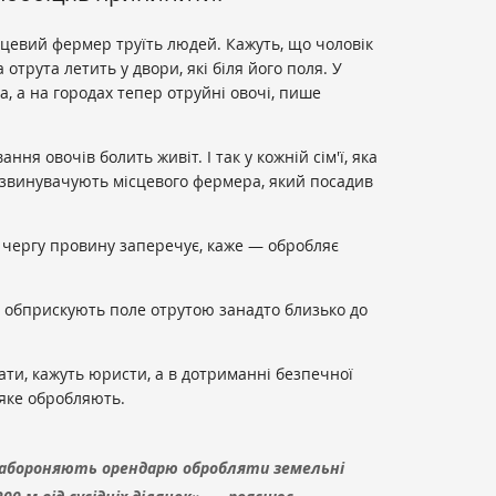
ісцевий фермер труїть людей. Кажуть, що чоловік
а отрута летить у двори, які біля його поля. У
, а на городах тепер отруйні овочі, пише
ння овочів болить живіт. І так у кожній сім'ї, яка
 звинувачують місцевого фермера, який посадив
 чергу провину заперечує, каже — обробляє
: обприскують поле отрутою занадто близько до
ікати, кажуть юристи, а в дотриманні безпечної
 яке обробляють.
забороняють орендарю обробляти земельні