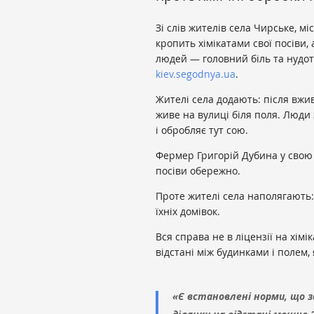
Зі слів жителів села Чирське, м
кропить хімікатами свої посіви, 
людей — головний біль та нудота
kiev.segodnya.ua
.
Жителі села додають: після вжива
живе на вулиці біля поля. Люди
і обробляє тут сою.
Фермер Григорій Дубина у свою
посіви обережно.
Проте жителі села наполягають
їхніх домівок.
Вся справа не в ліцензії на хім
відстані між будинками і полем,
«Є встановлені норми, що 