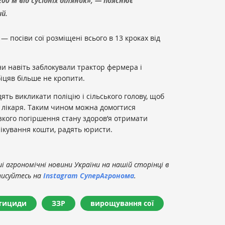
00 м від сусідніх ділянок», — пояснює
ий.
— посіви сої розміщені всього в 13 кроках від
и навіть заблокували трактор фермера і
біцяв більше не кропити.
ть викликати поліцію і сільського голову, щоб
о лікаря. Таким чином можна домогтися
ізкого погіршення стану здоров’я отримати
ікування кошти, радять юристи.
 агрономічні новини України на нашій сторінці в
писуйтесь на
Instagram СуперАгронома
.
тициди
ЗЗР
вирощування сої