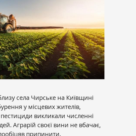
близу села Чирське на Київщині
урення у місцевих жителів,
м пестициди викликали численні
ей. Аграрій своєї вини не вбачає,
 пообіцяв припинити.