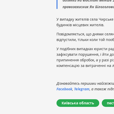
ділянки на відстані менше 2
правозахисник Ян Білоголов
У випадку жителів села Чирське 
будинків місцевих жителів.
Повідомляється, що днями селян
відпустили, тільки коли той поо
У подібних випадках юристи радя
зафіксувати порушення, і йти д
припинення обробок, а у разі р
компенсацію за витраченні на л
Дізнавайтесь першими найсвіжіші
Facebook
,
Telegram
, а також під
Київська область
пес