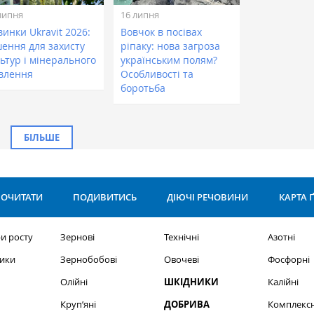
липня
16 липня
инки Ukravit 2026:
Вовчок в посівах
шення для захисту
ріпаку: нова загроза
ьтур і мінерального
українським полям?
влення
Особливості та
боротьба
БІЛЬШЕ
ОЧИТАТИ
ПОДИВИТИСЬ
ДІЮЧІ РЕЧОВИНИ
КАРТА 
и росту
Зернові
Технічні
Азотні
ики
Зернобобові
Овочеві
Фосфорні
Олійні
ШКІДНИКИ
Калійні
Круп’яні
ДОБРИВА
Комплексн