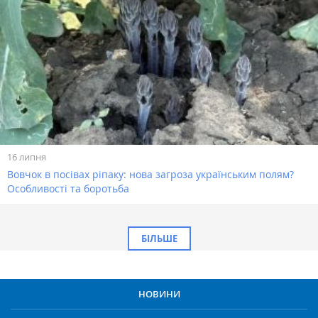
16 липня
Вовчок в посівах ріпаку: нова загроза українським полям?
Особливості та боротьба
БІЛЬШЕ
НОВИНИ