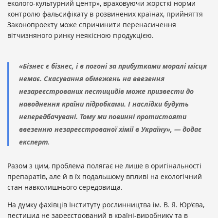
еколого-культурний центр», враховуючи жорсткі норми
контролю фальсифікату в розвинених країнах, прийняття
Законопроекту може спричинити перенасичення
вітчизняного ринку неякісною продукцією.
«Бізнес є бізнес, і в погоні за прибутками моралі місця
немає. Скасування обмежень на ввезення
незареєстрованих пестицидів може призвести до
наводнення країни підробками. І наслідки будуть
непередбачувані. Тому ми повинні протистояти
ввезенню незареєстрованої хімії в Україну», — додає
експерт.
Разом з цим, проблема полягає не лише в оригінальності
препаратів, але й в їх подальшому впливі на екологічний
стан навколишнього середовища.
На думку фахівців Інституту рослинництва ім. В. Я. Юр’єва,
пестицид не зареєстрований в країні-виробнику та в