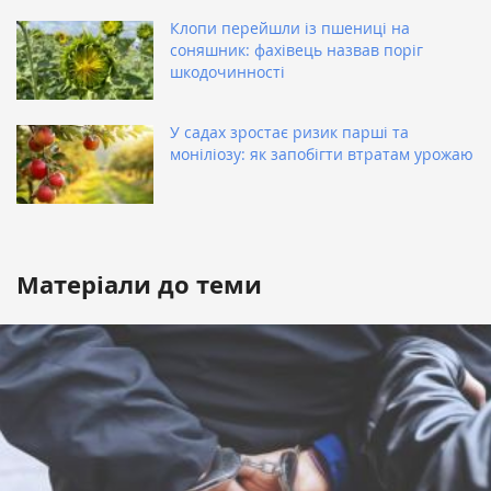
Клопи перейшли із пшениці на
соняшник: фахівець назвав поріг
шкодочинності
У садах зростає ризик парші та
моніліозу: як запобігти втратам урожаю
Матеріали до теми