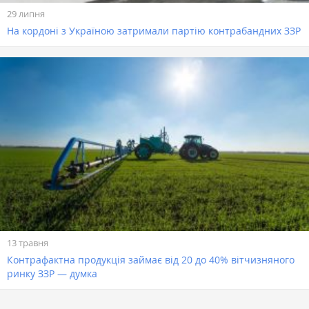
29 липня
На кордоні з Україною затримали партію контрабандних ЗЗР
13 травня
Контрафактна продукція займає від 20 до 40% вітчизняного
ринку ЗЗР — думка