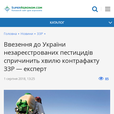
КАТАЛОГ
Головна
•
Новини
•
ЗЗР
•
Ввезення до України
незареєстрованих пестицидів
спричинить хвилю контрафакту
ЗЗР — експерт
1 серпня 2018, 13:25
85