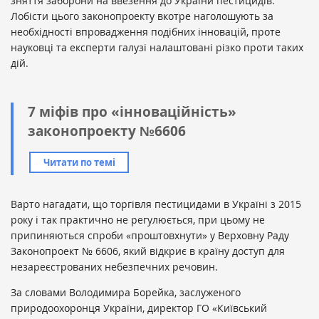
зняття заборони на ввезення до України пестицидів.
Лобісти цього законопроекту вкотре наголошують за
необхідності впровадження подібних інновацій, проте
науковці та експерти галузі налаштовані різко проти таких
дій.
7 міфів про «інноваційність»
законопроекту №6606
Читати по темі
Варто нагадати, що торгівля пестицидами в Україні з 2015
року і так практично не регулюється, при цьому не
припиняються спроби «проштовхнути» у Верховну Раду
Законопроект № 6606, який відкриє в країну доступ для
незареєстрованих небезпечних речовин.
За словами Володимира Борейка, заслуженого
природоохоронця України, директор ГО «Київський