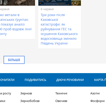
червня
6 червня
жкі метали в
Три роки після
аїнських ґрунтах:
Каховської
 показує аналіз
катастрофи: як
0 проб вздовж лінії
руйнування ГЕС та
онту
осушення Каховського
водосховища змінило
Південь України
БІЛЬШЕ
ОЧИТАТИ
ПОДИВИТИСЬ
ДІЮЧІ РЕЧОВИНИ
КАРТА 
и росту
Зернові
Технічні
Азотні
ики
Зернобобові
Овочеві
Фосфорні