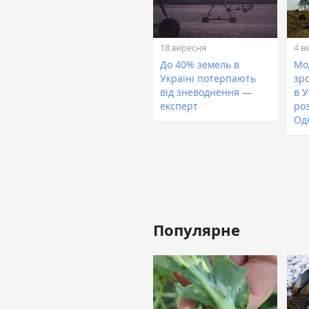
18 вересня
4 в
До 40% земель в
Мо
Україні потерпають
зр
від зневоднення —
в У
експерт
ро
Од
Популярне