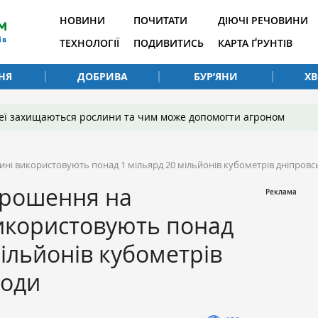
НОВИНИ
ПОЧИТАТИ
ДІЮЧІ РЕЧОВИНИ
ТЕХНОЛОГІЇ
ПОДИВИТИСЬ
КАРТА ҐРУНТІВ
НЯ
ДОБРИВА
БУР’ЯНИ
Х
 неї захищаються рослини та чим може допомогти агроном
і використовують понад 1 мільярд 20 мільйонів кубометрів дніпровс
зрошення на
икористовують понад
мільйонів кубометрів
води