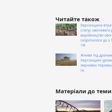
Читайте також
Херсонщина втра
статус овочевого 
виробництво овоч
скоротилося до з 
1%
Жнива під дронам
Херсонщині урож
зернових перевищ
га
Матеріали до теми