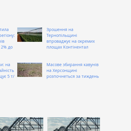
тила
Зрошення на
регіону:
Тернопільщині
ів
впроваджує на окремих
12% до
площах Контінентал
и: на
Масове збирання кавунів
айність
на Херсонщині
ує 5 т/
розпочнеться за тиждень