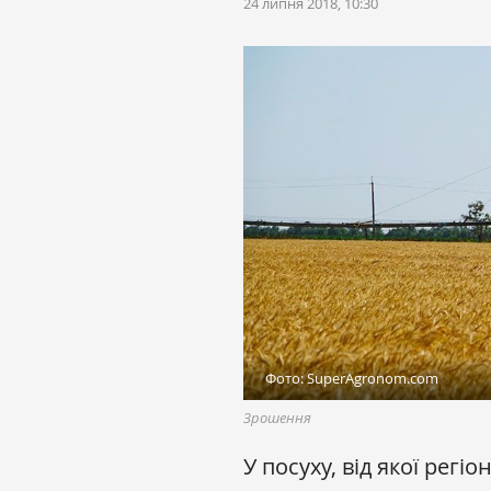
24 липня 2018, 10:30
Фото: SuperAgronom.com
Зрошення
У посуху, від якої регі