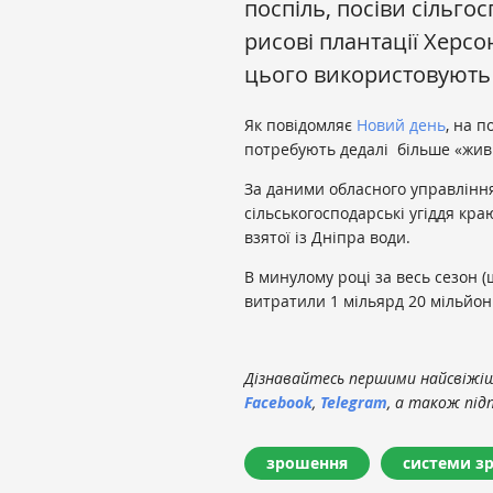
поспіль, посіви сільгос
рисові плантації Херс
цього використовують 
Як повідомляє
Новий день
, на 
потребують дедалі більше «жив
За даними обласного управління
сільськогосподарські угіддя кр
взятої із Дніпра води.
В минулому році за весь сезон (
витратили 1 мільярд 20 мільйоні
Дізнавайтесь першими найсвіжіші
Facebook
,
Telegram
, а також під
зрошення
системи з