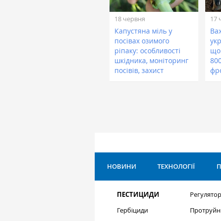
18 червня
17 
Капустяна міль у
Ва
посівах озимого
укр
ріпаку: особливості
що
шкідника, моніторинг
800
посівів, захист
фр
НОВИНИ
ТЕХНОЛОГІЇ
П
ПЕСТИЦИДИ
Регулятор
Гербіциди
Протруйн