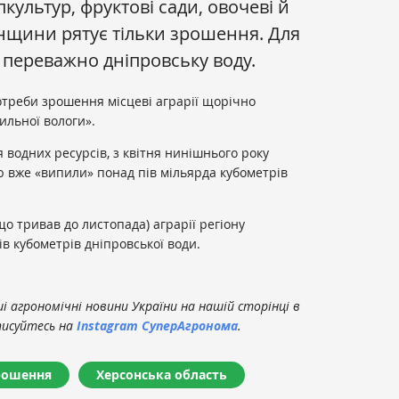
пкультур, фруктові сади, овочеві й
онщини рятує тільки зрошення. Для
переважно дніпровську воду.
потреби зрошення місцеві аграрії щорічно
ильної вологи».
 водних ресурсів, з квітня нинішнього року
аю вже «випили» понад пів мільярда кубометрів
що тривав до листопада) аграрії регіону
в кубометрів дніпровської води.
 агрономічні новини України на нашій сторінці в
писуйтесь на
Instagram СуперАгронома
.
рошення
Херсонська область