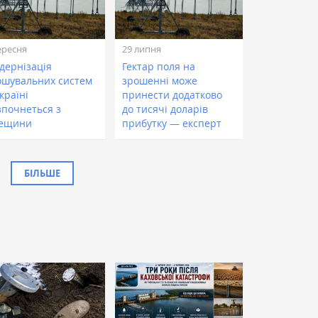
ересня
29 липня
дернізація
Гектар поля на
ошувальних систем
зрошенні може
країні
принести додатково
зпочнеться з
до тисячі доларів
ещини
прибутку — експерт
БІЛЬШЕ