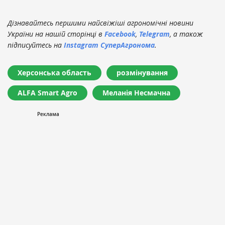
Дізнавайтесь першими найсвіжіші агрономічні новини
України на нашій сторінці в
Facebook
,
Telegram
, а також
підписуйтесь на
Instagram СуперАгронома
.
Херсонська область
розмінування
ALFA Smart Agro
Меланія Несмачна