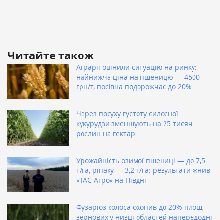
Читайте також
Аграрії оцінили ситуацію на ринку:
найнижча ціна на пшеницю — 4500
грн/т, посівна подорожчає до 20%
Через посуху густоту силосної
кукурудзи зменшують на 25 тисяч
рослин на гектар
Урожайність озимої пшениці — до 7,5
т/га, ріпаку — 3,2 т/га: результати жнив
«ТАС Агро» на Півдні
Фузаріоз колоса охопив до 20% площ
зернових у низці областей напередодні