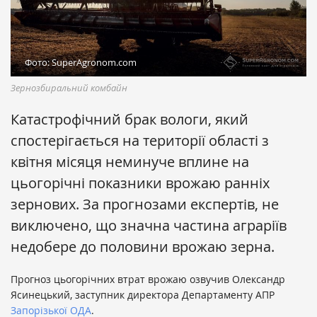
Фото: SuperAgronom.com
Зернозбиральний комбайн
Катастрофічний брак вологи, який
спостерігається на території області з
квітня місяця неминуче вплине на
цьогорічні показники врожаю ранніх
зернових. За прогнозами експертів, не
виключено, що значна частина аграріїв
недобере до половини врожаю зерна.
Прогноз цьогорічних втрат врожаю озвучив Олександр
Ясинецький, заступник директора Департаменту АПР
Запорізької ОДА
.