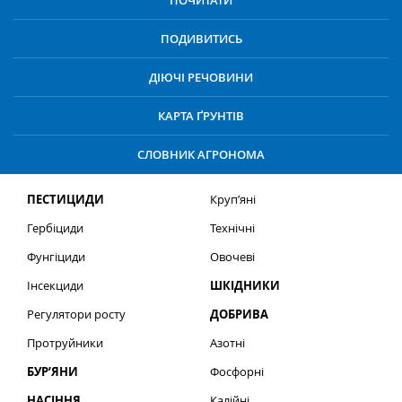
ПОЧИТАТИ
ПОДИВИТИСЬ
ДІЮЧІ РЕЧОВИНИ
КАРТА ҐРУНТІВ
СЛОВНИК АГРОНОМА
ПЕСТИЦИДИ
Круп’яні
Гербіциди
Технічні
Фунгіциди
Овочеві
Інсекциди
ШКІДНИКИ
Регулятори росту
ДОБРИВА
Протруйники
Азотні
БУР’ЯНИ
Фосфорні
НАСІННЯ
Калійні