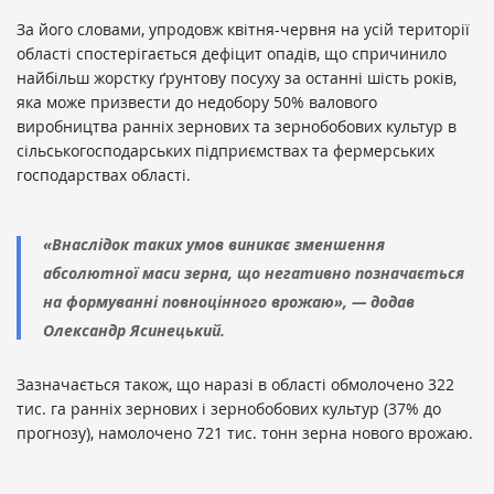
За його словами, упродовж квітня-червня на усій території
області спостерігається дефіцит опадів, що спричинило
найбільш жорстку ґрунтову посуху за останні шість років,
яка може призвести до недобору 50% валового
виробництва ранніх зернових та зернобобових культур в
сільськогосподарських підприємствах та фермерських
господарствах області.
«Внаслідок таких умов виникає зменшення
абсолютної маси зерна, що негативно позначається
на формуванні повноцінного врожаю», — додав
Олександр Ясинецький.
Зазначається також, що наразі в області обмолочено 322
тис. га ранніх зернових і зернобобових культур (37% до
прогнозу), намолочено 721 тис. тонн зерна нового врожаю.