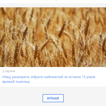
2 серпня
Німці ризикують зібрати найнижчий за останні 15 років
врожай пшениці
БІЛЬШЕ