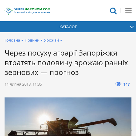
КАТАЛОГ
Головна
•
Новини
•
Урожай
•
Через посуху аграрії Запоріжжя
втратять половину врожаю ранніх
зернових — прогноз
11 липня 2018, 11:35
147