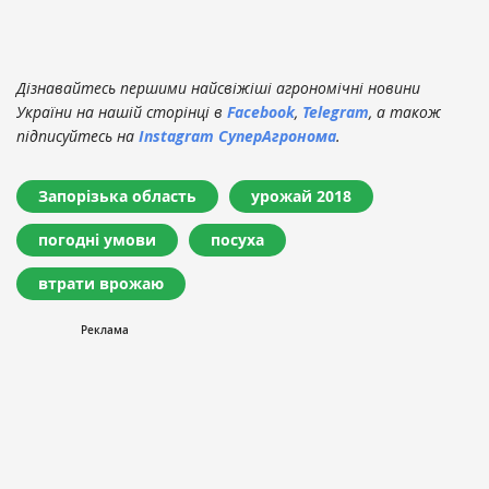
Дізнавайтесь першими найсвіжіші агрономічні новини
України на нашій сторінці в
Facebook
,
Telegram
, а також
підписуйтесь на
Instagram СуперАгронома
.
Запорізька область
урожай 2018
погодні умови
посуха
втрати врожаю