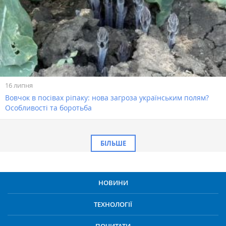
16 липня
Вовчок в посівах ріпаку: нова загроза українським полям?
Особливості та боротьба
БІЛЬШЕ
НОВИНИ
ТЕХНОЛОГІЇ