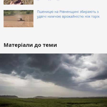
Пшеницю на Рівненщині збирають з
удвічі нижчою врожайністю ніж торік
Матеріали до теми