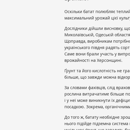
Оскільки батат полюбляє теплий 
максимальний урожай цієї куль
Дослідники дійшли висновку, що
Миколаївській, Одеській областя
Щоправда, виробникам потрібно
українського півдня радять сор
Саме вони брали участь у випр
врожайності на Херсонщині.
Ґрунт та його кислотність не г
більше, що завжди можна відко
За словами фахівців, слід врах
рослина витрачатиме більше по
і у неї може виникнути їх дефіц
посадкою. Зокрема, органічним
До того ж, батату необхідне зр
нього підійде підземна система
ущільнює ґрунт, що завадить б