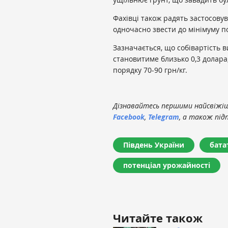
Фахівці також радять застосову
одночасно звести до мінімуму по
Зазначається, що собівартість 
становитиме близько 0,3 долара,
порядку 70-90 грн/кг.
Дізнавайтесь першими найсвіжіші
Facebook
,
Telegram
, а також під
Південь України
бата
потенціал урожайності
Читайте також