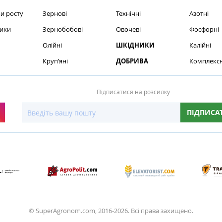
и росту
Зернові
Технічні
Азотні
ики
Зернобобові
Овочеві
Фосфорні
Олійні
ШКІДНИКИ
Калійні
Круп’яні
ДОБРИВА
Комплексн
Підписатися на розсилку
ПІДПИСА
© SuperAgronom.com, 2016-2026. Всі права захищено.