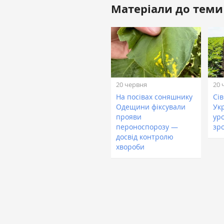
Матеріали до теми
20 червня
20 
На посівах соняшнику
Сі
Одещини фіксували
Ук
прояви
ур
пероноспорозу —
зр
досвід контролю
хвороби