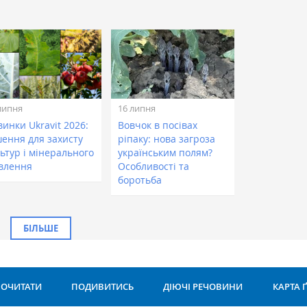
липня
16 липня
инки Ukravit 2026:
Вовчок в посівах
шення для захисту
ріпаку: нова загроза
ьтур і мінерального
українським полям?
влення
Особливості та
боротьба
БІЛЬШЕ
ОЧИТАТИ
ПОДИВИТИСЬ
ДІЮЧІ РЕЧОВИНИ
КАРТА 