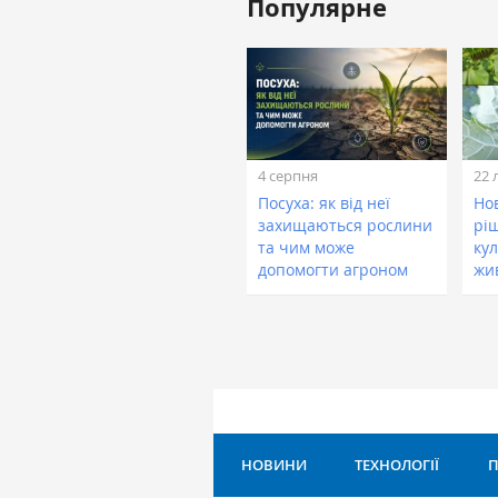
Популярне
4 серпня
22 
Посуха: як від неї
Нов
захищаються рослини
рі
та чим може
кул
допомогти агроном
жи
НОВИНИ
ТЕХНОЛОГІЇ
П