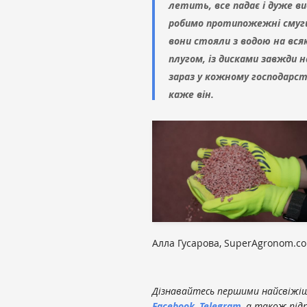
летить, все падає і дуже в
робимо протипожежні смуг
вони стояли з водою на всяк
плугом, із дисками завжди 
зараз у кожному господарств
каже він.
Алла Гусарова, SuperAgronom.c
Дізнавайтесь першими найсвіжіші
Facebook
,
Telegram
, а також під