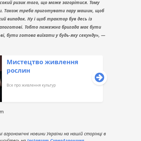
исокий ризик того, що може загорітися. Тому
и.
Також треба приготувати пару машин, щоб
ий випадок. Ну і щоб трактор був десь із
напоготові. Тобто пожежна бригада має бути
і, бути готова виїхати у будь-яку секунду», —
Мистецтво живлення
рослин
Все про живлення культур
om
 агрономічні новини України на нашій сторінці в
писуйтесь на
Instagram СуперАгронома
.