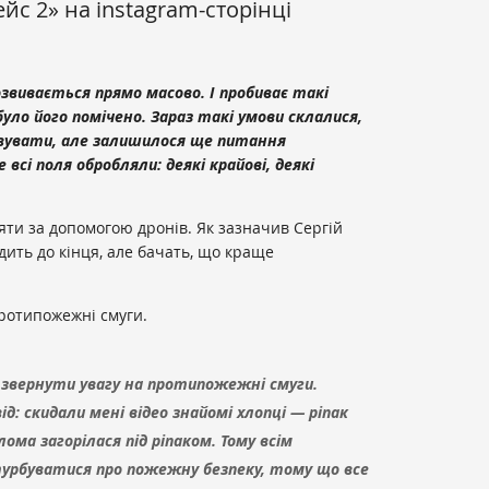
с 2» на instagram-сторінці
звивається прямо масово. І пробиває такі
було його помічено. Зараз такі умови склалися,
ивувати, але залишилося ще питання
 всі поля обробляли: деякі крайові, деякі
ти за допомогою дронів. Як зазначив Сергій
дить до кінця, але бачать, що краще
ротипожежні смуги.
 звернути увагу на протипожежні смуги.
ід: скидали мені відео знайомі хлопці — ріпак
лома загорілася під ріпаком. Тому всім
урбуватися про пожежну безпеку, тому що все