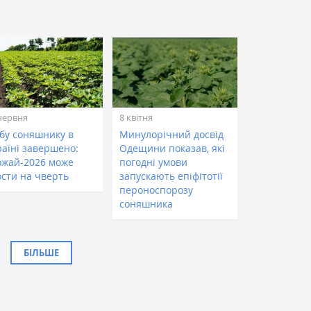
червня
8 квітня
вбу соняшнику в
Минулорічний досвід
раїні завершено:
Одещини показав, які
ожай-2026 може
погодні умови
ости на чверть
запускають епіфітотії
пероноспорозу
соняшника
БІЛЬШЕ