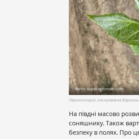
Фото: superagronom.com
Пероноспороз ;несправжня борошни
На півдні масово розв
соняшнику. Також варт
безпеку в полях. Про ц