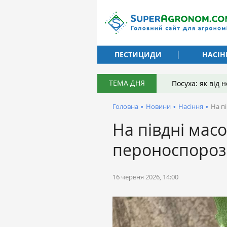
ПЕСТИЦИДИ
НАСІН
ТЕМА ДНЯ
Посуха: як від
Головна
•
Новини
•
Насіння
•
На п
На півдні ма
пероноспороз
16 червня 2026, 14:00