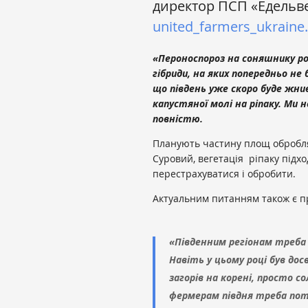
директор ПСП «Едельвей
united_farmers_ukraine.
«Пероноспороз на соняшнику ро
гібриди, на яких попередньо не 
що південь уже скоро буде жн
капустяної молі на ріпаку. Ми не
повністю.
Планують частину площ обробля
Суровий, вегетація ріпаку підхо
перестрахуватися і обробити.
Актуальним питанням також є п
«Південним регіонам треба
Навіть у цьому році був досв
загорів на корені, просто со
фермерам півдня треба пот