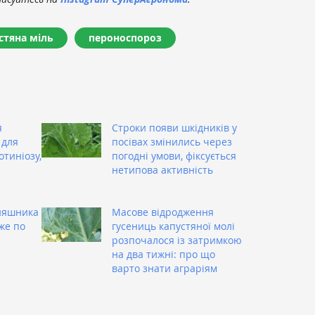
стяна міль
пероноспороз
я
Строки появи шкідників у
 для
посівах змінились через
тиніозу,
погодні умови, фіксується
нетипова активність
няшника
Масове відродження
же по
гусениць капустяної молі
розпочалося із затримкою
на два тижні: про що
варто знати аграріям