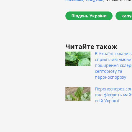
Південь України
капу
Читайте також
В Україні склалис
сприятливі умови
поширення склеро
септоріозу та
пероноспорозу
Пероноспороз со
вже фіксують май
всій Україні