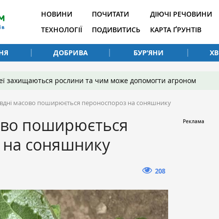
НОВИНИ
ПОЧИТАТИ
ДІЮЧІ РЕЧОВИНИ
ТЕХНОЛОГІЇ
ПОДИВИТИСЬ
КАРТА ҐРУНТІВ
НЯ
ДОБРИВА
БУР’ЯНИ
Х
 неї захищаються рослини та чим може допомогти агроном
івдні масово поширюється пероноспороз на соняшнику
сово поширюється
 на соняшнику
208