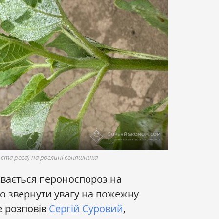
ста роса) на рослині соняшника
ивається пероноспороз на
о звернути увагу на пожежну
е розповів
Сергій Суровий
,