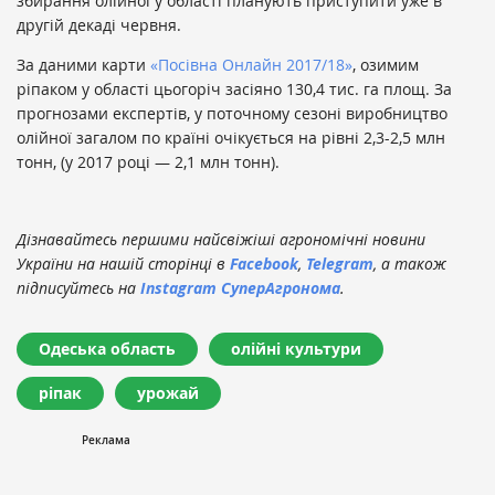
збирання олійної у області планують приступити уже в
другій декаді червня.
За даними карти
«Посівна Онлайн 2017/18»
, озимим
ріпаком у області цьогоріч засіяно 130,4 тис. га площ. За
прогнозами експертів, у поточному сезоні виробництво
олійної загалом по країні очікується на рівні 2,3-2,5 млн
тонн, (у 2017 році — 2,1 млн тонн).
Дізнавайтесь першими найсвіжіші агрономічні новини
України на нашій сторінці в
Facebook
,
Telegram
, а також
підписуйтесь на
Instagram СуперАгронома
.
Одеська область
олійні культури
ріпак
урожай