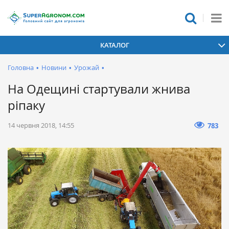
КАТАЛОГ
Головна
•
Новини
•
Урожай
•
На Одещині стартували жнива
ріпаку
14 червня 2018, 14:55
783