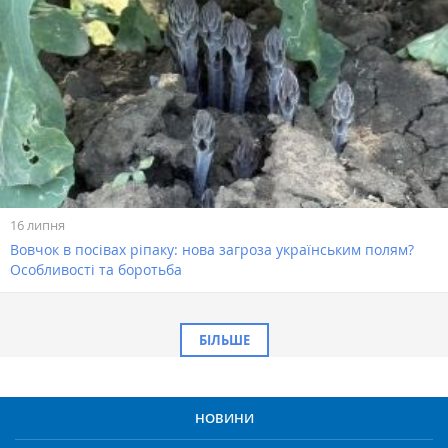
16 липня
Вовчок в посівах ріпаку: нова загроза українським полям?
Особливості та боротьба
БІЛЬШЕ
НОВИНИ