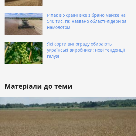
Ріпак в Україні вже зібрано майже на
540 тис. га: названо області-лідери за
намолотом
Які сорти винограду обирають
українські виробники: нові тенденції
галузі
Матеріали до теми