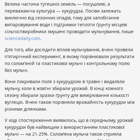
Велика частина тутешніх земель — посушливі, а
переважаюча культура — кукурудза. Посіви залежать
виключно від сезонних опадів, тому для запобігання
випаровування води і підтримки теплоти ґрунту місцеві
сільгоспвиробники змушені проводити мульчування, пише
sciencedaily.com
.
Для того, аби дослідити вплив мульчування, вчені провели
п'ятирічний експеримент, в якому порівнювали результати
по солом'яній та пластикової мульчі і контрольному полю
без мульчі.
Вони покривали поля з кукурудзою в травні і видаляли
мульчу, коли в жовтні збирали урожай. В кінці кожного
сезону збирали зразки ґрунту для вимірювання кількості
вуглецю. Вчені також порівняли врожайність кукурудзи між
різними ділянками.
У ході спостереження виявилось, що в середньому, урожай
кукурудзи був найвищим з використанням пластикової
мульчі — на 21-25%. Солом’яна мульча також сприяла