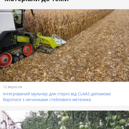
12 вересня
Інтегрований мульчер для стерні від CLAAS допоможе
боротися з личинками стеблового метелика