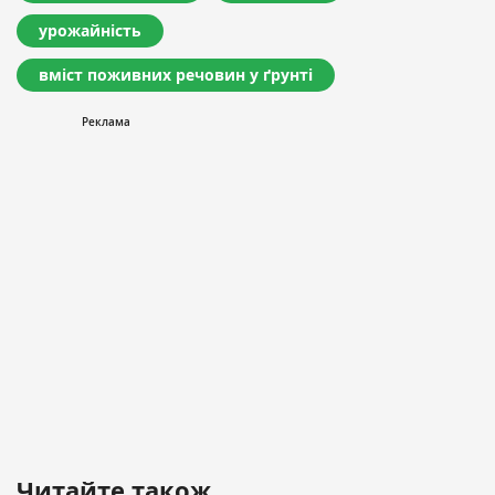
урожайність
вміст поживних речовин у ґрунті
Читайте також