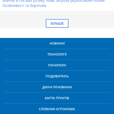
Вовчок в посівах ріпаку: нова загроза українським полям?
Особливості та боротьба
БІЛЬШЕ
НОВИНИ
ТЕХНОЛОГІЇ
ПОЧИТАТИ
ПОДИВИТИСЬ
ДІЮЧІ РЕЧОВИНИ
КАРТА ҐРУНТІВ
СЛОВНИК АГРОНОМА