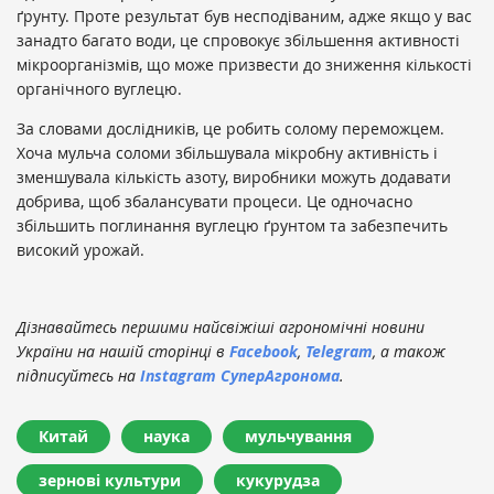
ґрунту. Проте результат був несподіваним, адже якщо у вас
занадто багато води, це спровокує збільшення активності
мікроорганізмів, що може призвести до зниження кількості
органічного вуглецю.
За словами дослідників, це робить солому переможцем.
Хоча мульча соломи збільшувала мікробну активність і
зменшувала кількість азоту, виробники можуть додавати
добрива, щоб збалансувати процеси. Це одночасно
збільшить поглинання вуглецю ґрунтом та забезпечить
високий урожай.
Дізнавайтесь першими найсвіжіші агрономічні новини
України на нашій сторінці в
Facebook
,
Telegram
, а також
підписуйтесь на
Instagram СуперАгронома
.
Китай
наука
мульчування
зернові культури
кукурудза