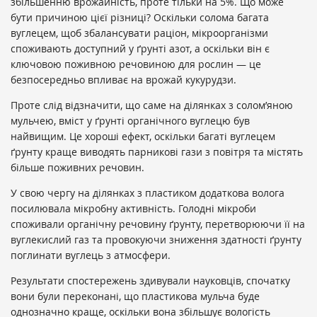
збільшенню врожайність, проте тільки на 5%. Що може
бути причиною цієї різниці? Оскільки солома багата
вуглецем, щоб збалансувати раціон, мікроорганізми
споживають доступний у ґрунті азот, а оскільки він є
ключовою поживною речовиною для рослин — це
безпосередньо впливає на врожай кукурудзи.
Проте слід відзначити, що саме на ділянках з солом’яною
мульчею, вміст у ґрунті органічного вуглецю був
найвищим. Це хороші ефект, оскільки багаті вуглецем
ґрунту краще виводять парникові гази з повітря та містять
більше поживних речовин.
У свою чергу на ділянках з пластиком додаткова волога
посилювала мікробну активність. Голодні мікроби
споживали органічну речовину ґрунту, перетворюючи її на
вуглекислий газ та провокуючи зниження здатності ґрунту
поглинати вуглець з атмосфери.
Результати спостережень здивували науковців, спочатку
вони були переконані, що пластикова мульча буде
однозначно краще, оскільки вона збільшує вологість