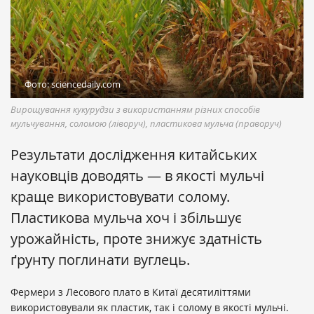
Фото: sciencedaily.com
Вирощування кукурудзи з використанням різних способів
мульчування, соломою (ліворуч), пластикова мульча (праворуч)
Результати дослідження китайських
науковців доводять — в якості мульчі
краще використовувати солому.
Пластикова мульча хоч і збільшує
урожайність, проте знижує здатність
ґрунту поглинати вуглець.
Фермери з Лесового плато в Китаї десятиліттями
використовували як пластик, так і солому в якості мульчі.