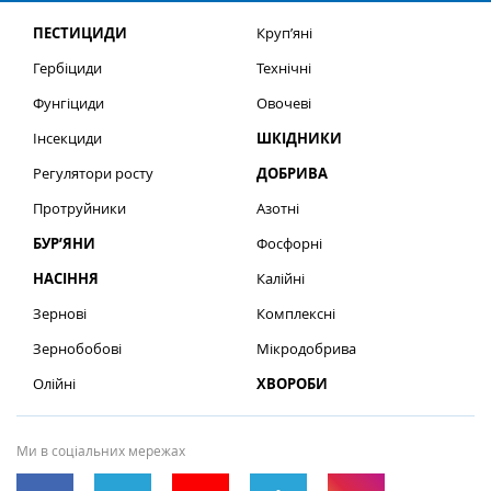
ПЕСТИЦИДИ
Круп’яні
Гербіциди
Технічні
Фунгіциди
Овочеві
Інсекциди
ШКІДНИКИ
Регулятори росту
ДОБРИВА
Протруйники
Азотні
БУР’ЯНИ
Фосфорні
НАСІННЯ
Калійні
Зернові
Комплексні
Зернобобові
Мікродобрива
Олійні
ХВОРОБИ
Ми в соціальних мережах